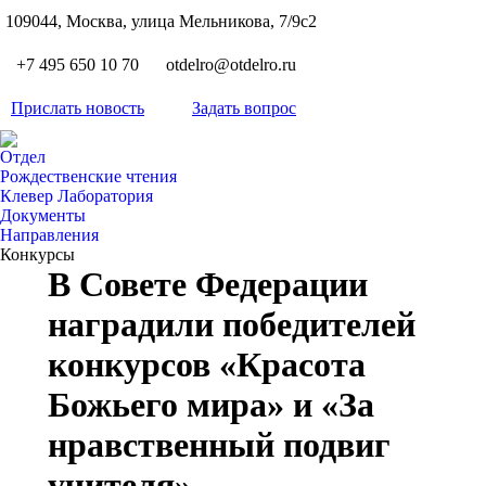
S
109044, Москва, улица Мельникова, 7/9с2
Вкон
page
Flickr
+7 495 650 10 70
otdelro@otdelro.ru
opens
page
YouT
in
opens
Прислать новость
Задать вопрос
page
new
Teleg
in
opens
wind
page
new
Отдел
in
opens
Рождественские чтения
wind
new
Клевер Лаборатория
in
wind
Документы
new
Направления
wind
Конкурсы
В Совете Федерации
наградили победителей
конкурсов «Красота
Божьего мира» и «За
нравственный подвиг
учителя»