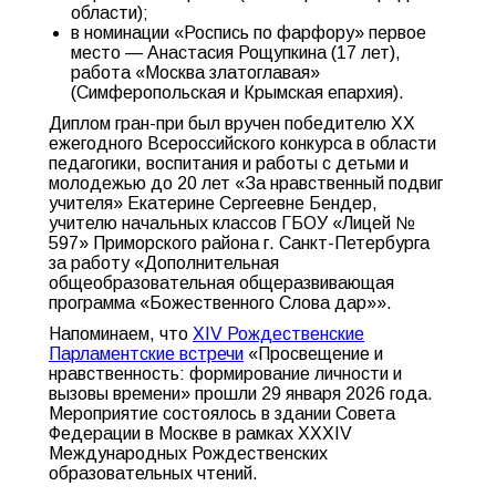
области);
в номинации «Роспись по фарфору» первое
место — Анастасия Рощупкина (17 лет),
работа «Москва златоглавая»
(Симферопольская и Крымская епархия).
Диплом гран-при был вручен победителю XХ
ежегодного Всероссийского конкурса в области
педагогики, воспитания и работы с детьми и
молодежью до 20 лет «За нравственный подвиг
учителя» Екатерине Сергеевне Бендер,
учителю начальных классов ГБОУ «Лицей №
597» Приморского района г. Санкт-Петербурга
за работу «Дополнительная
общеобразовательная общеразвивающая
программа «Божественного Слова дар»».
Напоминаем, что
XIV Рождественские
Парламентские встречи
«Просвещение и
нравственность: формирование личности и
вызовы времени» прошли 29 января 2026 года.
Мероприятие состоялось в здании Совета
Федерации в Москве в рамках XXXIV
Международных Рождественских
образовательных чтений.