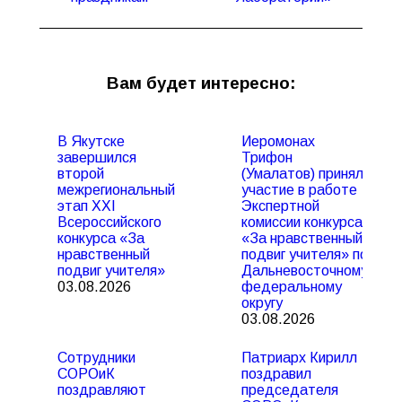
Вам будет интересно:
В Якутске
Иеромонах
завершился
Трифон
второй
(Умалатов) принял
межрегиональный
участие в работе
этап XXI
Экспертной
Всероссийского
комиссии конкурса
конкурса «За
«За нравственный
нравственный
подвиг учителя» по
подвиг учителя»
Дальневосточному
03.08.2026
федеральному
округу
03.08.2026
Сотрудники
Патриарх Кирилл
СОРОиК
поздравил
поздравляют
председателя