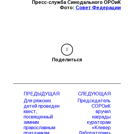
Пресс-служба Синодального ОРОиК
Фото:
Совет Федерации
Поделиться
Навигация
ПРЕДЫДУЩАЯ
СЛЕДУЮЩАЯ
по
Для ряжских
Председатель
записям
детей проведен
СОРОиК
квест,
вручил
Предыдущая
Следующая
посвященный
награды
запись:
запись:
зимним
кураторам
православным
«Клевер
праздникам
Лаборатории»