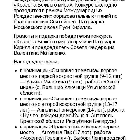
«Красота Божьего мира». Конкурс ежегодно
проводится в рамках Международных
Рождественских образовательных чтений по
благословению Святейшего Патриарха
Московского и всея Руси Кирилла.
Грамоты и подарки победителям конкурса
«Красота Божьего мира» вручили Патриарх
Кирилл и председатель Совета Федерации
Валентина Матвиенко.
Наград удостоены:
в номинации «Основная тематика» первое
место в первой возрастной группе (9-12 лет)
— Ульяна Милохина (9 лет), работа «Ангел
мира» (с. Большие Ключищи Ульяновской
области);
в номинации «Основная тематика» первое
место во второй возрастной группе (13-17
лет) — Ангелина Гончеренок (14 лет), работа
«Ну что, пойдем домой?» (г.п. Антополь
Брестской области Республики Беларусь);
в номинации «Православная икона» первое
место — Ангелина Пак (17 лет), работа
«Архангел Гавриил» (г. Выборг Ленинградской