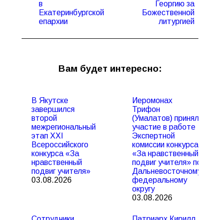
в
Георгию за
Екатеринбургской
Божественной
епархии
литургией
Вам будет интересно:
В Якутске
Иеромонах
завершился
Трифон
второй
(Умалатов) принял
межрегиональный
участие в работе
этап XXI
Экспертной
Всероссийского
комиссии конкурса
конкурса «За
«За нравственный
нравственный
подвиг учителя» по
подвиг учителя»
Дальневосточному
03.08.2026
федеральному
округу
03.08.2026
Сотрудники
Патриарх Кирилл