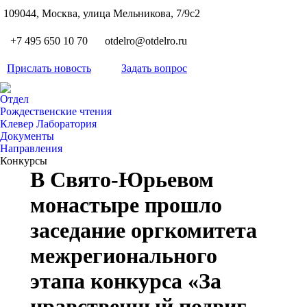
S
109044, Москва, улица Мельникова, 7/9с2
Вкон
page
Flickr
+7 495 650 10 70
otdelro@otdelro.ru
opens
page
YouT
in
opens
Прислать новость
Задать вопрос
page
new
Teleg
in
opens
wind
page
new
Отдел
in
opens
Рождественские чтения
wind
new
Клевер Лаборатория
in
wind
Документы
new
Направления
wind
Конкурсы
В Свято-Юрьевом
монастыре прошло
заседание оргкомитета
межрегионального
этапа конкурса «За
нравственный подвиг