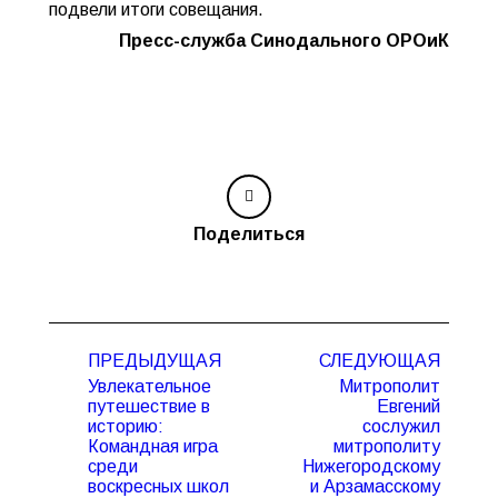
подвели итоги совещания.
Пресс-служба Синодального ОРОиК
Поделиться
Навигация
ПРЕДЫДУЩАЯ
СЛЕДУЮЩАЯ
по
Увлекательное
Митрополит
записям
путешествие в
Евгений
историю:
сослужил
Командная игра
митрополиту
Предыдущая
Следующая
среди
Нижегородскому
запись:
запись:
воскресных школ
и Арзамасскому