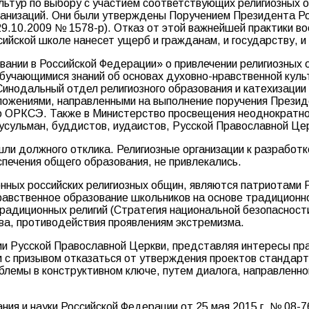
льтур по выбору с участием соответствующих религиозных 
организаций. Они были утверждены Поручением Президента Р
.10.2009 № 1578-р). Отказ от этой важнейшей практики во
ийской школе нанесет ущерб и гражданам, и государству, и
вании в Российской Федерации» о привлечении религиозных 
обучающимися знаний об основах духовно-нравственной куль
7) Синодальный отдел религиозного образования и катехизац
жениями, направленными на выполнение поручения Президент
о ОРКСЭ. Также в Министерство просвещения неоднократно
усульман, буддистов, иудаистов, Русской Православной Це
шли должного отклика. Религиозные организации к разработ
ечения общего образования, не привлекались.
нных российских религиозных общин, являются патриотами 
нравственное образование школьников на основе традиционн
традиционных религий (Стратегия национальной безопасност
тва, противодействия проявлениям экстремизма.
ии Русской Православной Церкви, представляя интересы пр
 с призывом отказаться от утверждения проектов стандарт
емы в конструктивном ключе, путем диалога, направленног
ия и науки Российской Федерации от 25 мая 2015 г. № 08-