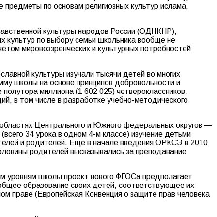
е предметы по основам религиозных культур ислама,
нравственной культуры народов России (ОДНКНР),
х культур по выбору семьи школьника вообще не
учётом мировоззренческих и культурных потребностей
ославной культуры изучали тысячи детей во многих
амму школы на основе принципов добровольности и
полутора миллиона (1 602 025) четвероклассников.
ий, в том числе в разработке учебно-методического
х областях Центрального и Южного федеральных округов —
сего 34 урока в одном 4-м классе) изучение детьми
телей и родителей. Еще в начале введения ОРКСЭ в 2010
оловины родителей высказывались за преподавание
ем уровням школы проект нового ФГОСа предполагает
 общее образование своих детей, соответствующее их
ом праве (Европейская Конвенция о защите прав человека