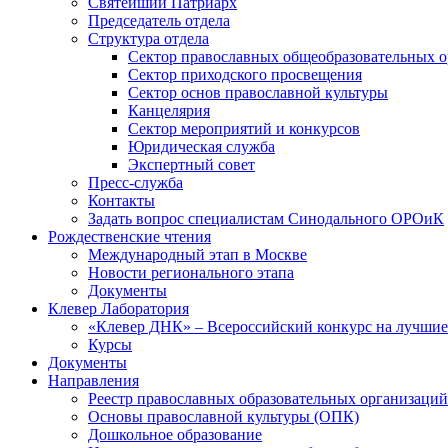
Святейший Патриарх
Председатель отдела
Структура отдела
Сектор православных общеобразовательных 
Сектор приходского просвещения
Сектор основ православной культуры
Канцелярия
Сектор мероприятий и конкурсов
Юридическая служба
Экспертный совет
Пресс-служба
Контакты
Задать вопрос специалистам Синодального ОРОиК
Рождественские чтения
Международный этап в Москве
Новости регионального этапа
Документы
Клевер Лаборатория
«Клевер ДНК» – Всероссийский конкурс на лучшие 
Курсы
Документы
Направления
Реестр православных образовательных организаций
Основы православной культуры (ОПК)
Дошкольное образование