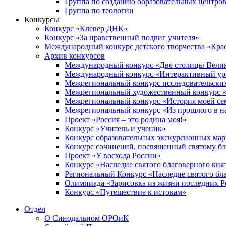
Группа по созданию образовательных центро
Группа по теологии
Конкурсы
Конкурс «Клевер ДНК»
Конкурс «За нравственный подвиг учителя»
Международный конкурс детского творчества «Кра
Архив конкурсов
Международный конкурс «Две столицы Вели
Международный конкурс «Интерактивный уро
Межрегиональный конкурс исследовательских
Межрегиональный художественный конкурс «
Межрегиональный конкурс «История моей сем
Межрегиональный конкурс «Из прошлого в н
Проект «Россия – это родина моя!»
Конкурс «Учитель и ученик»
Конкурс образовательных экскурсионных ма
Конкурс сочинений, посвященный святому б
Проект «У восхода России»
Конкурс «Наследие святого благоверного кня
Региональный Конкурс «Наследие святого бла
Олимпиада «Зарисовка из жизни последних 
Конкурс «Путешествие к истокам»
Отдел
О Синодальном ОРОиК