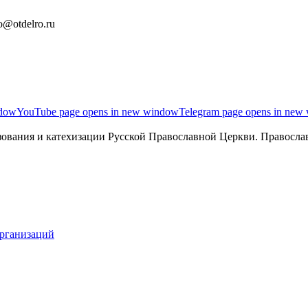
o@otdelro.ru
ndow
YouTube page opens in new window
Telegram page opens in new
ования и катехизации Русской Православной Церкви. Православ
организаций