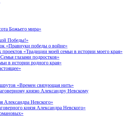
в
сота Божьего мира»
кой Победы!»
к «Правнуки победы о войне»
 проектов «Традиции моей семьи в истории моего края»
Семья глазами подростков»
ьи в истории родного края»
астоящее»
ршрутов «Времен связующая нить»
лаговерному князю Александру Невскому
зя Александра Невского»
говерного князя Александра Невского»
Романовых»