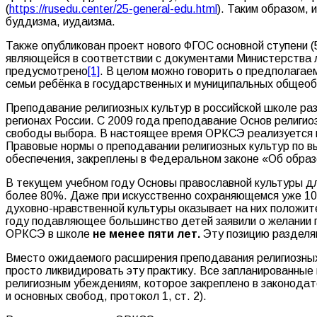
(
https://rusedu.center/25-general-edu.html
). Таким образом,
буддизма, иудаизма.
Также опубликован проект нового ФГОС основной ступени 
являющейся в соответствии с документами Министерства 
предусмотрено
[1]
. В целом можно говорить о предполагае
семьи ребёнка в государственных и муниципальных общеоб
Преподавание религиозных культур в российской школе раз
регионах России. С 2009 года преподавание Основ религио
свободы выбора. В настоящее время ОРКСЭ реализуется во
Правовые нормы о преподавании религиозных культур по в
обеспечения, закреплены в Федеральном законе «Об образо
В текущем учебном году Основы православной культуры д
более 80%. Даже при искусственно сохраняющемся уже 10 
духовно-нравственной культуры оказывает на них положит
году подавляющее большинство детей заявили о желании 
ОРКСЭ в школе
не менее пяти лет.
Эту позицию разделяю
Вместо ожидаемого расширения преподавания религиозных 
просто ликвидировать эту практику. Все запланированны
религиозным убеждениям, которое закреплено в законода
и основных свобод, протокол 1, ст. 2).