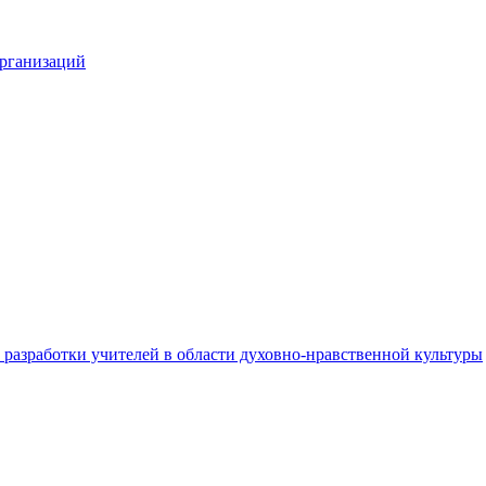
организаций
разработки учителей в области духовно-нравственной культуры