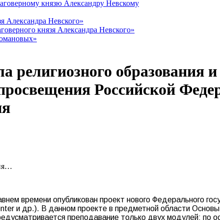
лаговерному князю Александру Невскому
зя Александра Невского»
говерного князя Александра Невского»
Романовых»
а религиозного образования и 
просвещения Российской Феде
ия
ния…
внем времени опубликован проект нового Федерального гос
center и др.). В данном проекте в предметной области Основ
дусматривается преподавание только двух модулей: по осн