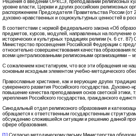
Решения о введении ОРКСЭ, преподавании религиозных ку
уровне власти, Церкви и других российских религиозных 
распоряжением Председателя Правительства России (от 29
духовно-нравственных и социокультурных ценностей в росс
В соответствии с нормой федерального закона «Об образо
предметов, курсов, модулей, направленных на получение 
исторических и культурных традициях религии (ч. 6 ст. 8
Министерство просвещения Российской Федерации с предло
относительно совершенствования качества образования п
всеми централизованными религиозными организациями – м
С сожалением констатируем, что все эти обращения не на
основным исходным элементом учебно-методического обесп
Православные христиане, как и верующие других традицио
суверенного развития Российского государства. Духовно-
повышение качества преподавания основ светской этики, 
укрепления Российского государства, гражданского единс
Синодальный отдел религиозного образования и катехизац
обращается к ответственным государственным структурам
обсуждению сложившейся ситуации и решению данной пробл
сфере образования.
[1]
Согласно методическому письму Министерства образован