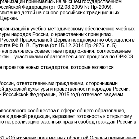
организаций принимались на высшем государственном
оссийской Федерации (от 02.08.2009 № Пр-2009),
спитания детей на основе российских традиционных
 Церкви.
организаций к учебно-методическому обеспечению учебных
туры народов России, о нравственных принципах,
ии Русской Православной Церкви неоднократно обращался в
а РФ В. В. Путина (от 15.12.2014 Пр-2876, п. 5)
 направлялись совместные предложения, согласованные
ркви – участниками образовательного процесса по ОРКСЭ.
ке проектов новых стандартов, которые являются
России, ответственными гражданами, сторонниками
ой духовной культуры и нравственности народов России,
и Российской Федерации, 2015 год) отвечает задачам
авославного сообщества в сфере общего образования,
ов в данной редакции, выражает готовность к открытому
о на реализацию законных прав и свобод граждан России в
761 «Об изучении предметных областей Основы религиозных