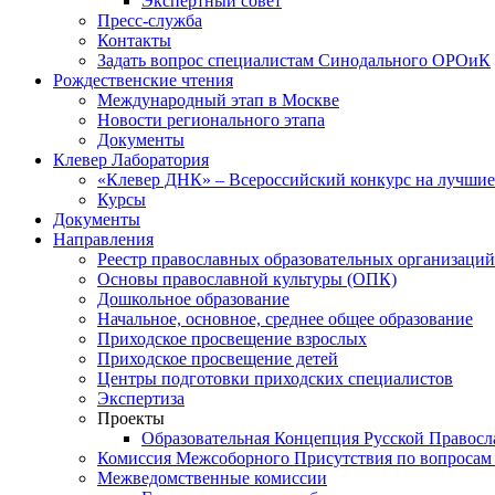
Экспертный совет
Пресс-служба
Контакты
Задать вопрос специалистам Синодального ОРОиК
Рождественские чтения
Международный этап в Москве
Новости регионального этапа
Документы
Клевер Лаборатория
«Клевер ДНК» – Всероссийский конкурс на лучшие 
Курсы
Документы
Направления
Реестр православных образовательных организаций
Основы православной культуры (ОПК)
Дошкольное образование
Начальное, основное, среднее общее образование
Приходское просвещение взрослых
Приходское просвещение детей
Центры подготовки приходских специалистов
Экспертиза
Проекты
Образовательная Концепция Русской Правос
Комиссия Межсоборного Присутствия по вопросам 
Межведомственные комиссии