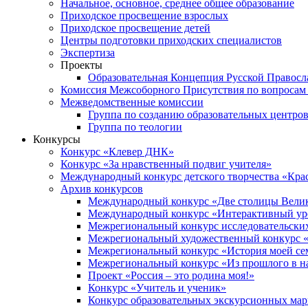
Начальное, основное, среднее общее образование
Приходское просвещение взрослых
Приходское просвещение детей
Центры подготовки приходских специалистов
Экспертиза
Проекты
Образовательная Концепция Русской Правос
Комиссия Межсоборного Присутствия по вопросам 
Межведомственные комиссии
Группа по созданию образовательных центро
Группа по теологии
Конкурсы
Конкурс «Клевер ДНК»
Конкурс «За нравственный подвиг учителя»
Международный конкурс детского творчества «Кра
Архив конкурсов
Международный конкурс «Две столицы Вели
Международный конкурс «Интерактивный уро
Межрегиональный конкурс исследовательских
Межрегиональный художественный конкурс «
Межрегиональный конкурс «История моей сем
Межрегиональный конкурс «Из прошлого в н
Проект «Россия – это родина моя!»
Конкурс «Учитель и ученик»
Конкурс образовательных экскурсионных ма