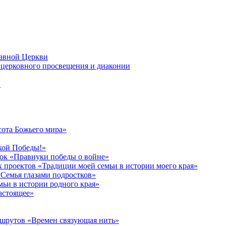
лавной Церкви
церковного просвещения и диаконии
в
сота Божьего мира»
кой Победы!»
к «Правнуки победы о войне»
 проектов «Традиции моей семьи в истории моего края»
Семья глазами подростков»
ьи в истории родного края»
астоящее»
ршрутов «Времен связующая нить»