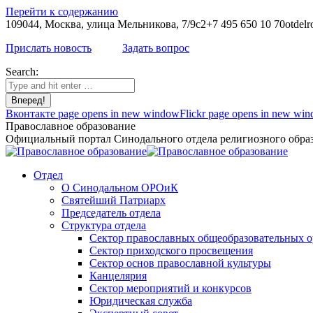
Перейти к содержанию
109044, Москва, улица Мельникова, 7/9с2
+7 495 650 10 70
otdelr
Прислать новость
Задать вопрос
Search:
Вконтакте page opens in new window
Flickr page opens in new wi
Православное образование
Официальный портал Синодального отдела религиозного образ
Отдел
О Синодальном ОРОиК
Святейший Патриарх
Председатель отдела
Структура отдела
Сектор православных общеобразовательных 
Сектор приходского просвещения
Сектор основ православной культуры
Канцелярия
Сектор мероприятий и конкурсов
Юридическая служба