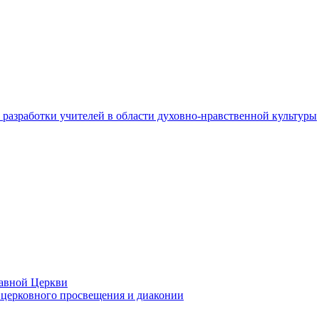
разработки учителей в области духовно-нравственной культуры
лавной Церкви
церковного просвещения и диаконии