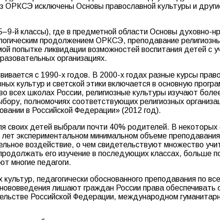
 из ОРКСЭ исключены Основы православной культуры и други
(5–9-й классы), где в предметной области Основы духовно-
логическим продолжением ОРКСЭ, преподавание религиозны
мой попытке ликвидации возможностей воспитания детей с 
разовательных организациях.
вивается с 1990-х годов. В 2000-х годах разные курсы прав
зных культур и светской этики включается в основную прогр
 всех школах России, религиозные культуры изучают более 
ыбору, полномочиях соответствующих религиозных организац
вании в Российской Федерации» (2012 год).
ля своих детей выбрали почти 40% родителей. В некоторы
лет экспериментальном минимальном объеме преподавания (в
ельное воздействие, о чем свидетельствуют множество учи
продолжать его изучение в последующих классах, больше п
т многие педагоги.
культур, педагогически обоснованного преподавания по вс
е нововведения лишают граждан России права обеспечивать
тельстве Российской Федерации, международном гуманитарн