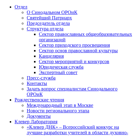
Отдел
О Синодальном ОРОиК
Святейший Патриарх
Председатель отдела
Структура отдела
Сектор православных общеобразовательных
организаций
Сектор приходского просвещения
Сектор основ православной культуры
Канцелярия
Сектор мероприятий и конкурсов
Юридическая служба
Экспертный совет
Пресс-служба
Контакты
Задать вопрос специалистам Синодального
ОРОиК
Рождественские чтения
Международный этап в Москве
Новости регионального этапа
Документы
Клевер Лаборатория
«Клевер ДНК» – Всероссийский конкурс на
лучшие разработки учителей в области духовно-