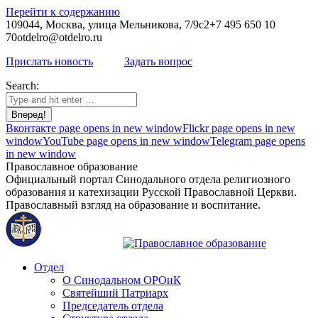
Перейти к содержанию
109044, Москва, улица Мельникова, 7/9с2
+7 495 650 10
70
otdelro@otdelro.ru
Прислать новость
Задать вопрос
Search:
Вконтакте page opens in new window
Flickr page opens in new
window
YouTube page opens in new window
Telegram page opens
in new window
Православное образование
Официальный портал Синодального отдела религиозного
образования и катехизации Русской Православной Церкви.
Православный взгляд на образование и воспитание.
Отдел
О Синодальном ОРОиК
Святейший Патриарх
Председатель отдела