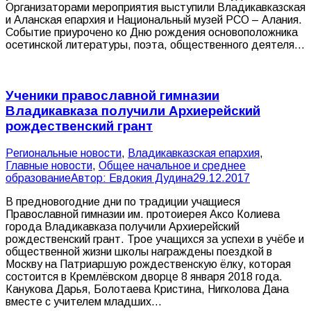
Организаторами мероприятия выступили Владикавказская
и Аланская епархия и Национальный музей РСО – Алания.
Событие приурочено ко Дню рождения основоположника
осетинской литературы, поэта, общественного деятеля…
Ученики православной гимназии
Владикавказа получили Архиерейский
рождественский грант
Pегиональные новости
,
Владикавказская епархия
,
Главные новости
,
Общее начальное и среднее
образование
Автор:
Евдокия Дудина
29.12.2017
В предновогодние дни по традиции учащиеся
Православной гимназии им. протоиерея Аксо Колиева
города Владикавказа получили Архиерейский
рождественский грант. Трое учащихся за успехи в учёбе и
общественной жизни школы награждены поездкой в
Москву на Патриаршую рождественскую ёлку, которая
состоится в Кремлёвском дворце 8 января 2018 года.
Канукова Дарья, Болотаева Кристина, Нигколова Дана
вместе с учителем младших…