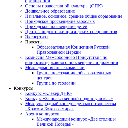
организаций
Основы православной культуры (ОПК)
Дошкольное образование
Начальное, основное, среднее общее образование
Приходское просвещение взрослых
Приходское просвещение детей
Центры подготовки приходских специалистов
Экспертиза
Проекты
Образовательная Концепция Русской
Православной Церкви
Комиссия Межсоборного Присутствия по
вопросам церковного просвещения и диаконии
Межведомственные комиссии
Группа по созданию образовательных
центров
Группа по теологии
Конкурсы
Конкурс «Клевер ДНК»
Конкурс «За нравственный подвиг учителя»
Международный конкурс детского творчества
«Красота Божьего мира»
Архив конкурсов
Международный конкурс «Две столицы
Великой Победы!»