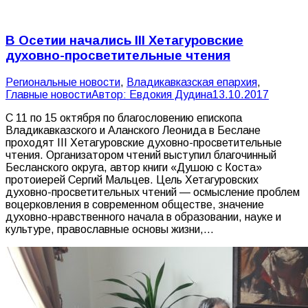
В Осетии начались III Хетагуровские
духовно-просветительные чтения
Pегиональные новости
,
Владикавказская епархия
,
Главные новости
Автор:
Евдокия Дудина
13.10.2017
С 11 по 15 октября по благословению епископа
Владикавказского и Аланского Леонида в Беслане
проходят III Хетагуровские духовно-просветительные
чтения. Организатором чтений выступил благочинный
Бесланского округа, автор книги «Душою с Коста»
протоиерей Сергий Мальцев. Цель Хетагуровских
духовно-просветительных чтений — осмысление проблем
воцерковления в современном обществе, значение
духовно-нравственного начала в образовании, науке и
культуре, православные основы жизни,…