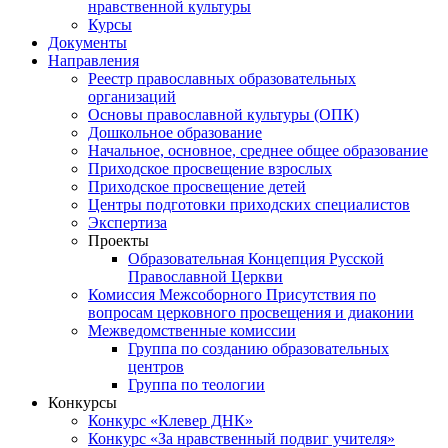
нравственной культуры
Курсы
Документы
Направления
Реестр православных образовательных
организаций
Основы православной культуры (ОПК)
Дошкольное образование
Начальное, основное, среднее общее образование
Приходское просвещение взрослых
Приходское просвещение детей
Центры подготовки приходских специалистов
Экспертиза
Проекты
Образовательная Концепция Русской
Православной Церкви
Комиссия Межсоборного Присутствия по
вопросам церковного просвещения и диаконии
Межведомственные комиссии
Группа по созданию образовательных
центров
Группа по теологии
Конкурсы
Конкурс «Клевер ДНК»
Конкурс «За нравственный подвиг учителя»