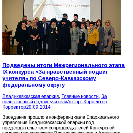
Подведены итоги Межрегионального этапа
IX конкурса «За нравственный подвиг
учителя» по Северо-Кавказскому
федеральному округу
Владикавказская епархия
,
Главные новости
,
За
нравственный подвиг учителя
Автор:
Корректор
Корректор
29.09.2014
Заседание прошло в конференц-зале Епархиального
управления Владикавказской епархии под
председательством сопредседателей Конкурсной