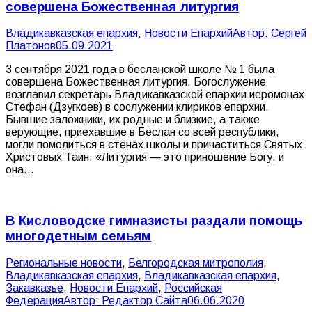
совершена Божественная литургия
Владикавказская епархия
,
Новости Епархий
Автор:
Сергей
Платонов
05.09.2021
3 сентября 2021 года в бесланской школе № 1 была
совершена Божественная литургия. Богослужение
возглавил секретарь Владикавказской епархии иеромонах
Стефан (Дзугкоев) в сослужении клириков епархии.
Бывшие заложники, их родные и близкие, а также
верующие, приехавшие в Беслан со всей республики,
могли помолиться в стенах школы и причаститься Святых
Христовых Таин. «Литургия — это приношение Богу, и
она…
В Кисловодске гимназисты раздали помощь
многодетным семьям
Pегиональные новости
,
Белгородская митрополия
,
Владикавказская епархия
,
Владикавказская епархия
,
Закавказье
,
Новости Епархий
,
Российская
Федерация
Автор:
Редактор Сайта
06.06.2020