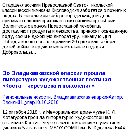
Старшеклассники Православной Свято-Никольской
классической гимназии Кисловодска заботятся о пожилых
людях. В Никольском соборе города каждый день
принимают звонки прихожан с житейскими просьбами.
Волонтеры с врачом Православной лечебницы
доставляют продукты и лекарства, приносят освященную
воду, свечи и духовную литературу. Накануне Дня
Победы волонтеры поздравили 20 прихожан собора —
детей войны, и вручили им пасхальные подарки.
Добровольцы…
Во Владикавказской епархии прошла
литературно-художественная гостиная
«Коста – через века и поколения»
Pегиональные новости
,
Владикавказская епархия
Автор:
Василий Цупер
18.10.2018
12 октября 2018 г. в Мемориальном доме-музее К. Л.
Хетагурова прошла литературно-художественная
гостиная «Коста – через века и поколения» с участием
учеников 5 «г» класса МБОУ СОМШ им. В. Кудзоева №44.