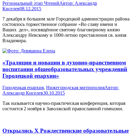
Региональный этап Чтений
Автор:
Александр
Киселев
08.12.2015
7 декабря в большом зале Городецкой администрации района
состоялось торжественное собрание «Во славу имени и
Ваших дел», посвящённое святому благоверному князю
Александру Невскому и 1000-летию преставления св. князя
Владимира.
«Традиции и новации в духовно-нравственном
воспитании общеобразовательных учреждений
Городецкой епархии»
Городецкая епархия
,
Нижегородская митрополия
Автор:
Александр Киселев
30.10.2015
Так называется научно-практическая конференция, которая
состоится 2 ноября в Заволжской православной гимназии.
Открылись X Рождественские образовательные