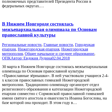
полномочных представителей Президента России в
федеральных округах.…
В Нижнем Новгороде состоялась
межъепархиальная олимпиада по Основам
православной культуры
Pегиональные новости
,
Главные новости
,
Городецкая
епархия
,
Нижегородская епархия
,
Нижегородская
митрополия
,
Общее начальное и среднее образование
,
ОПК
Автор:
Евдокия Дудина
02.04.2018
30 марта в Нижнем Новгороде состоялась межъепархиальная
олимпиада по Основам православной культуры
«Православные зёрнышки». В ней участвовали учащиеся 2-4-
х классов православных гимназий Нижегородской
митрополии. Традиционно олимпиаду организует отдел
религиозного образования и катехизации Нижегородской
епархии совместно с Сормовской православной гимназией
имени святого апостола и евангелиста Иоанна Богослова, на
базе которой она проходит. В этом году в…