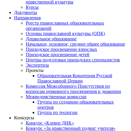
нравственной культуры
Курсы
Документы
Направления
Реестр православных образовательных
организаций
Основы православной культуры (ОПК)
Дошкольное образование
Начальное, основное, среднее общее образование
Приходское просвещение взрослых
Приходское просвещение детей
Центры подготовки приходских специалистов
Экспертиза
Проекты
Образовательная Концепция Русской
Православной Церкви
Комиссия Межсоборного Присутствия по
вопросам церковного просвещения и диаконии
Межведомственные комиссии
Группа по созданию образовательных
центров
Группа по теологии
Конкурсы
Конкурс «Клевер ДНК»
Конкурс «За нравственный подвиг учителя»