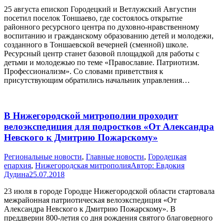
25 августа епископ Городецкий и Ветлужский Августин
посетил поселок Тоншаево, где состоялось открытие
районного ресурсного центра по духовно-нравственному
воспитанию и гражданскому образованию детей и молодежи,
созданного в Тоншаевской вечерней (сменной) школе.
Ресурсный центр станет базовой площадкой для работы с
детьми и молодежью по теме «Православие. Патриотизм.
Профессионализм». Со словами приветствия к
присутствующим обратились начальник управления…
В Нижегородской митрополии проходит
велоэкспедиция для подростков «От Александра
Невского к Дмитрию Пожарскому»
Pегиональные новости
,
Главные новости
,
Городецкая
епархия
,
Нижегородская митрополия
Автор:
Евдокия
Дудина
25.07.2018
23 июля в городе Городце Нижегородской области стартовала
межрайонная патриотическая велоэкспедиция «От
Александра Невского к Дмитрию Пожарскому». В
преддверии 800-летия со дня рождения святого благоверного