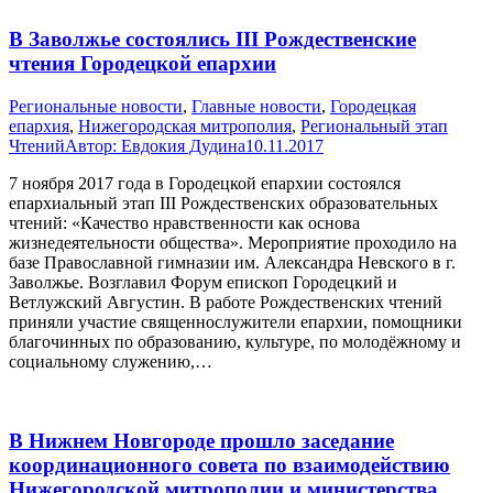
В Заволжье состоялись III Рождественские
чтения Городецкой епархии
Pегиональные новости
,
Главные новости
,
Городецкая
епархия
,
Нижегородская митрополия
,
Региональный этап
Чтений
Автор:
Евдокия Дудина
10.11.2017
7 ноября 2017 года в Городецкой епархии состоялся
епархиальный этап III Рождественских образовательных
чтений: «Качество нравственности как основа
жизнедеятельности общества». Мероприятие проходило на
базе Православной гимназии им. Александра Невского в г.
Заволжье. Возглавил Форум епископ Городецкий и
Ветлужский Августин. В работе Рождественских чтений
приняли участие священнослужители епархии, помощники
благочинных по образованию, культуре, по молодёжному и
социальному служению,…
В Нижнем Новгороде прошло заседание
координационного совета по взаимодействию
Нижегородской митрополии и министерства