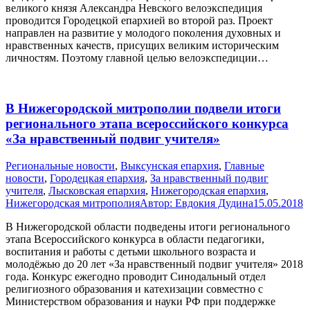
великого князя Александра Невского велоэкспедиция
проводится Городецкой епархией во второй раз. Проект
направлен на развитие у молодого поколения духовных и
нравственных качеств, присущих великим историческим
личностям. Поэтому главной целью велоэкспедиции…
В Нижегородской митрополии подвели итоги
регионального этапа всероссийского конкурса
«За нравственный подвиг учителя»
Pегиональные новости
,
Выксунская епархия
,
Главные
новости
,
Городецкая епархия
,
За нравственный подвиг
учителя
,
Лысковская епархия
,
Нижегородская епархия
,
Нижегородская митрополия
Автор:
Евдокия Дудина
15.05.2018
В Нижегородской области подведены итоги регионального
этапа Всероссийского конкурса в области педагогики,
воспитания и работы с детьми школьного возраста и
молодёжью до 20 лет «За нравственный подвиг учителя» 2018
года. Конкурс ежегодно проводит Синодальный отдел
религиозного образования и катехизации совместно с
Министерством образования и науки РФ при поддержке