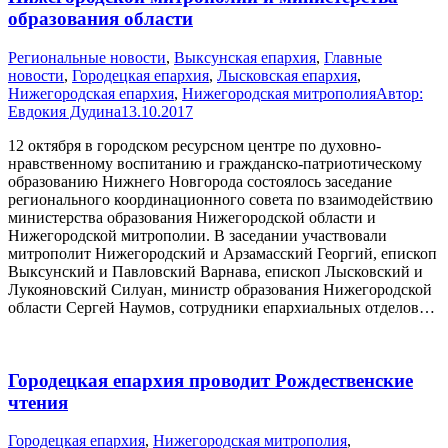
образования области
Pегиональные новости
,
Выксунская епархия
,
Главные
новости
,
Городецкая епархия
,
Лысковская епархия
,
Нижегородская епархия
,
Нижегородская митрополия
Автор:
Евдокия Дудина
13.10.2017
12 октября в городском ресурсном центре по духовно-
нравственному воспитанию и гражданско-патриотическому
образованию Нижнего Новгорода состоялось заседание
регионального координационного совета по взаимодействию
министерства образования Нижегородской области и
Нижегородской митрополии. В заседании участвовали
митрополит Нижегородский и Арзамасский Георгий, епископ
Выксунский и Павловский Варнава, епископ Лысковский и
Лукояновский Силуан, министр образования Нижегородской
области Сергей Наумов, сотрудники епархиальных отделов…
Городецкая епархия проводит Рождественские
чтения
Городецкая епархия
,
Нижегородская митрополия
,