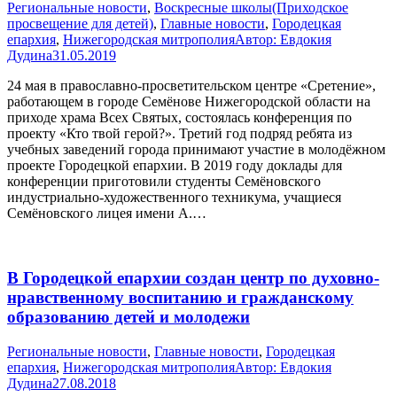
Pегиональные новости
,
Воскресные школы(Приходское
просвещение для детей)
,
Главные новости
,
Городецкая
епархия
,
Нижегородская митрополия
Автор:
Евдокия
Дудина
31.05.2019
24 мая в православно-просветительском центре «Сретение»,
работающем в городе Семёнове Нижегородской области на
приходе храма Всех Святых, состоялась конференция по
проекту «Кто твой герой?». Третий год подряд ребята из
учебных заведений города принимают участие в молодёжном
проекте Городецкой епархии. В 2019 году доклады для
конференции приготовили студенты Семёновского
индустриально-художественного техникума, учащиеся
Семёновского лицея имени А.…
В Городецкой епархии создан центр по духовно-
нравственному воспитанию и гражданскому
образованию детей и молодежи
Pегиональные новости
,
Главные новости
,
Городецкая
епархия
,
Нижегородская митрополия
Автор:
Евдокия
Дудина
27.08.2018