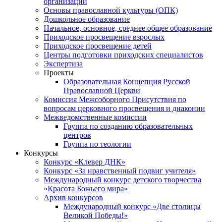
организаций
Основы православной культуры (ОПК)
Дошкольное образование
Начальное, основное, среднее общее образование
Приходское просвещение взрослых
Приходское просвещение детей
Центры подготовки приходских специалистов
Экспертиза
Проекты
Образовательная Концепция Русской
Православной Церкви
Комиссия Межсоборного Присутствия по
вопросам церковного просвещения и диаконии
Межведомственные комиссии
Группа по созданию образовательных
центров
Группа по теологии
Конкурсы
Конкурс «Клевер ДНК»
Конкурс «За нравственный подвиг учителя»
Международный конкурс детского творчества
«Красота Божьего мира»
Архив конкурсов
Международный конкурс «Две столицы
Великой Победы!»