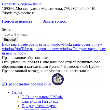
Перейти к содержанию
109044, Москва, улица Мельникова, 7/9с2
+7 495 650 10
70
otdelro@otdelro.ru
Прислать новость
Задать вопрос
Search:
Вконтакте page opens in new window
Flickr page opens in new
window
YouTube page opens in new window
Telegram page opens
in new window
Православное образование
Официальный портал Синодального отдела религиозного
образования и катехизации Русской Православной Церкви.
Православный взгляд на образование и воспитание.
Отдел
О Синодальном ОРОиК
Святейший Патриарх
Председатель отдела