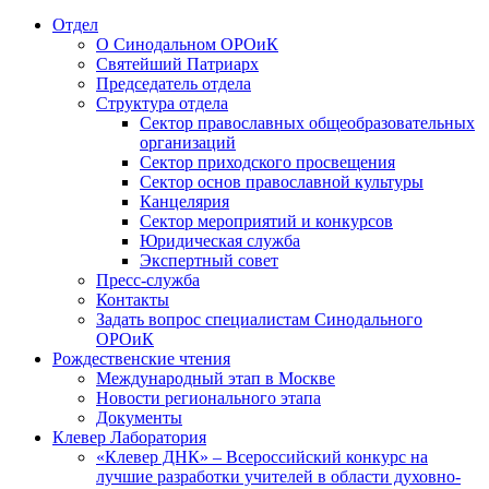
Отдел
О Синодальном ОРОиК
Святейший Патриарх
Председатель отдела
Структура отдела
Сектор православных общеобразовательных
организаций
Сектор приходского просвещения
Сектор основ православной культуры
Канцелярия
Сектор мероприятий и конкурсов
Юридическая служба
Экспертный совет
Пресс-служба
Контакты
Задать вопрос специалистам Синодального
ОРОиК
Рождественские чтения
Международный этап в Москве
Новости регионального этапа
Документы
Клевер Лаборатория
«Клевер ДНК» – Всероссийский конкурс на
лучшие разработки учителей в области духовно-