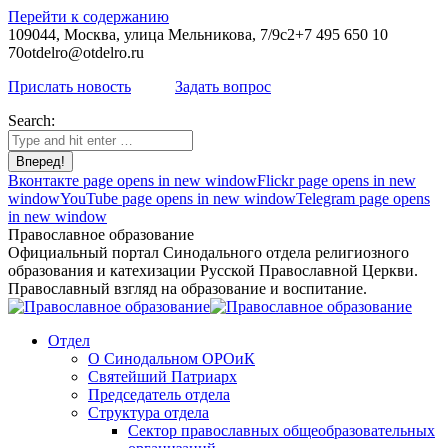
Перейти к содержанию
109044, Москва, улица Мельникова, 7/9с2
+7 495 650 10
70
otdelro@otdelro.ru
Прислать новость
Задать вопрос
Search:
Вконтакте page opens in new window
Flickr page opens in new
window
YouTube page opens in new window
Telegram page opens
in new window
Православное образование
Официальный портал Синодального отдела религиозного
образования и катехизации Русской Православной Церкви.
Православный взгляд на образование и воспитание.
Отдел
О Синодальном ОРОиК
Святейший Патриарх
Председатель отдела
Структура отдела
Сектор православных общеобразовательных