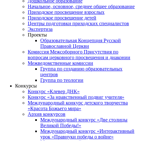
Дошкольное образование
Начальное, основное, среднее общее образование
Приходское просвещение взрослых
Приходское просвещение детей
Центры подготовки приходских специалистов
Экспертиза
Проекты
Образовательная Концепция Русской
Православной Церкви
Комиссия Межсоборного Присутствия по
вопросам церковного просвещения и диаконии
Межведомственные комиссии
Группа по созданию образовательных
центров
Группа по теологии
Конкурсы
Конкурс «Клевер ДНК»
Конкурс «За нравственный подвиг учителя»
Международный конкурс детского творчества
«Красота Божьего мира»
Архив конкурсов
Международный конкурс «Две столицы
Великой Победы!»
Международный конкурс «Интерактивный
урок «Правнуки победы о войне»