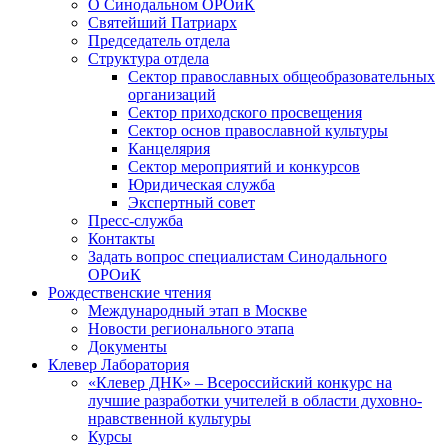
О Синодальном ОРОиК
Святейший Патриарх
Председатель отдела
Структура отдела
Сектор православных общеобразовательных
организаций
Сектор приходского просвещения
Сектор основ православной культуры
Канцелярия
Сектор мероприятий и конкурсов
Юридическая служба
Экспертный совет
Пресс-служба
Контакты
Задать вопрос специалистам Синодального
ОРОиК
Рождественские чтения
Международный этап в Москве
Новости регионального этапа
Документы
Клевер Лаборатория
«Клевер ДНК» – Всероссийский конкурс на
лучшие разработки учителей в области духовно-
нравственной культуры
Курсы