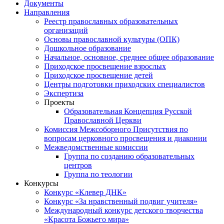
Документы
Направления
Реестр православных образовательных
организаций
Основы православной культуры (ОПК)
Дошкольное образование
Начальное, основное, среднее общее образование
Приходское просвещение взрослых
Приходское просвещение детей
Центры подготовки приходских специалистов
Экспертиза
Проекты
Образовательная Концепция Русской
Православной Церкви
Комиссия Межсоборного Присутствия по
вопросам церковного просвещения и диаконии
Межведомственные комиссии
Группа по созданию образовательных
центров
Группа по теологии
Конкурсы
Конкурс «Клевер ДНК»
Конкурс «За нравственный подвиг учителя»
Международный конкурс детского творчества
«Красота Божьего мира»