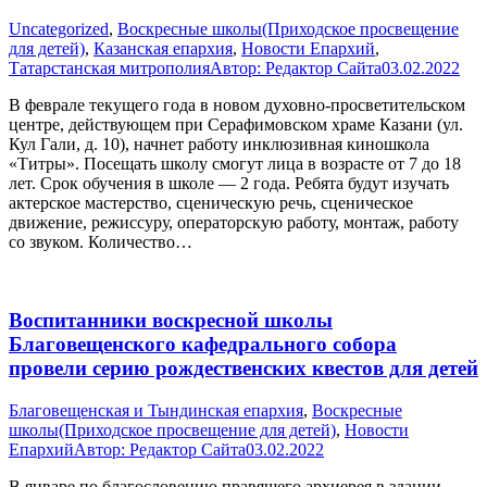
Uncategorized
,
Воскресные школы(Приходское просвещение
для детей)
,
Казанская епархия
,
Новости Епархий
,
Татарстанская митрополия
Автор:
Редактор Сайта
03.02.2022
В феврале текущего года в новом духовно-просветительском
центре, действующем при Серафимовском храме Казани (ул.
Кул Гали, д. 10), начнет работу инклюзивная киношкола
«Титры». Посещать школу смогут лица в возрасте от 7 до 18
лет. Срок обучения в школе — 2 года. Ребята будут изучать
актерское мастерство, сценическую речь, сценическое
движение, режиссуру, операторскую работу, монтаж, работу
со звуком. Количество…
Воспитанники воскресной школы
Благовещенского кафедрального собора
провели серию рождественских квестов для детей
Благовещенская и Тындинская епархия
,
Воскресные
школы(Приходское просвещение для детей)
,
Новости
Епархий
Автор:
Редактор Сайта
03.02.2022
В январе по благословению правящего архиерея в здании