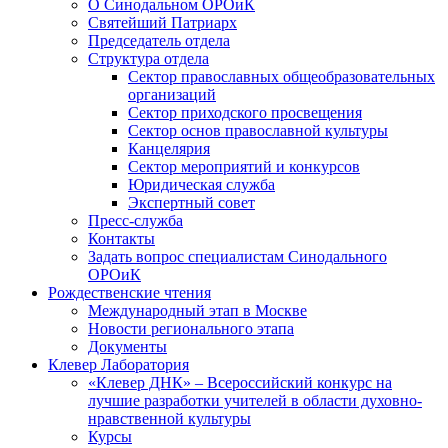
О Синодальном ОРОиК
Святейший Патриарх
Председатель отдела
Структура отдела
Сектор православных общеобразовательных
организаций
Сектор приходского просвещения
Сектор основ православной культуры
Канцелярия
Сектор мероприятий и конкурсов
Юридическая служба
Экспертный совет
Пресс-служба
Контакты
Задать вопрос специалистам Синодального
ОРОиК
Рождественские чтения
Международный этап в Москве
Новости регионального этапа
Документы
Клевер Лаборатория
«Клевер ДНК» – Всероссийский конкурс на
лучшие разработки учителей в области духовно-
нравственной культуры
Курсы