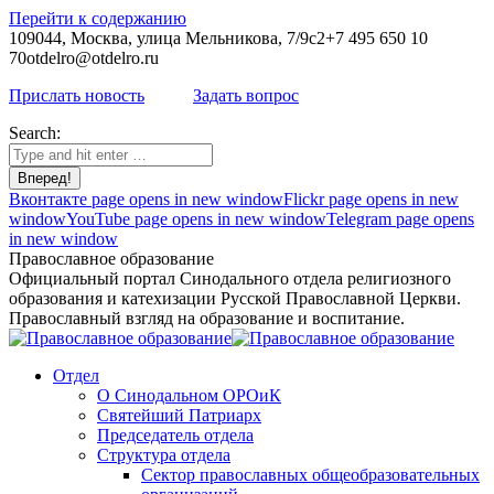
Перейти к содержанию
109044, Москва, улица Мельникова, 7/9с2
+7 495 650 10
70
otdelro@otdelro.ru
Прислать новость
Задать вопрос
Search:
Вконтакте page opens in new window
Flickr page opens in new
window
YouTube page opens in new window
Telegram page opens
in new window
Православное образование
Официальный портал Синодального отдела религиозного
образования и катехизации Русской Православной Церкви.
Православный взгляд на образование и воспитание.
Отдел
О Синодальном ОРОиК
Святейший Патриарх
Председатель отдела
Структура отдела
Сектор православных общеобразовательных