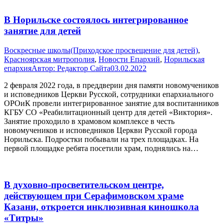
В Норильске состоялось интегрированное
занятие для детей
Воскресные школы(Приходское просвещение для детей)
,
Красноярская митрополия
,
Новости Епархий
,
Норильская
епархия
Автор:
Редактор Сайта
03.02.2022
2 февраля 2022 года, в преддверии дня памяти новомучеников
и исповедников Церкви Русской, сотрудники епархиального
ОРОиК провели интегрированное занятие для воспитанников
КГБУ СО «Реабилитационный центр для детей «Виктория».
Занятие проходило в храмовом комплексе в честь
новомучеников и исповедников Церкви Русской города
Норильска. Подростки побывали на трех площадках. На
первой площадке ребята посетили храм, поднялись на…
В духовно-просветительском центре,
действующем при Серафимовском храме
Казани, откроется инклюзивная киношкола
«Титры»