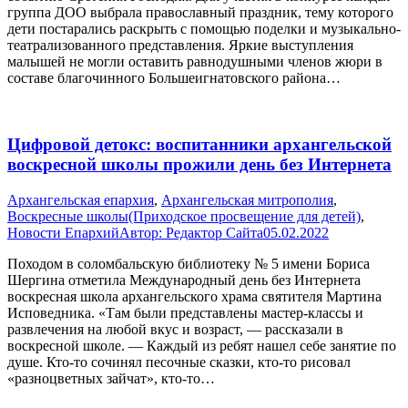
группа ДОО выбрала православный праздник, тему которого
дети постарались раскрыть с помощью поделки и музыкально-
театрализованного представления. Яркие выступления
малышей не могли оставить равнодушными членов жюри в
составе благочинного Большеигнатовского района…
Цифровой детокс: воспитанники архангельской
воскресной школы прожили день без Интернета
Архангельская епархия
,
Архангельская митрополия
,
Воскресные школы(Приходское просвещение для детей)
,
Новости Епархий
Автор:
Редактор Сайта
05.02.2022
Походом в соломбальскую библиотеку № 5 имени Бориса
Шергина отметила Международный день без Интернета
воскресная школа архангельского храма святителя Мартина
Исповедника. «Там были представлены мастер-классы и
развлечения на любой вкус и возраст, — рассказали в
воскресной школе. — Каждый из ребят нашел себе занятие по
душе. Кто-то сочинял песочные сказки, кто-то рисовал
«разноцветных зайчат», кто-то…