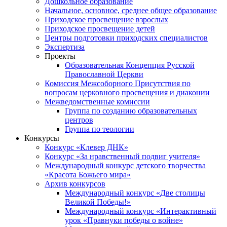
Дошкольное образование
Начальное, основное, среднее общее образование
Приходское просвещение взрослых
Приходское просвещение детей
Центры подготовки приходских специалистов
Экспертиза
Проекты
Образовательная Концепция Русской
Православной Церкви
Комиссия Межсоборного Присутствия по
вопросам церковного просвещения и диаконии
Межведомственные комиссии
Группа по созданию образовательных
центров
Группа по теологии
Конкурсы
Конкурс «Клевер ДНК»
Конкурс «За нравственный подвиг учителя»
Международный конкурс детского творчества
«Красота Божьего мира»
Архив конкурсов
Международный конкурс «Две столицы
Великой Победы!»
Международный конкурс «Интерактивный
урок «Правнуки победы о войне»