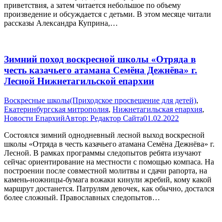
приветствия, а затем читается небольшое по объему
произведение и обсуждается с детьми. В этом месяце читали
рассказы Александра Куприна,…
Зимний поход воскресной школы «Отряда в
честь казачьего атамана Семёна Дежнёва» г.
Лесной Нижнетагильской епархии
Воскресные школы(Приходское просвещение для детей)
,
Екатеринбургская митрополия
,
Нижнетагильская епархия
,
Новости Епархий
Автор:
Редактор Сайта
01.02.2022
Состоялся зимний однодневный лесной выход воскресной
школы «Отряда в честь казачьего атамана Семёна Дежнёва» г.
Лесной. В рамках программы следопытов ребята изучают
сейчас ориентирование на местности с помощью компаса. На
построении после совместной молитвы и сдачи рапорта, на
камень-ножницы-бумага вожаки кинули жребий, кому какой
маршрут достанется. Патрулям девочек, как обычно, достался
более сложный. Православных следопытов…