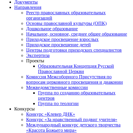
Документы
Направления
Реестр православных образовательных
организаций
Основы православной культуры (ОПК)
Дошкольное образование
Начальное, основное, среднее общее образование
Приходское просвещение взрослых
Приходское просвещение детей
Центры подготовки приходских специалистов
Экспертиза
Проекты
Образовательная Концепция Русской
Православной Церкви
Комиссия Межсоборного Присутствия по
вопросам церковного просвещения и диаконии
Межведомственные комиссии
Группа по созданию образовательных
центров
Группа по теологии
Конкурсы
Конкурс «Клевер ДНК»
Конкурс «За нравственный подвиг учителя»
Международный конкурс детского творчества
«Красота Божьего мира»