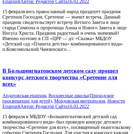
Епархий
Автор:
Редактор Сайта
16.02.2022
15 февраля весь православный народ празднует праздник
Сретения Господня. Сретение — значит встреча. Данный
праздник свидетельствует встречу Ветхого Завета в лице
старца Симеона и пророчицы Анны и Нового Завета в лице
Иисуса Христа. Праздник радостный и очень значимый!
Именно поэтому в СП «ЦРР — д/с «Сказка» МБДОУ
«Детский сад «Планета детства» комбинированного вида»
п.Комсомольский Чамзинского…
В Большеигнатовском детском саду прошел
конкурс детского творчества «Сретение для
всех»
Ардатовская епархия
,
Воскресные школы(Приходское
просвещение для детей)
,
Мордовская митрополия
,
Новости
Епархий
Автор:
Редактор Сайта
16.02.2022
15 февраля в МБДОУ «Большеигнатовский детский сад
комбинированного вида» был проведен конкурс детского
творчества «Сретение для всех», посвященный евангельскому
событию Сретения Господня. Для участия в конкурсе каждая