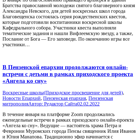
Братства православной молодежи святого благоверного князя
Александра Невского, для детей воскресных школ города
Благовещенска состоялась серия рождественских квестов,
которые подготовили воспитанники воскресной школы
Кафедрального собора. Участники квеста выполняли
тематические задания и нашли Вифлеемскую звезду, а также,
Послание от Бога — Его заповеди. По окончанию игры все
участники…
В Пензенской епархии продолжаются онлайн-
встречи с детьми в рамках приходского проекта
«Ангела ко сну»
Воскресные школы(Приходское просвещение для детей)
,
Новости Епархий
,
Пензенская епархия
,
Пензенская
митрополия
Автор:
Редактор Сайта
02.02.2022
В течение января на платформе Zoom продолжались
еженедельные встречи в рамках приходского онлайн-проекта
«Ангела ко сну». Ведущие — настоятель храма Петра и
Февронии Муромских города Пензы священник Илия Иванов
и Юлия Манапова. Традиционно эфир начинается с