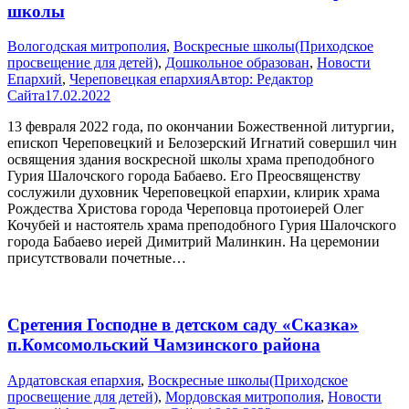
школы
Вологодская митрополия
,
Воскресные школы(Приходское
просвещение для детей)
,
Дошкольное образован
,
Новости
Епархий
,
Череповецкая епархия
Автор:
Редактор
Сайта
17.02.2022
13 февраля 2022 года, по окончании Божественной литургии,
епископ Череповецкий и Белозерский Игнатий совершил чин
освящения здания воскресной школы храма преподобного
Гурия Шалочского города Бабаево. Его Преосвященству
сослужили духовник Череповецкой епархии, клирик храма
Рождества Христова города Череповца протоиерей Олег
Кочубей и настоятель храма преподобного Гурия Шалочского
города Бабаево иерей Димитрий Малинкин. На церемонии
присутствовали почетные…
Сретения Господне в детском саду «Сказка»
п.Комсомольский Чамзинского района
Ардатовская епархия
,
Воскресные школы(Приходское
просвещение для детей)
,
Мордовская митрополия
,
Новости