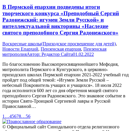
В Пермской епархии подведены итоги
творческого конкурса «Преподобный Сергий
Радонежский: игумен Земли Русской» и
интеллектуальной викторины «Наследие
святого преподобного Сергия Радонежского»
Воскресные школы(Приходское просвещение для детей)
,
Новости Епархий
,
Пензенская епархия
,
Пензенская
митрополия
Автор:
Редактор Сайта
01.02.2022
По благословению Высокопреосвященнейшего Мефодия,
митрополита Пермского и Кунгурского, в церковно-
приходских школах Пермской епархии 2021-2022 учебный год
пройдет под общей темой: «Игумен Земли Русской –
небесный Покровитель учащих и учащихся». 18 июля 2022
года исполнится 600 лет со дня обретения мощей святого
преподобного Сергия Радонежского. Это знаковое событие в
истории Свято-Троицкой Сергиевой лавры и Русской
Православной…
1
…
4
5
6
7
8
…
56
© Официальный сайт Синодального отдела религиозного