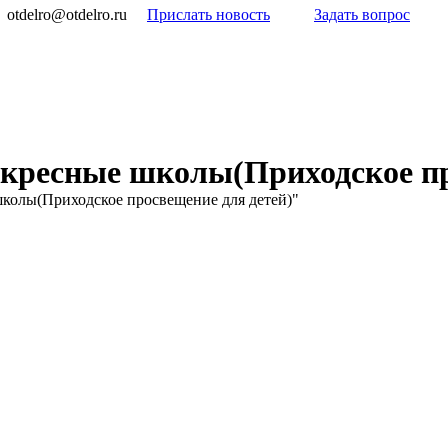
otdelro@otdelro.ru
Прислать новость
Задать вопрос
кресные школы(Приходское пр
колы(Приходское просвещение для детей)"