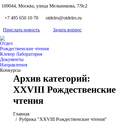
S
109044, Москва, улица Мельникова, 7/9с2
Вкон
page
Flickr
+7 495 650 10 70
otdelro@otdelro.ru
opens
page
YouT
in
opens
Прислать новость
Задать вопрос
page
new
Teleg
in
opens
wind
page
new
Отдел
in
opens
Рождественские чтения
wind
new
Клевер Лаборатория
in
wind
Документы
new
Направления
wind
Конкурсы
Архив категорий:
XXVIII Рождественские
чтения
Вы здесь:
Главная
Рубрика "XXVIII Рождественские чтения"