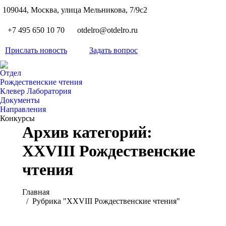
S
109044, Москва, улица Мельникова, 7/9с2
Вкон
page
Flickr
+7 495 650 10 70
otdelro@otdelro.ru
opens
page
YouT
in
opens
Прислать новость
Задать вопрос
page
new
Teleg
in
opens
wind
page
new
Отдел
in
opens
Рождественские чтения
wind
new
Клевер Лаборатория
in
wind
Документы
new
Направления
wind
Конкурсы
Архив категорий:
XXVIII Рождественские
чтения
Вы здесь:
Главная
Рубрика "XXVIII Рождественские чтения"