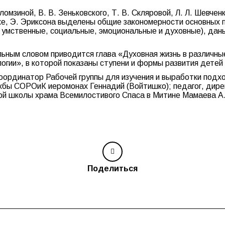
омзиной, В. В. Зеньковского, Т. В. Скляровой, Л. Л. Шевче
иаже, Э. Эриксона выделены общие закономерности основных 
, умственные, социальные, эмоциональные и духовные), да
ьным словом приводится глава «Духовная жизнь в различные 
огии», в которой показаны ступени и формы развития детей
оординатор Рабочей группы для изучения и выработки подх
бы СОРОиК иеромонах Геннадий (Войтишко); педагог, дире
ой школы храма Всемилостивого Спаса в Митине Мамаева А. 
Поделиться