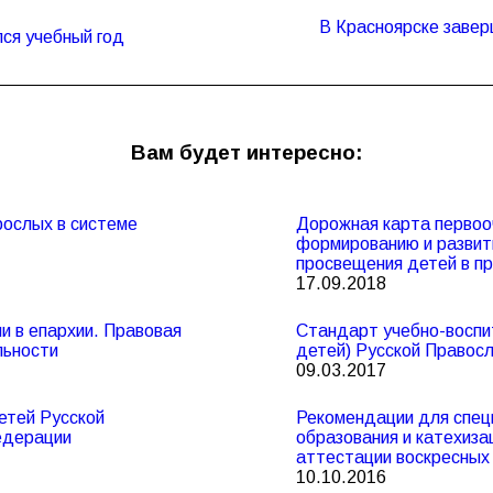
В Красноярске завер
Следующая
ся учебный год
запись:
Вам будет интересно:
рослых в системе
Дорожная карта первоо
формированию и развит
просвещения детей в п
17.09.2018
ии в епархии. Правовая
Стандарт учебно-воспи
льности
детей) Русской Правос
09.03.2017
етей Русской
Рекомендации для спец
едерации
образования и катехиз
аттестации воскресных 
10.10.2016