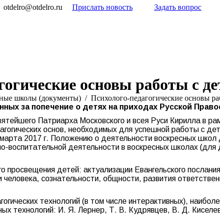
otdelro@otdelro.ru
Прислать новость
Задать вопрос
гогические основы работы с де
ные школы (документы)
Психолого-педагогические основы р
нных за попечение о детях
на приходах Русской Право
вятейшего Патриарха Московского и всея Руси Кирилла в р
агогических основ, необходимых для успешной работы с дет
арта 2017 г. Положению о деятельности воскресных школ 
о-воспитательной деятельности в воскресных школах (для 
 просвещения детей: актуализации Евангельского послания
и человека, сознательности, общности, развития ответстве
гических технологий (в том числе интерактивных), наиболе
 технологий: И. Я. Лернер, Т. В. Кудрявцев, В. Д. Киселев,