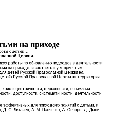
Search:
Вконтакте
Flickr
YouTu
Te
page
page
page
pa
opens
opens
opens
op
in
in
in
in
new
new
new
n
window
window
windo
w
тьми на приходе
аботы с детьми…
славной Церкви.
амках работы по обновлению подходов в деятельности
ьми на приходе, и соответствует принятым
для детей Русской Православной Церкви на
детей) Русской Православной Церкви на территории
, христоцентричности, церковности, понимания
нности, доступности, систематичности, деятельности
е эффективных для приходских занятий с детьми, и
 Д. С. Лихачев, А. М. Панченко, А. Осборн, Д. Дьюи,