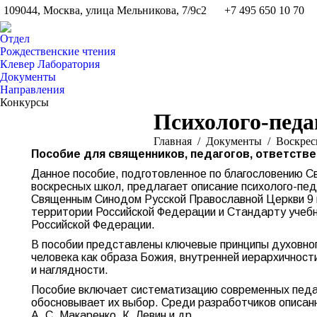
109044, Москва, улица Мельникова, 7/9с2
+7 495 650 10 70
Отдел
Рождественские чтения
Клевер Лаборатория
Документы
Направления
Конкурсы
Психолого-педа
Вы здесь:
Главная
Документы
Воскрес
Пособие для священников, педагогов,
ответстве
Данное пособие, подготовленное по благословению С
воскресных школ, предлагает описание психолого-пед
Священным Синодом Русской Православной Церкви 9 м
территории Российской Федерации и Стандарту учебн
Российской Федерации.
В пособии представлены ключевые принципы духовного
человека как образа Божия, внутренней иерархичност
и наглядности.
Пособие включает систематизацию современных педаго
обосновывает их выбор. Среди разработчиков описанных
А. С. Макаренко, К. Левин и др.