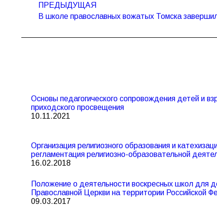
по
ПРЕДЫДУЩАЯ
Предыдущая
записям
В школе православных вожатых Томска завершил
запись:
Основы педагогического сопровождения детей и вз
приходского просвещения
10.11.2021
Организация религиозного образования и катехизац
регламентация религиозно-образовательной деяте
16.02.2018
Положение о деятельности воскресных школ для д
Православной Церкви на территории Российской Ф
09.03.2017