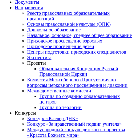
Документы
Направления
Реестр православных образовательных
организаций
Основы православной культуры (ОПК)
Дошкольное образование
Начальное, основное, среднее общее образование
Приходское просвещение взрослых
Приходское просвещение детей
Центры подготовки приходских специалистов
Экспертиза
Проекты
Образовательная Концепция Русской
Православной Церкви
Комиссия Межсоборного Присутствия по
вопросам церковного просвещения и диаконии
Межведомственные комиссии
Группа по созданию образовательных
центров
Группа по теологии
Конкурсы
Конкурс «Клевер ДНК»
Конкурс «За нравственный подвиг учителя»
Международный конкурс детского творчества
«Красота Божьего мира»