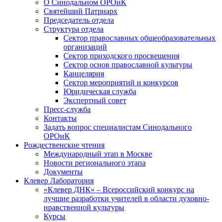
О Синодальном ОРОиК
Святейший Патриарх
Председатель отдела
Структура отдела
Сектор православных общеобразовательных
организаций
Сектор приходского просвещения
Сектор основ православной культуры
Канцелярия
Сектор мероприятий и конкурсов
Юридическая служба
Экспертный совет
Пресс-служба
Контакты
Задать вопрос специалистам Синодального
ОРОиК
Рождественские чтения
Международный этап в Москве
Новости регионального этапа
Документы
Клевер Лаборатория
«Клевер ДНК» – Всероссийский конкурс на
лучшие разработки учителей в области духовно-
нравственной культуры
Курсы