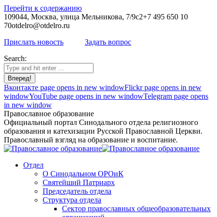
Перейти к содержанию
109044, Москва, улица Мельникова, 7/9с2
+7 495 650 10
70
otdelro@otdelro.ru
Прислать новость
Задать вопрос
Search:
Вконтакте page opens in new window
Flickr page opens in new
window
YouTube page opens in new window
Telegram page opens
in new window
Православное образование
Официальный портал Синодального отдела религиозного
образования и катехизации Русской Православной Церкви.
Православный взгляд на образование и воспитание.
Отдел
О Синодальном ОРОиК
Святейший Патриарх
Председатель отдела
Структура отдела
Сектор православных общеобразовательных