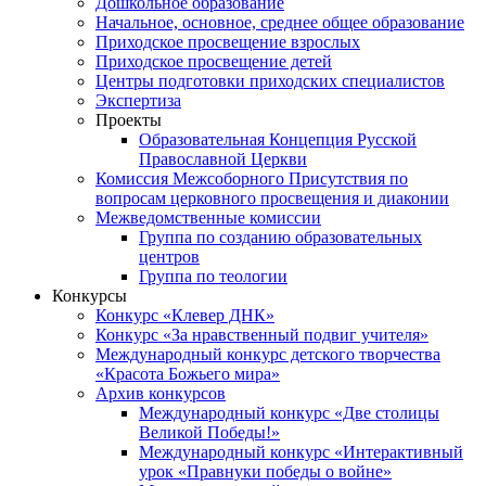
Дошкольное образование
Начальное, основное, среднее общее образование
Приходское просвещение взрослых
Приходское просвещение детей
Центры подготовки приходских специалистов
Экспертиза
Проекты
Образовательная Концепция Русской
Православной Церкви
Комиссия Межсоборного Присутствия по
вопросам церковного просвещения и диаконии
Межведомственные комиссии
Группа по созданию образовательных
центров
Группа по теологии
Конкурсы
Конкурс «Клевер ДНК»
Конкурс «За нравственный подвиг учителя»
Международный конкурс детского творчества
«Красота Божьего мира»
Архив конкурсов
Международный конкурс «Две столицы
Великой Победы!»
Международный конкурс «Интерактивный
урок «Правнуки победы о войне»