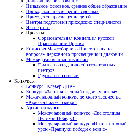
Дошкольное образование
Начальное, основное, среднее общее образование
Приходское просвещение взрослых
Приходское просвещение детей
Центры подготовки приходских специалистов
Экспертиза
Проекты
Образовательная Концепция Русской
Православной Церкви
Комиссия Межсоборного Присутствия по
вопросам церковного просвещения и диаконии
Межведомственные комиссии
Группа по созданию образовательных
центров
Группа по теологии
Конкурсы
Конкурс «Клевер ДНК»
Конкурс «За нравственный подвиг учителя»
Международный конкурс детского творчества
«Красота Божьего мира»
Архив конкурсов
Международный конкурс «Две столицы
Великой Победы!»
Международный конкурс «Интерактивный
урок «Правнуки победы о войне»