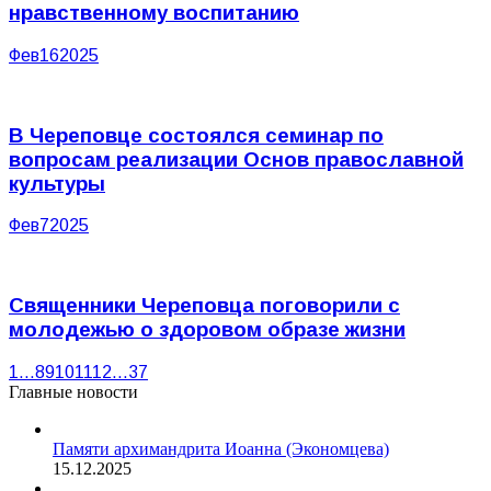
нравственному воспитанию
Фев
16
2025
В Череповце состоялся семинар по
вопросам реализации Основ православной
культуры
Фев
7
2025
Священники Череповца поговорили с
молодежью о здоровом образе жизни
1
…
8
9
10
11
12
…
37
Главные новости
Памяти архимандрита Иоанна (Экономцева)
15.12.2025