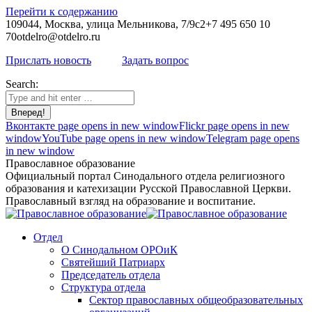
Перейти к содержанию
109044, Москва, улица Мельникова, 7/9с2
+7 495 650 10
70
otdelro@otdelro.ru
Прислать новость
Задать вопрос
Search:
Вконтакте page opens in new window
Flickr page opens in new
window
YouTube page opens in new window
Telegram page opens
in new window
Православное образование
Официальный портал Синодального отдела религиозного
образования и катехизации Русской Православной Церкви.
Православный взгляд на образование и воспитание.
Отдел
О Синодальном ОРОиК
Святейший Патриарх
Председатель отдела
Структура отдела
Сектор православных общеобразовательных