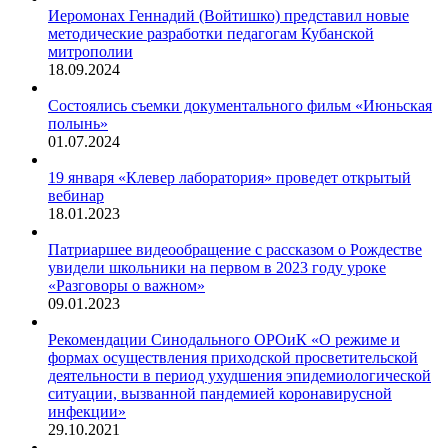
Иеромонах Геннадий (Войтишко) представил новые
методические разработки педагогам Кубанской
митрополии
18.09.2024
Состоялись съемки документального фильм «Июньская
полынь»
01.07.2024
19 января «Клевер лаборатория» проведет открытый
вебинар
18.01.2023
Патриаршее видеообращение с рассказом о Рождестве
увидели школьники на первом в 2023 году уроке
«Разговоры о важном»
09.01.2023
Рекомендации Синодального ОРОиК «О режиме и
формах осуществления приходской просветительской
деятельности в период ухудшения эпидемиологической
ситуации, вызванной пандемией коронавирусной
инфекции»
29.10.2021