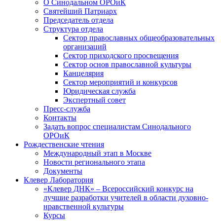
О Синодальном ОРОиК
Святейший Патриарх
Председатель отдела
Структура отдела
Сектор православных общеобразовательных
организаций
Сектор приходского просвещения
Сектор основ православной культуры
Канцелярия
Сектор мероприятий и конкурсов
Юридическая служба
Экспертный совет
Пресс-служба
Контакты
Задать вопрос специалистам Синодального
ОРОиК
Рождественские чтения
Международный этап в Москве
Новости регионального этапа
Документы
Клевер Лаборатория
«Клевер ДНК» – Всероссийский конкурс на
лучшие разработки учителей в области духовно-
нравственной культуры
Курсы