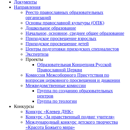
Документы
Направления
Реестр православных образовательных
организаций
Основы православной культуры (ОПК)
Дошкольное образование
Начальное, основное, среднее общее образование
Приходское просвещение взрослых
Приходское просвещение детей
Центры подготовки приходских специалистов
Экспертиза
Проекты
Образовательная Концепция Русской
Православной Церкви
Комиссия Межсоборного Присутствия по
вопросам церковного просвещения и диаконии
Межведомственные комиссии
Группа по созданию образовательных
центров
Группа по теологии
Конкурсы
Конкурс «Клевер ДНК»
Конкурс «За нравственный подвиг учителя»
Международный конкурс детского творчества
«Красота Божьего мира»