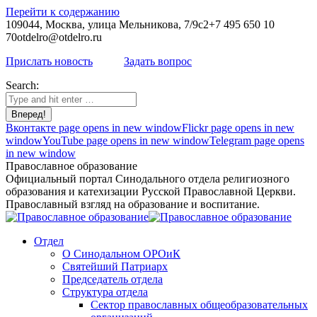
Перейти к содержанию
109044, Москва, улица Мельникова, 7/9с2
+7 495 650 10
70
otdelro@otdelro.ru
Прислать новость
Задать вопрос
Search:
Вконтакте page opens in new window
Flickr page opens in new
window
YouTube page opens in new window
Telegram page opens
in new window
Православное образование
Официальный портал Синодального отдела религиозного
образования и катехизации Русской Православной Церкви.
Православный взгляд на образование и воспитание.
Отдел
О Синодальном ОРОиК
Святейший Патриарх
Председатель отдела
Структура отдела
Сектор православных общеобразовательных