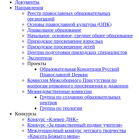
Документы
Направления
Реестр православных образовательных
организаций
Основы православной культуры (ОПК)
Дошкольное образование
Начальное, основное, среднее общее образование
Приходское просвещение взрослых
Приходское просвещение детей
Центры подготовки приходских специалистов
Экспертиза
Проекты
Образовательная Концепция Русской
Православной Церкви
Комиссия Межсоборного Присутствия по
вопросам церковного просвещения и диаконии
Межведомственные комиссии
Группа по созданию образовательных
центров
Группа по теологии
Конкурсы
Конкурс «Клевер ДНК»
Конкурс «За нравственный подвиг учителя»
Международный конкурс детского творчества
«Красота Божьего мира»