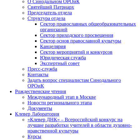
О Синодальном ОРОиК
Святейший Патриарх
Председатель отдела
Структура отдела
Сектор православных общеобразовательных
организаций
Сектор приходского просвещения
Сектор основ православной культуры
Канцелярия
Сектор мероприятий и конкурсов
Юридическая служба
Экспертный совет
Пресс-служба
Контакты
Задать вопрос специалистам Синодального
ОРОиК
Рождественские чтения
Международный этап в Москве
Новости регионального этапа
Документы
Клевер Лаборатория
«Клевер ДНК» – Всероссийский конкурс на
лучшие разработки учителей в области духовно-
нравственной культуры
Курсы