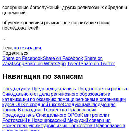
совершение богослужений, других религиозных обрядов и
церемоний;
обучение религии и религиозное воспитание своих
последователей.
…
Теги:
катехизация
Поделиться
Share on Facebook
Share on Facebook
Share on
WhatsApp
Share on WhatsApp
Tweet
Share on Twitter
Навигация по записям
Предыдущая
Предыдущая запись:
Продолжается работа
Синодального отдела религиозного образования и
катехизации по оказанию помощи регионам в организации
курса ОПК в средней школе
Следующая
Следующая
запись:
В праздник Торжества Православия
Председатель Синодального ОРОиК митрополит
Ростовский и Новочеркасский Меркурий совершил
Божественную литургию и чин Торжества Православия в
г. Новочеркасске