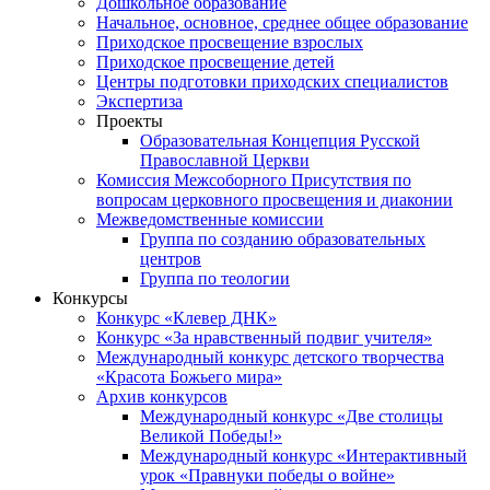
Дошкольное образование
Начальное, основное, среднее общее образование
Приходское просвещение взрослых
Приходское просвещение детей
Центры подготовки приходских специалистов
Экспертиза
Проекты
Образовательная Концепция Русской
Православной Церкви
Комиссия Межсоборного Присутствия по
вопросам церковного просвещения и диаконии
Межведомственные комиссии
Группа по созданию образовательных
центров
Группа по теологии
Конкурсы
Конкурс «Клевер ДНК»
Конкурс «За нравственный подвиг учителя»
Международный конкурс детского творчества
«Красота Божьего мира»
Архив конкурсов
Международный конкурс «Две столицы
Великой Победы!»
Международный конкурс «Интерактивный
урок «Правнуки победы о войне»