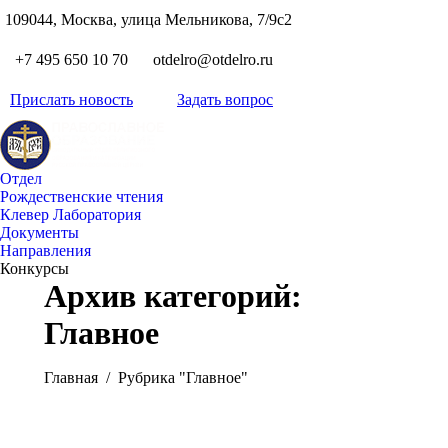
S
109044, Москва, улица Мельникова, 7/9с2
Вкон
page
Flickr
+7 495 650 10 70
otdelro@otdelro.ru
opens
page
YouT
in
opens
Прислать новость
Задать вопрос
page
new
Teleg
in
opens
wind
page
new
in
opens
wind
new
Отдел
in
wind
Рождественские чтения
new
Клевер Лаборатория
wind
Документы
Направления
Конкурсы
Архив категорий:
Главное
Вы здесь:
Главная
Рубрика "Главное"