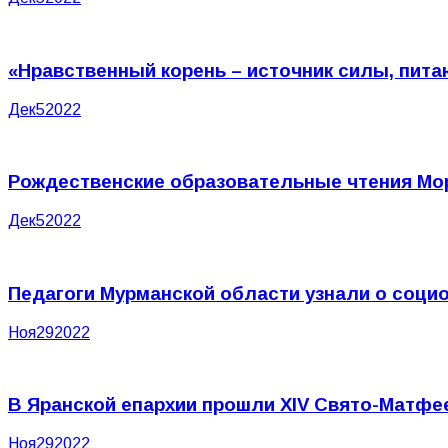
«Нравственный корень – источник силы, пит
Дек
5
2022
Рождественские образовательные чтения Мо
Дек
5
2022
Педагоги Мурманской области узнали о социо
Ноя
29
2022
В Яранской епархии прошли XIV Свято-Матфе
Ноя
29
2022