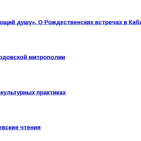
ающий душу». О Рождественских встречах в Ка
рдовской митрополии
культурных практиках
евские чтения