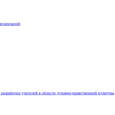
организаций
разработки учителей в области духовно-нравственной культуры