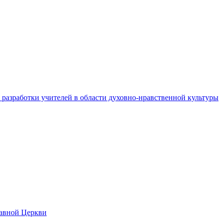
разработки учителей в области духовно-нравственной культуры
лавной Церкви