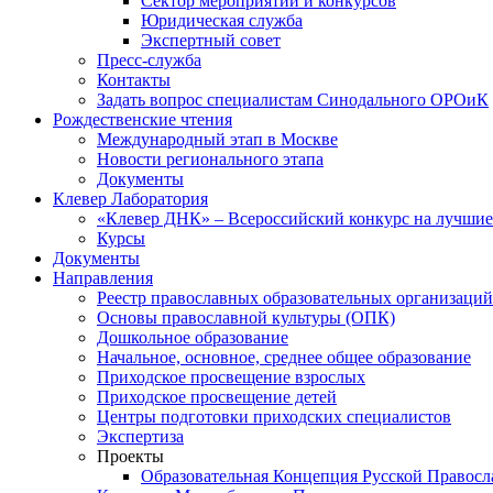
Сектор мероприятий и конкурсов
Юридическая служба
Экспертный совет
Пресс-служба
Контакты
Задать вопрос специалистам Синодального ОРОиК
Рождественские чтения
Международный этап в Москве
Новости регионального этапа
Документы
Клевер Лаборатория
«Клевер ДНК» – Всероссийский конкурс на лучшие 
Курсы
Документы
Направления
Реестр православных образовательных организаций
Основы православной культуры (ОПК)
Дошкольное образование
Начальное, основное, среднее общее образование
Приходское просвещение взрослых
Приходское просвещение детей
Центры подготовки приходских специалистов
Экспертиза
Проекты
Образовательная Концепция Русской Правос