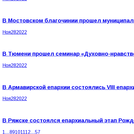
В Мостовском благочинии прошел муниципал
Ноя
28
2022
В Тюмени прошел семинар «Духовно-нравстве
Ноя
28
2022
В Армавирской епархии состоялись VIII епа
Ноя
28
2022
В Ряжске состоялся епархиальный этап Рожд
1
…
8
9
10
11
12
…
57