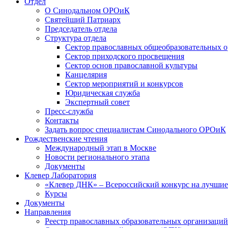
Отдел
О Синодальном ОРОиК
Святейший Патриарх
Председатель отдела
Структура отдела
Сектор православных общеобразовательных 
Сектор приходского просвещения
Сектор основ православной культуры
Канцелярия
Сектор мероприятий и конкурсов
Юридическая служба
Экспертный совет
Пресс-служба
Контакты
Задать вопрос специалистам Синодального ОРОиК
Рождественские чтения
Международный этап в Москве
Новости регионального этапа
Документы
Клевер Лаборатория
«Клевер ДНК» – Всероссийский конкурс на лучшие 
Курсы
Документы
Направления
Реестр православных образовательных организаций