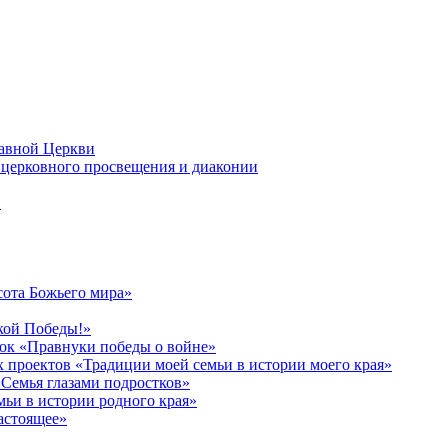
лавной Церкви
церковного просвещения и диаконии
в
сота Божьего мира»
кой Победы!»
к «Правнуки победы о войне»
 проектов «Традиции моей семьи в истории моего края»
Семья глазами подростков»
ьи в истории родного края»
астоящее»