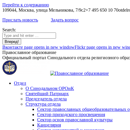
Перейти к содержанию
109044, Москва, улица Мельникова, 7/9с2
+7 495 650 10 70
otdelr
Прислать новость
Задать вопрос
Search:
Вконтакте page opens in new window
Flickr page opens in new wi
Православное образование
Официальный портал Синодального отдела религиозного образ
Отдел
О Синодальном ОРОиК
Святейший Патриарх
Председатель отдела
Структура отдела
Сектор православных общеобразовательных 
Сектор приходского просвещения
Сектор основ православной культуры
Канцелярия