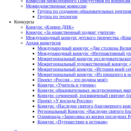
Комиссия Межсоборного Присутствия по вопросам 
Межведомственные комиссии
Группа по созданию образовательных центро
Группа по теологии
Конкурсы
Конкурс «Клевер ДНК»
Конкурс «За нравственный подвиг учителя»
Международный конкурс детского творчества «Кра
Архив конкурсов
Международный конкурс «Две столицы Вели
Международный конкурс «Интерактивный уро
Межрегиональный конкурс исследовательских
Межрегиональный художественный конкурс «
Межрегиональный конкурс «История моей сем
Межрегиональный конкурс «Из прошлого в н
Проект «Россия – это родина моя!»
Конкурс «Учитель и ученик»
Конкурс образовательных экскурсионных ма
Конкурс сочинений, посвященный святому б
Проект «У восхода России»
Конкурс «Наследие святого благоверного кня
Региональный Конкурс «Наследие святого бла
Олимпиада «Зарисовка из жизни последних 
Конкурс «Путешествие к истокам»