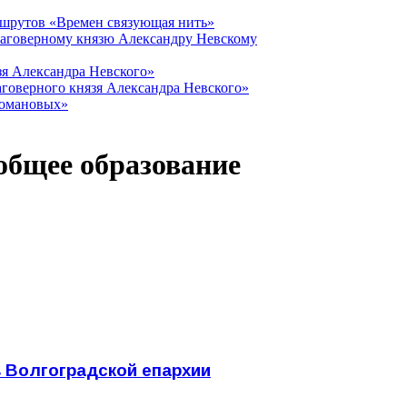
ршрутов «Времен связующая нить»
лаговерному князю Александру Невскому
зя Александра Невского»
говерного князя Александра Невского»
Романовых»
 общее образование
в Волгоградской епархии