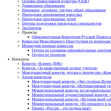
Основы православной культуры (ОПК)
Дошкольное образование
Начальное, основное, среднее общее образование
Приходское просвещение взрослых
Приходское просвещение детей
Центры подготовки приходских специалистов
Экспертиза
Проекты
Образовательная Концепция Русской Правос
Комиссия Межсоборного Присутствия по вопросам 
Межведомственные комиссии
Группа по созданию образовательных центро
Группа по теологии
Конкурсы
Конкурс «Клевер ДНК»
Конкурс «За нравственный подвиг учителя»
Международный конкурс детского творчества «Кра
Архив конкурсов
Международный конкурс «Две столицы Вели
Международный конкурс «Интерактивный уро
Межрегиональный конкурс исследовательских
Межрегиональный художественный конкурс «
Межрегиональный конкурс «История моей сем
Межрегиональный конкурс «Из прошлого в н
Проект «Россия – это родина моя!»