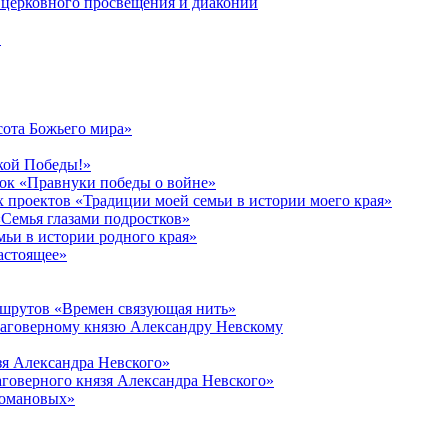
церковного просвещения и диаконии
в
сота Божьего мира»
кой Победы!»
к «Правнуки победы о войне»
 проектов «Традиции моей семьи в истории моего края»
Семья глазами подростков»
ьи в истории родного края»
астоящее»
ршрутов «Времен связующая нить»
лаговерному князю Александру Невскому
зя Александра Невского»
говерного князя Александра Невского»
Романовых»