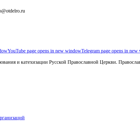
o@otdelro.ru
ndow
YouTube page opens in new window
Telegram page opens in new
ования и катехизации Русской Православной Церкви. Православ
организаций