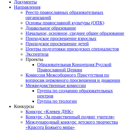
Документы
Направления
Реестр православных образовательных
организаций
Основы православной культуры (ОПК)
Дошкольное образование
Начальное, основное, среднее общее образование
Приходское просвещение взрослых
Приходское просвещение детей
Центры подготовки приходских специалистов
Экспертиза
Проекты
Образовательная Концепция Русской
Православной Церкви
Комиссия Межсоборного Присутствия по
вопросам церковного просвещения и диаконии
Межведомственные комиссии
Группа по созданию образовательных
центров
Группа по теологии
Конкурсы
Конкурс «Клевер ДНК»
Конкурс «За нравственный подвиг учителя»
Международный конкурс детского творчества
«Красота Божьего мира»