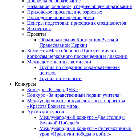
Дошкольное образование
Начальное, основное, среднее общее образование
Приходское просвещение взрослых
Приходское просвещение детей
Центры подготовки приходских специалистов
Экспертиза
Проекты
Образовательная Концепция Русской
Православной Церкви
Комиссия Межсоборного Присутствия по
вопросам церковного просвещения и диаконии
Межведомственные комиссии
Группа по созданию образовательных
центров
Группа по теологии
Конкурсы
Конкурс «Клевер ДНК»
Конкурс «За нравственный подвиг учителя»
Международный конкурс детского творчества
«Красота Божьего мира»
Архив конкурсов
Международный конкурс «Две столицы
Великой Победы!»
Международный конкурс «Интерактивный
урок «Правнуки победы о войне»