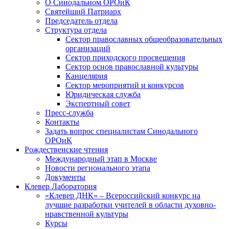
О Синодальном ОРОиК
Святейший Патриарх
Председатель отдела
Структура отдела
Сектор православных общеобразовательных
организаций
Сектор приходского просвещения
Сектор основ православной культуры
Канцелярия
Сектор мероприятий и конкурсов
Юридическая служба
Экспертный совет
Пресс-служба
Контакты
Задать вопрос специалистам Синодального
ОРОиК
Рождественские чтения
Международный этап в Москве
Новости регионального этапа
Документы
Клевер Лаборатория
«Клевер ДНК» – Всероссийский конкурс на
лучшие разработки учителей в области духовно-
нравственной культуры
Курсы