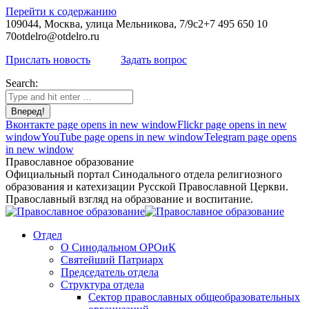
Перейти к содержанию
109044, Москва, улица Мельникова, 7/9с2
+7 495 650 10
70
otdelro@otdelro.ru
Прислать новость
Задать вопрос
Search:
Вконтакте page opens in new window
Flickr page opens in new
window
YouTube page opens in new window
Telegram page opens
in new window
Православное образование
Официальный портал Синодального отдела религиозного
образования и катехизации Русской Православной Церкви.
Православный взгляд на образование и воспитание.
Отдел
О Синодальном ОРОиК
Святейший Патриарх
Председатель отдела
Структура отдела
Сектор православных общеобразовательных