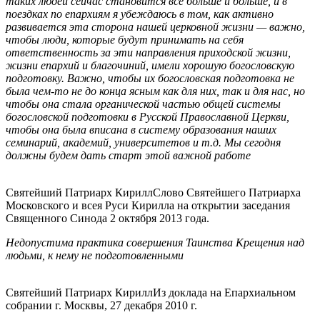
таких людей сейчас становится все больше и больше, и в
поездках по епархиям я убеждаюсь в том, как активно
развивается эта сторона нашей церковной жизни — важно,
чтобы люди, которые будут принимать на себя
ответственность за эти направления приходской жизни,
жизни епархий и благочиний, имели хорошую богословскую
подготовку. Важно, чтобы их богословская подготовка не
была чем-то не до конца ясным как для них, так и для нас, но
чтобы она стала органической частью общей системы
богословской подготовки в Русской Православной Церкви,
чтобы она была вписана в систему образования наших
семинарий, академий, университетов и т.д. Мы сегодня
должны будем дать старт этой важной работе
Святейший Патриарх Кирилл
Слово Святейшего Патриарха
Московского и всея Руси Кирилла на открытии заседания
Священного Синода 2 октября 2013 года.
Недопустима практика совершения Таинства Крещения над
людьми, к нему не подготовленными
Святейший Патриарх Кирилл
Из доклада на Епархиальном
собрании г. Москвы, 27 декабря 2010 г.