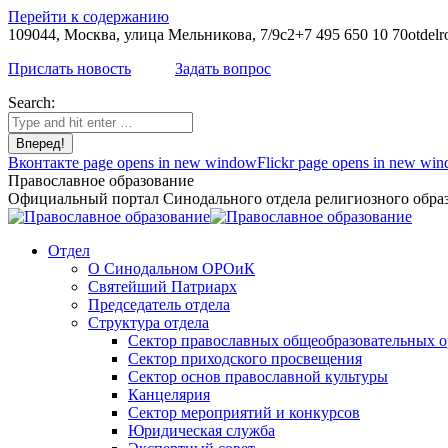
Перейти к содержанию
109044, Москва, улица Мельникова, 7/9с2
+7 495 650 10 70
otdelr
Прислать новость
Задать вопрос
Search:
Вконтакте page opens in new window
Flickr page opens in new wi
Православное образование
Официальный портал Синодального отдела религиозного образ
Отдел
О Синодальном ОРОиК
Святейший Патриарх
Председатель отдела
Структура отдела
Сектор православных общеобразовательных 
Сектор приходского просвещения
Сектор основ православной культуры
Канцелярия
Сектор мероприятий и конкурсов
Юридическая служба