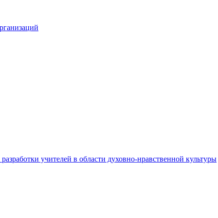
организаций
разработки учителей в области духовно-нравственной культуры