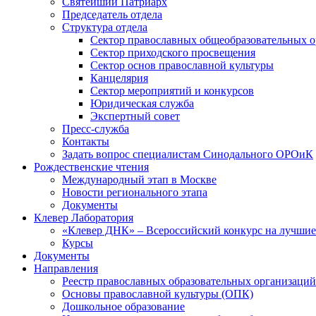
Святейший Патриарх
Председатель отдела
Структура отдела
Сектор православных общеобразовательных 
Сектор приходского просвещения
Сектор основ православной культуры
Канцелярия
Сектор мероприятий и конкурсов
Юридическая служба
Экспертный совет
Пресс-служба
Контакты
Задать вопрос специалистам Синодального ОРОиК
Рождественские чтения
Международный этап в Москве
Новости регионального этапа
Документы
Клевер Лаборатория
«Клевер ДНК» – Всероссийский конкурс на лучшие 
Курсы
Документы
Направления
Реестр православных образовательных организаций
Основы православной культуры (ОПК)
Дошкольное образование