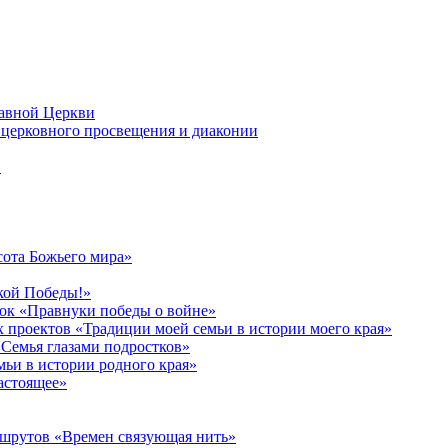
лавной Церкви
церковного просвещения и диаконии
в
сота Божьего мира»
кой Победы!»
к «Правнуки победы о войне»
 проектов «Традиции моей семьи в истории моего края»
Семья глазами подростков»
ьи в истории родного края»
астоящее»
ршрутов «Времен связующая нить»