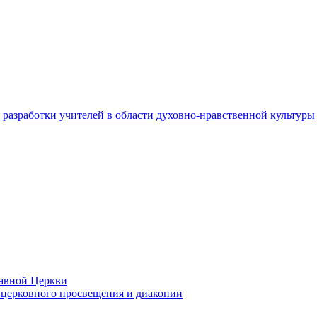
разработки учителей в области духовно-нравственной культуры
лавной Церкви
церковного просвещения и диаконии