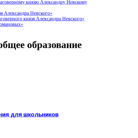
лаговерному князю Александру Невскому
зя Александра Невского»
говерного князя Александра Невского»
Романовых»
 общее образование
ния для школьников