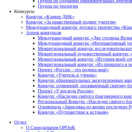
Группа по созданию образовательных центро
Группа по теологии
Конкурсы
Конкурс «Клевер ДНК»
Конкурс «За нравственный подвиг учителя»
Международный конкурс детского творчества «Кра
Архив конкурсов
Международный конкурс «Две столицы Вели
Международный конкурс «Интерактивный уро
Межрегиональный конкурс исследовательских
Межрегиональный художественный конкурс «
Межрегиональный конкурс «История моей сем
Межрегиональный конкурс «Из прошлого в н
Проект «Россия – это родина моя!»
Конкурс «Учитель и ученик»
Конкурс образовательных экскурсионных ма
Конкурс сочинений, посвященный святому б
Проект «У восхода России»
Конкурс «Наследие святого благоверного кня
Региональный Конкурс «Наследие святого бла
Олимпиада «Зарисовка из жизни последних 
Конкурс «Путешествие к истокам»
Отдел
О Синодальном ОРОиК