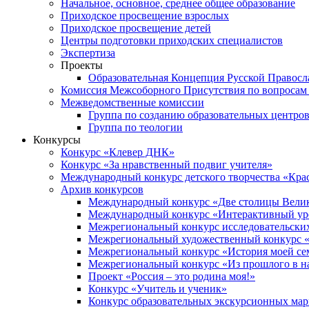
Начальное, основное, среднее общее образование
Приходское просвещение взрослых
Приходское просвещение детей
Центры подготовки приходских специалистов
Экспертиза
Проекты
Образовательная Концепция Русской Правос
Комиссия Межсоборного Присутствия по вопросам 
Межведомственные комиссии
Группа по созданию образовательных центро
Группа по теологии
Конкурсы
Конкурс «Клевер ДНК»
Конкурс «За нравственный подвиг учителя»
Международный конкурс детского творчества «Кра
Архив конкурсов
Международный конкурс «Две столицы Вели
Международный конкурс «Интерактивный уро
Межрегиональный конкурс исследовательских
Межрегиональный художественный конкурс «
Межрегиональный конкурс «История моей сем
Межрегиональный конкурс «Из прошлого в н
Проект «Россия – это родина моя!»
Конкурс «Учитель и ученик»
Конкурс образовательных экскурсионных ма