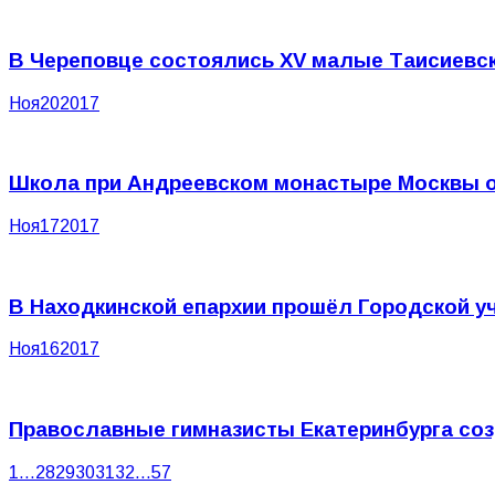
В Череповце состоялись XV малые Таисиевск
Ноя
20
2017
Школа при Андреевском монастыре Москвы о
Ноя
17
2017
В Находкинской епархии прошёл Городской 
Ноя
16
2017
Православные гимназисты Екатеринбурга соз
1
…
28
29
30
31
32
…
57