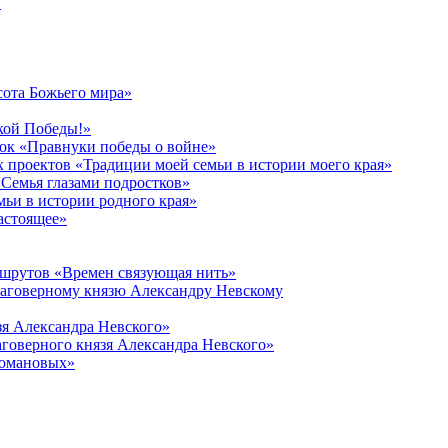
в
сота Божьего мира»
кой Победы!»
к «Правнуки победы о войне»
 проектов «Традиции моей семьи в истории моего края»
Семья глазами подростков»
ьи в истории родного края»
астоящее»
ршрутов «Времен связующая нить»
лаговерному князю Александру Невскому
зя Александра Невского»
говерного князя Александра Невского»
Романовых»