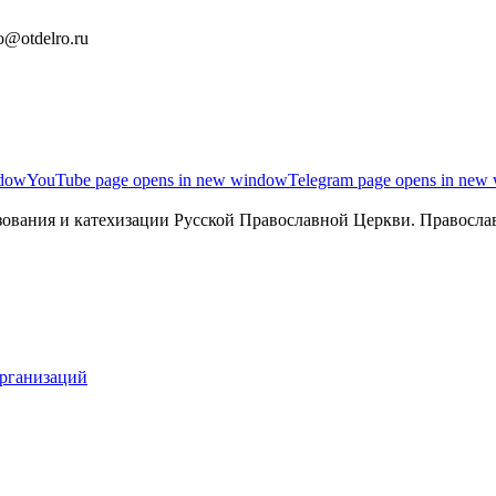
o@otdelro.ru
ndow
YouTube page opens in new window
Telegram page opens in new
ования и катехизации Русской Православной Церкви. Православ
организаций