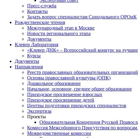
Экспертный совет
Пресс-служба
Контакты
Задать вопрос специалистам Синодального ОРОиК
Рождественские чтения
Международный этап в Москве
Новости регионального этапа
Документы
Клевер Лаборатория
«Клевер ДНК» – Всероссийский конкурс на лучшие 
Курсы
Документы
Направления
Реестр православных образовательных организаций
Основы православной культуры (ОПК)
Дошкольное образование
Начальное, основное, среднее общее образование
Приходское просвещение взрослых
Приходское просвещение детей
Центры подготовки приходских специалистов
Экспертиза
Проекты
Образовательная Концепция Русской Правос
Комиссия Межсоборного Присутствия по вопросам 
Межведомственные комиссии