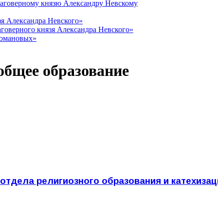
лаговерному князю Александру Невскому
зя Александра Невского»
говерного князя Александра Невского»
Романовых»
 общее образование
отдела религиозного образования и катехиза