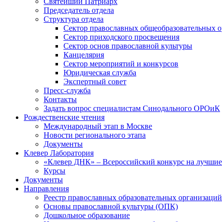
Святейший Патриарх
Председатель отдела
Структура отдела
Сектор православных общеобразовательных 
Сектор приходского просвещения
Сектор основ православной культуры
Канцелярия
Сектор мероприятий и конкурсов
Юридическая служба
Экспертный совет
Пресс-служба
Контакты
Задать вопрос специалистам Синодального ОРОиК
Рождественские чтения
Международный этап в Москве
Новости регионального этапа
Документы
Клевер Лаборатория
«Клевер ДНК» – Всероссийский конкурс на лучшие 
Курсы
Документы
Направления
Реестр православных образовательных организаций
Основы православной культуры (ОПК)
Дошкольное образование