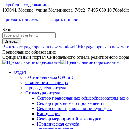
Перейти к содержанию
109044, Москва, улица Мельникова, 7/9с2
+7 495 650 10 70
otdelr
Прислать новость
Задать вопрос
Search:
Вконтакте page opens in new window
Flickr page opens in new wi
Православное образование
Официальный портал Синодального отдела религиозного образ
Отдел
О Синодальном ОРОиК
Святейший Патриарх
Председатель отдела
Структура отдела
Сектор православных общеобразовательных 
Сектор приходского просвещения
Сектор основ православной культуры
Канцелярия
Сектор мероприятий и конкурсов
Юридическая служба