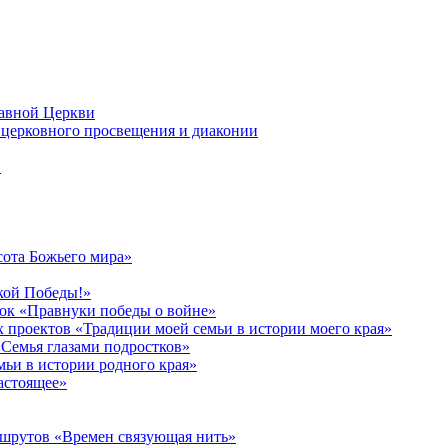
лавной Церкви
церковного просвещения и диаконии
в
сота Божьего мира»
кой Победы!»
к «Правнуки победы о войне»
 проектов «Традиции моей семьи в истории моего края»
Семья глазами подростков»
ьи в истории родного края»
астоящее»
ршрутов «Времен связующая нить»