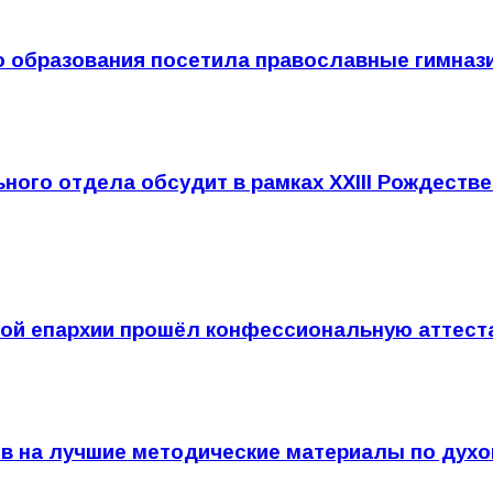
о образования посетила православные гимназ
ного отдела обсудит в рамках XXIII Рождеств
кой епархии прошёл конфессиональную аттес
ов на лучшие методические материалы по дух