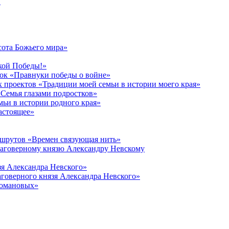
в
сота Божьего мира»
кой Победы!»
к «Правнуки победы о войне»
 проектов «Традиции моей семьи в истории моего края»
Семья глазами подростков»
ьи в истории родного края»
астоящее»
ршрутов «Времен связующая нить»
лаговерному князю Александру Невскому
зя Александра Невского»
говерного князя Александра Невского»
Романовых»