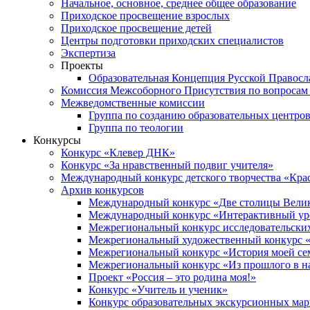
Начальное, основное, среднее общее образование
Приходское просвещение взрослых
Приходское просвещение детей
Центры подготовки приходских специалистов
Экспертиза
Проекты
Образовательная Концепция Русской Правос
Комиссия Межсоборного Присутствия по вопросам 
Межведомственные комиссии
Группа по созданию образовательных центро
Группа по теологии
Конкурсы
Конкурс «Клевер ДНК»
Конкурс «За нравственный подвиг учителя»
Международный конкурс детского творчества «Кра
Архив конкурсов
Международный конкурс «Две столицы Вели
Международный конкурс «Интерактивный уро
Межрегиональный конкурс исследовательских
Межрегиональный художественный конкурс «
Межрегиональный конкурс «История моей сем
Межрегиональный конкурс «Из прошлого в н
Проект «Россия – это родина моя!»
Конкурс «Учитель и ученик»
Конкурс образовательных экскурсионных ма