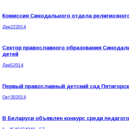
Комиссия Синодального отдела религиозног
Дек
22
2014
Сектор православного образования Синодаль
детей
Дек
5
2014
Первый православный детский сад Пятигорс
Окт
30
2014
В Беларуси объявлен конкурс среди педагог