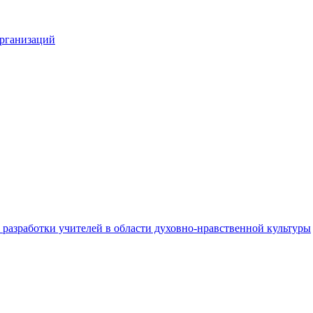
организаций
разработки учителей в области духовно-нравственной культуры