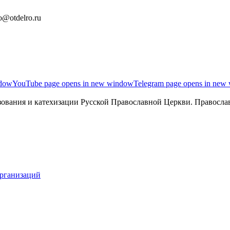
o@otdelro.ru
ndow
YouTube page opens in new window
Telegram page opens in new
ования и катехизации Русской Православной Церкви. Православ
организаций