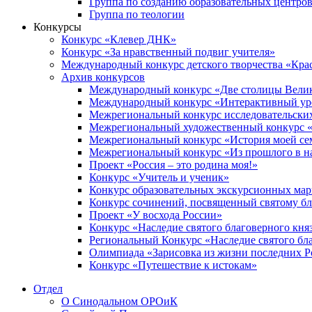
Группа по созданию образовательных центро
Группа по теологии
Конкурсы
Конкурс «Клевер ДНК»
Конкурс «За нравственный подвиг учителя»
Международный конкурс детского творчества «Кра
Архив конкурсов
Международный конкурс «Две столицы Вели
Международный конкурс «Интерактивный уро
Межрегиональный конкурс исследовательских
Межрегиональный художественный конкурс «
Межрегиональный конкурс «История моей сем
Межрегиональный конкурс «Из прошлого в н
Проект «Россия – это родина моя!»
Конкурс «Учитель и ученик»
Конкурс образовательных экскурсионных ма
Конкурс сочинений, посвященный святому б
Проект «У восхода России»
Конкурс «Наследие святого благоверного кня
Региональный Конкурс «Наследие святого бла
Олимпиада «Зарисовка из жизни последних 
Конкурс «Путешествие к истокам»
Отдел
О Синодальном ОРОиК