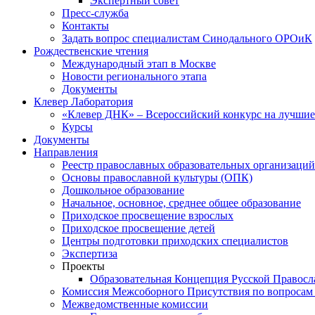
Экспертный совет
Пресс-служба
Контакты
Задать вопрос специалистам Синодального ОРОиК
Рождественские чтения
Международный этап в Москве
Новости регионального этапа
Документы
Клевер Лаборатория
«Клевер ДНК» – Всероссийский конкурс на лучшие 
Курсы
Документы
Направления
Реестр православных образовательных организаций
Основы православной культуры (ОПК)
Дошкольное образование
Начальное, основное, среднее общее образование
Приходское просвещение взрослых
Приходское просвещение детей
Центры подготовки приходских специалистов
Экспертиза
Проекты
Образовательная Концепция Русской Правос
Комиссия Межсоборного Присутствия по вопросам 
Межведомственные комиссии