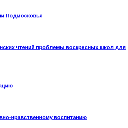
ии Подмосковья
енских чтений проблемы воскресных школ для
тацию
овно-нравственному воспитанию