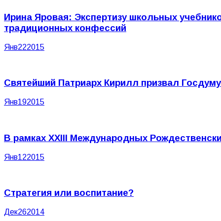
Ирина Яровая: Экспертизу школьных учебник
традиционных конфессий
Янв
22
2015
Святейший Патриарх Кирилл призвал Госдуму
Янв
19
2015
В рамках XXIII Международных Рождественск
Янв
12
2015
Стратегия или воспитание?
Дек
26
2014