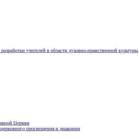
разработки учителей в области духовно-нравственной культуры
лавной Церкви
церковного просвещения и диаконии