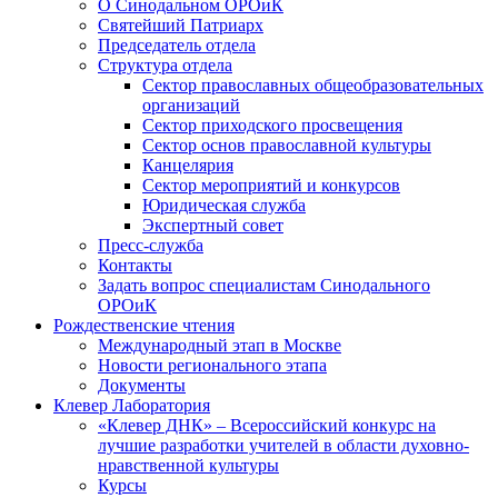
О Синодальном ОРОиК
Святейший Патриарх
Председатель отдела
Структура отдела
Сектор православных общеобразовательных
организаций
Сектор приходского просвещения
Сектор основ православной культуры
Канцелярия
Сектор мероприятий и конкурсов
Юридическая служба
Экспертный совет
Пресс-служба
Контакты
Задать вопрос специалистам Синодального
ОРОиК
Рождественские чтения
Международный этап в Москве
Новости регионального этапа
Документы
Клевер Лаборатория
«Клевер ДНК» – Всероссийский конкурс на
лучшие разработки учителей в области духовно-
нравственной культуры
Курсы