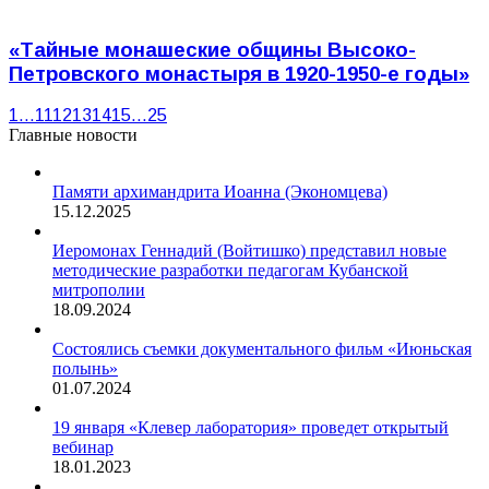
«Тайные монашеские общины Высоко-
Петровского монастыря в 1920-1950-е годы»
1
…
11
12
13
14
15
…
25
Главные новости
Памяти архимандрита Иоанна (Экономцева)
15.12.2025
Иеромонах Геннадий (Войтишко) представил новые
методические разработки педагогам Кубанской
митрополии
18.09.2024
Состоялись съемки документального фильм «Июньская
полынь»
01.07.2024
19 января «Клевер лаборатория» проведет открытый
вебинар
18.01.2023