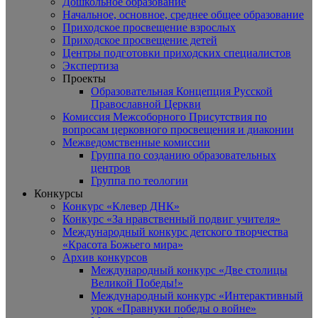
Дошкольное образование
Начальное, основное, среднее общее образование
Приходское просвещение взрослых
Приходское просвещение детей
Центры подготовки приходских специалистов
Экспертиза
Проекты
Образовательная Концепция Русской
Православной Церкви
Комиссия Межсоборного Присутствия по
вопросам церковного просвещения и диаконии
Межведомственные комиссии
Группа по созданию образовательных
центров
Группа по теологии
Конкурсы
Конкурс «Клевер ДНК»
Конкурс «За нравственный подвиг учителя»
Международный конкурс детского творчества
«Красота Божьего мира»
Архив конкурсов
Международный конкурс «Две столицы
Великой Победы!»
Международный конкурс «Интерактивный
урок «Правнуки победы о войне»