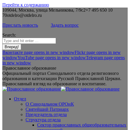
Перейти к содержанию
109044, Москва, улица Мельникова, 7/9с2
+7 495 650 10
70
otdelro@otdelro.ru
Прислать новость
Задать вопрос
Search:
Вконтакте page opens in new window
Flickr page opens in new
window
YouTube page opens in new window
Telegram page opens
in new window
Православное образование
Официальный портал Синодального отдела религиозного
образования и катехизации Русской Православной Церкви.
Православный взгляд на образование и воспитание.
Отдел
О Синодальном ОРОиК
Святейший Патриарх
Председатель отдела
Структура отдела
Сектор православных общеобразовательных