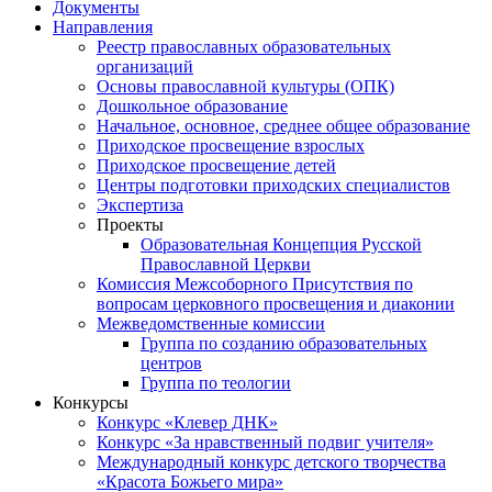
Документы
Направления
Реестр православных образовательных
организаций
Основы православной культуры (ОПК)
Дошкольное образование
Начальное, основное, среднее общее образование
Приходское просвещение взрослых
Приходское просвещение детей
Центры подготовки приходских специалистов
Экспертиза
Проекты
Образовательная Концепция Русской
Православной Церкви
Комиссия Межсоборного Присутствия по
вопросам церковного просвещения и диаконии
Межведомственные комиссии
Группа по созданию образовательных
центров
Группа по теологии
Конкурсы
Конкурс «Клевер ДНК»
Конкурс «За нравственный подвиг учителя»
Международный конкурс детского творчества
«Красота Божьего мира»