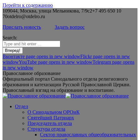
Перейти к содержанию
109044, Москва, улица Мельникова, 7/9с2
+7 495 650 10
70
otdelro@otdelro.ru
Прислать новость
Задать вопрос
Search:
Вконтакте page opens in new window
Flickr page opens in new
window
YouTube page opens in new window
Telegram page opens
in new window
Православное образование
Официальный портал Синодального отдела религиозного
образования и катехизации Русской Православной Церкви.
Православный взгляд на образование и воспитание.
Отдел
О Синодальном ОРОиК
Святейший Патриарх
Председатель отдела
Структура отдела
Сектор православных общеобразовательных