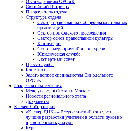
О Синодальном ОРОиК
Святейший Патриарх
Председатель отдела
Структура отдела
Сектор православных общеобразовательных
организаций
Сектор приходского просвещения
Сектор основ православной культуры
Канцелярия
Сектор мероприятий и конкурсов
Юридическая служба
Экспертный совет
Пресс-служба
Контакты
Задать вопрос специалистам Синодального
ОРОиК
Рождественские чтения
Международный этап в Москве
Новости регионального этапа
Документы
Клевер Лаборатория
«Клевер ДНК» – Всероссийский конкурс на
лучшие разработки учителей в области духовно-
нравственной культуры
Курсы