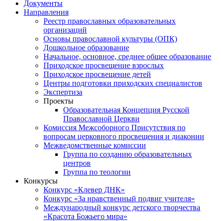
Документы
Направления
Реестр православных образовательных
организаций
Основы православной культуры (ОПК)
Дошкольное образование
Начальное, основное, среднее общее образование
Приходское просвещение взрослых
Приходское просвещение детей
Центры подготовки приходских специалистов
Экспертиза
Проекты
Образовательная Концепция Русской
Православной Церкви
Комиссия Межсоборного Присутствия по
вопросам церковного просвещения и диаконии
Межведомственные комиссии
Группа по созданию образовательных
центров
Группа по теологии
Конкурсы
Конкурс «Клевер ДНК»
Конкурс «За нравственный подвиг учителя»
Международный конкурс детского творчества
«Красота Божьего мира»