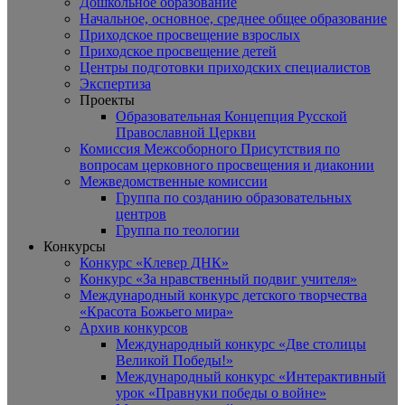
Дошкольное образование
Начальное, основное, среднее общее образование
Приходское просвещение взрослых
Приходское просвещение детей
Центры подготовки приходских специалистов
Экспертиза
Проекты
Образовательная Концепция Русской
Православной Церкви
Комиссия Межсоборного Присутствия по
вопросам церковного просвещения и диаконии
Межведомственные комиссии
Группа по созданию образовательных
центров
Группа по теологии
Конкурсы
Конкурс «Клевер ДНК»
Конкурс «За нравственный подвиг учителя»
Международный конкурс детского творчества
«Красота Божьего мира»
Архив конкурсов
Международный конкурс «Две столицы
Великой Победы!»
Международный конкурс «Интерактивный
урок «Правнуки победы о войне»