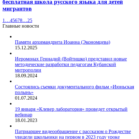
бесплатная школа русского языка для детей
мигрантов
1
…
4
5
6
7
8
…
25
Главные новости
Памяти архимандрита Иоанна (Экономцева)
15.12.2025
Иеромонах Геннадий (Войтишко) представил новые
методические разработки педагогам Кубанской
митрополии
18.09.2024
Состоялись съемки документального фильм «Июньская
полынь»
01.07.2024
19 января «Клевер лаборатория» проведет открытый
вебинар
18.01.2023
Патриаршее видеообращение с рассказом о Рождестве
увидели школьники на первом в 2023 году уроке