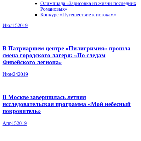
Олимпиада «Зарисовка из жизни последних
Романовых»
Конкурс «Путешествие к истокам»
Июл
15
2019
В Патриаршем центре «Пилигримия» прошла
смена городского лагеря: «По следам
Фивейского легиона»
Июн
24
2019
В Москве завершилась летняя
исследовательская программа «Мой небесный
покровитель»
Апр
15
2019