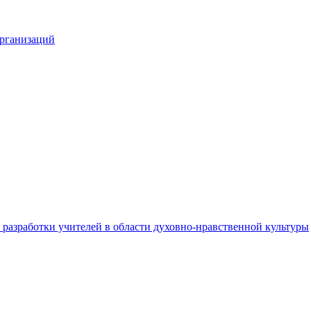
организаций
разработки учителей в области духовно-нравственной культуры