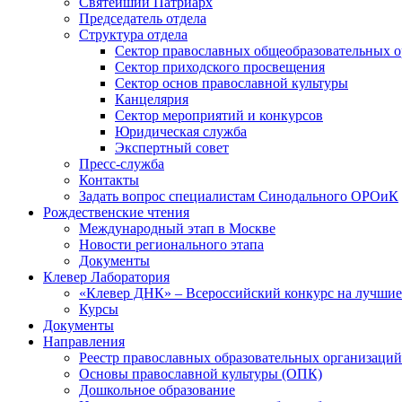
Святейший Патриарх
Председатель отдела
Структура отдела
Сектор православных общеобразовательных 
Сектор приходского просвещения
Сектор основ православной культуры
Канцелярия
Сектор мероприятий и конкурсов
Юридическая служба
Экспертный совет
Пресс-служба
Контакты
Задать вопрос специалистам Синодального ОРОиК
Рождественские чтения
Международный этап в Москве
Новости регионального этапа
Документы
Клевер Лаборатория
«Клевер ДНК» – Всероссийский конкурс на лучшие 
Курсы
Документы
Направления
Реестр православных образовательных организаций
Основы православной культуры (ОПК)
Дошкольное образование