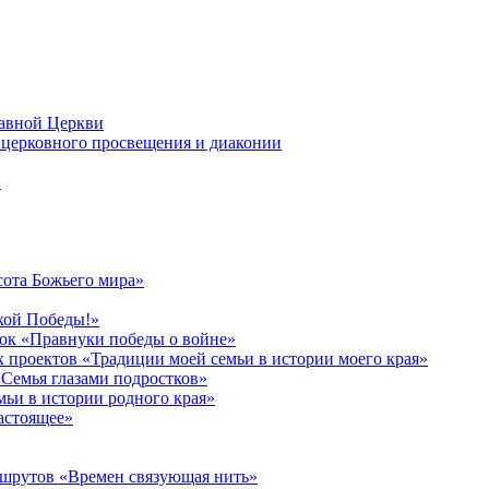
лавной Церкви
церковного просвещения и диаконии
в
сота Божьего мира»
кой Победы!»
к «Правнуки победы о войне»
 проектов «Традиции моей семьи в истории моего края»
Семья глазами подростков»
ьи в истории родного края»
астоящее»
ршрутов «Времен связующая нить»