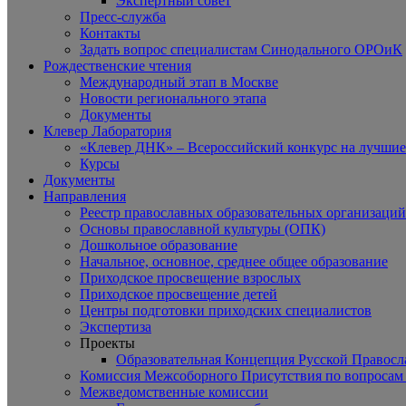
Экспертный совет
Пресс-служба
Контакты
Задать вопрос специалистам Синодального ОРОиК
Рождественские чтения
Международный этап в Москве
Новости регионального этапа
Документы
Клевер Лаборатория
«Клевер ДНК» – Всероссийский конкурс на лучшие 
Курсы
Документы
Направления
Реестр православных образовательных организаций
Основы православной культуры (ОПК)
Дошкольное образование
Начальное, основное, среднее общее образование
Приходское просвещение взрослых
Приходское просвещение детей
Центры подготовки приходских специалистов
Экспертиза
Проекты
Образовательная Концепция Русской Правос
Комиссия Межсоборного Присутствия по вопросам 
Межведомственные комиссии