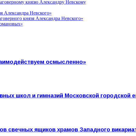
лаговерному князю Александру Невскому
зя Александра Невского»
говерного князя Александра Невского»
Романовых»
Взаимодействуем осмысленно»
ных школ и гимназий Московской городской е
ов свечных ящиков храмов Западного викариа