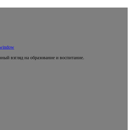
 window
ный взгляд на образование и воспитание.