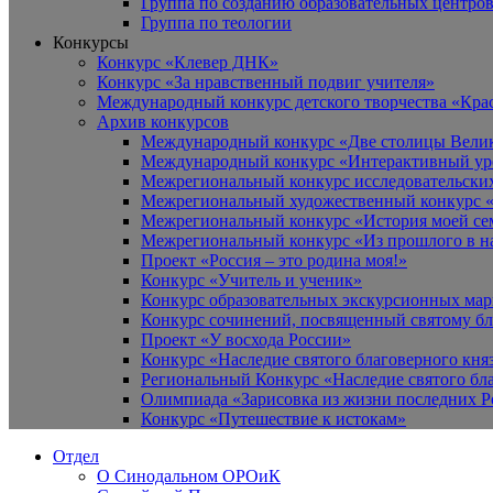
Группа по созданию образовательных центро
Группа по теологии
Конкурсы
Конкурс «Клевер ДНК»
Конкурс «За нравственный подвиг учителя»
Международный конкурс детского творчества «Кра
Архив конкурсов
Международный конкурс «Две столицы Вели
Международный конкурс «Интерактивный уро
Межрегиональный конкурс исследовательских
Межрегиональный художественный конкурс «
Межрегиональный конкурс «История моей сем
Межрегиональный конкурс «Из прошлого в н
Проект «Россия – это родина моя!»
Конкурс «Учитель и ученик»
Конкурс образовательных экскурсионных ма
Конкурс сочинений, посвященный святому б
Проект «У восхода России»
Конкурс «Наследие святого благоверного кня
Региональный Конкурс «Наследие святого бла
Олимпиада «Зарисовка из жизни последних 
Конкурс «Путешествие к истокам»
Отдел
О Синодальном ОРОиК