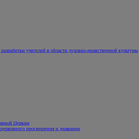
разработки учителей в области духовно-нравственной культуры
лавной Церкви
церковного просвещения и диаконии