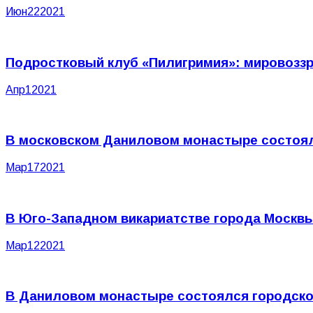
Июн
22
2021
Подростковый клуб «Пилигримия»: мировоззр
Апр
1
2021
В московском Даниловом монастыре состоял
Мар
17
2021
В Юго-Западном викариатстве города Москвы
Мар
12
2021
В Даниловом монастыре состоялся городско