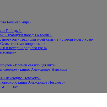
в
сота Божьего мира»
кой Победы!»
к «Правнуки победы о войне»
 проектов «Традиции моей семьи в истории моего края»
Семья глазами подростков»
ьи в истории родного края»
астоящее»
ршрутов «Времен связующая нить»
лаговерному князю Александру Невскому
зя Александра Невского»
говерного князя Александра Невского»
Романовых»