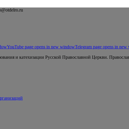
o@otdelro.ru
ndow
YouTube page opens in new window
Telegram page opens in new
ования и катехизации Русской Православной Церкви. Православ
организаций