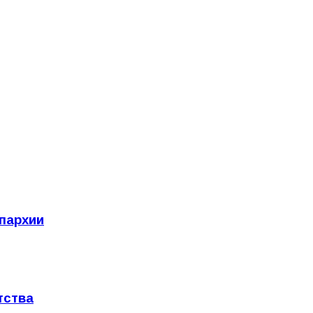
пархии
тства