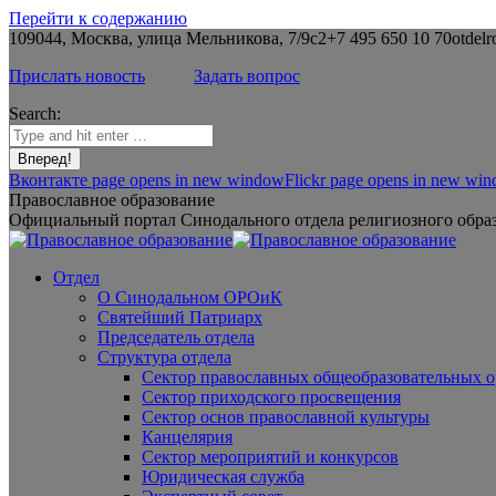
Перейти к содержанию
109044, Москва, улица Мельникова, 7/9с2
+7 495 650 10 70
otdelr
Прислать новость
Задать вопрос
Search:
Вконтакте page opens in new window
Flickr page opens in new wi
Православное образование
Официальный портал Синодального отдела религиозного образ
Отдел
О Синодальном ОРОиК
Святейший Патриарх
Председатель отдела
Структура отдела
Сектор православных общеобразовательных 
Сектор приходского просвещения
Сектор основ православной культуры
Канцелярия
Сектор мероприятий и конкурсов
Юридическая служба