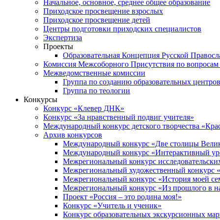
Начальное, основное, среднее общее образование
Приходское просвещение взрослых
Приходское просвещение детей
Центры подготовки приходских специалистов
Экспертиза
Проекты
Образовательная Концепция Русской Правос
Комиссия Межсоборного Присутствия по вопросам 
Межведомственные комиссии
Группа по созданию образовательных центро
Группа по теологии
Конкурсы
Конкурс «Клевер ДНК»
Конкурс «За нравственный подвиг учителя»
Международный конкурс детского творчества «Кра
Архив конкурсов
Международный конкурс «Две столицы Вели
Международный конкурс «Интерактивный уро
Межрегиональный конкурс исследовательских
Межрегиональный художественный конкурс «
Межрегиональный конкурс «История моей сем
Межрегиональный конкурс «Из прошлого в н
Проект «Россия – это родина моя!»
Конкурс «Учитель и ученик»
Конкурс образовательных экскурсионных ма