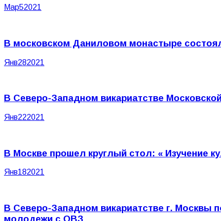
Мар
5
2021
В московском Даниловом монастыре состоял
Янв
28
2021
В Северо-Западном викариатстве Московской 
Янв
22
2021
В Москве прошел круглый стол: « Изучение 
Янв
18
2021
В Северо-Западном викариатстве г. Москвы 
молодежи с ОВЗ