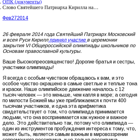
ОПК (документы)
Слово Святейшего Патриарха Кирилла на…
Фев
27
2014
26 февраля 2014 года Святейший Патриарх Московский
и всея Руси Кирилл
принял участие
в церемонии
закрытия VI Общероссийской олимпиады школьников по
Основам православной культуры.
Ваше Высокопреосвященство! Дорогие братья и сестры,
участники олимпиады!
Я всегда с особым чувством обращаюсь к вам, и это
особое чувство окрашено в самые светлые и теплые тона
и краски. Наше олимпийское движение началось с 12
тысяч человек — это меньше, чем капля в море; а сегодня
по милости Божией мы уже приближаемся к почти 400
тысячам участников, и одна эта арифметика
свидетельствует о том, что олимпиада принимается
людьми, что она воспринимается как нужное и важное
дело. Это действительно так, потому что олимпиада —
один из инструментов пробуждения интереса к тому, что,
может быть, является самым важным в мировоззрении
современного россиянина, и не только россиянина.