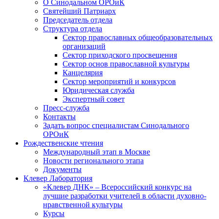
О Синодальном ОРОиК
Святейший Патриарх
Председатель отдела
Структура отдела
Сектор православных общеобразовательных
организаций
Сектор приходского просвещения
Сектор основ православной культуры
Канцелярия
Сектор мероприятий и конкурсов
Юридическая служба
Экспертный совет
Пресс-служба
Контакты
Задать вопрос специалистам Синодального
ОРОиК
Рождественские чтения
Международный этап в Москве
Новости регионального этапа
Документы
Клевер Лаборатория
«Клевер ДНК» – Всероссийский конкурс на
лучшие разработки учителей в области духовно-
нравственной культуры
Курсы