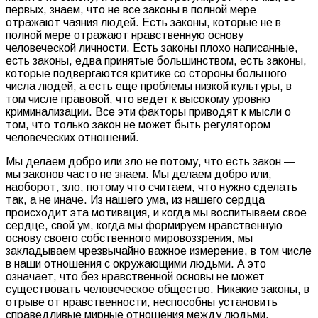
первых, знаем, что не все законы в полной мере
отражают чаяния людей. Есть законы, которые не в
полной мере отражают нравственную основу
человеческой личности. Есть законы плохо написанные,
есть законы, едва принятые большинством, есть законы,
которые подвергаются критике со стороны большого
числа людей, а есть еще проблемы низкой культуры, в
том числе правовой, что ведет к высокому уровню
криминализации. Все эти факторы приводят к мысли о
том, что только закон не может быть регулятором
человеческих отношений.
Мы делаем добро или зло не потому, что есть закон —
мы законов часто не знаем. Мы делаем добро или,
наоборот, зло, потому что считаем, что нужно сделать
так, а не иначе. Из нашего ума, из нашего сердца
происходит эта мотивация, и когда мы воспитываем свое
сердце, свой ум, когда мы формируем нравственную
основу своего собственного мировоззрения, мы
закладываем чрезвычайно важное измерение, в том числе
в наши отношения с окружающими людьми. А это
означает, что без нравственной основы не может
существовать человеческое общество. Никакие законы, в
отрыве от нравственности, неспособны установить
справедливые мирные отношения между людьми,