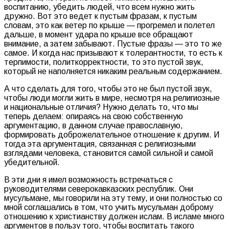
воспитанию, убедить людей, что всем нужно жить
дружно. Вот это ведет к пустым фразам, к пустым
словам, это как ветер по крыше — прогремел и полетел
дальше, в момент удара по крыше все обращают
внимание, а затем забывают. Пустые фразы — это то же
самое. И когда нас призывают к толерантности, то есть к
терпимости, политкорректности, то это пустой звук,
который не наполняется никаким реальным содержанием.
А что сделать для того, чтобы это не был пустой звук,
чтобы люди могли жить в мире, несмотря на религиозные
и национальные отличия? Нужно делать то, что мы
теперь делаем: опираясь на свою собственную
аргументацию, в данном случае православную,
формировать доброжелательное отношение к другим. И
тогда эта аргументация, связанная с религиозными
взглядами человека, становится самой сильной и самой
убедительной.
В эти дни я имел возможность встречаться с
руководителями северокавказских республик. Они
мусульмане, мы говорили на эту тему, и они полностью со
мной соглашались в том, что учить мусульман доброму
отношению к христианству должен ислам. В исламе много
аргументов в пользу того, чтобы воспитать такого