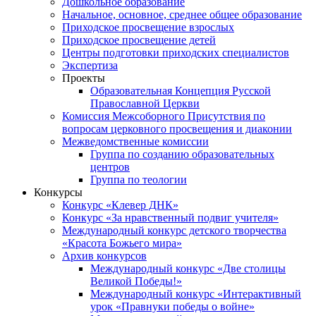
Дошкольное образование
Начальное, основное, среднее общее образование
Приходское просвещение взрослых
Приходское просвещение детей
Центры подготовки приходских специалистов
Экспертиза
Проекты
Образовательная Концепция Русской
Православной Церкви
Комиссия Межсоборного Присутствия по
вопросам церковного просвещения и диаконии
Межведомственные комиссии
Группа по созданию образовательных
центров
Группа по теологии
Конкурсы
Конкурс «Клевер ДНК»
Конкурс «За нравственный подвиг учителя»
Международный конкурс детского творчества
«Красота Божьего мира»
Архив конкурсов
Международный конкурс «Две столицы
Великой Победы!»
Международный конкурс «Интерактивный
урок «Правнуки победы о войне»