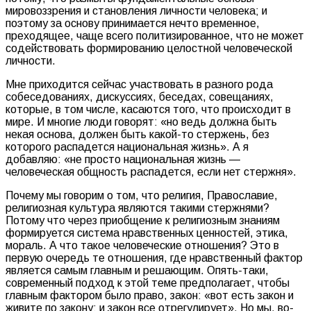
мировоззрения и становления личности человека; и
поэтому за основу принимается нечто временное,
преходящее, чаще всего политизированное, что не может
содействовать формированию целостной человеческой
личности.
Мне приходится сейчас участвовать в разного рода
собеседованиях, дискуссиях, беседах, совещаниях,
которые, в том числе, касаются того, что происходит в
мире. И многие люди говорят: «но ведь должна быть
некая основа, должен быть какой-то стержень, без
которого распадется национальная жизнь». А я
добавляю: «не просто национальная жизнь —
человеческая общность распадется, если нет стержня».
Почему мы говорим о том, что религия, Православие,
религиозная культура являются такими стержнями?
Потому что через приобщение к религиозным знаниям
формируется система нравственных ценностей, этика,
мораль. А что такое человеческие отношения? Это в
первую очередь те отношения, где нравственный фактор
является самым главным и решающим. Опять-таки,
современный подход к этой теме предполагает, чтобы
главным фактором было право, закон: «вот есть закон и
живите по закону; и закон все отрегулирует». Но мы, во-