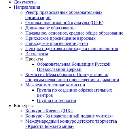
Документы
Направления
Реестр православных образовательных
организаций
Основы православной культуры (ОПК)
Дошкольное образование
Начальное, основное, среднее общее образование
Приходское просвещение взрослых
Приходское просвещение детей
Центры подготовки приходских специалистов
Экспертиза
Проекты
Образовательная Концепция Русской
Православной Церкви
Комиссия Межсоборного Присутствия по
вопросам церковного просвещения и диаконии
Межведомственные комиссии
Группа по созданию образовательных
центров
Группа по теологии
Конкурсы
Конкурс «Клевер ДНК»
Конкурс «За нравственный подвиг учителя»
Международный конкурс детского творчества
«Красота Божьего мира»