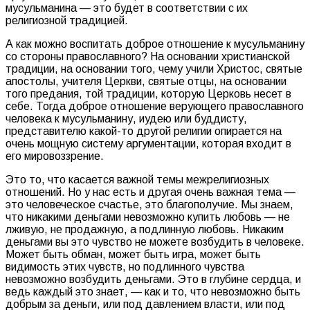
мусульманина — это будет в соответствии с их
религиозной традицией.
А как можно воспитать доброе отношение к мусульманину
со стороны православного? На основании христианской
традиции, на основании того, чему учили Христос, святые
апостолы, учителя Церкви, святые отцы, на основании
того предания, той традиции, которую Церковь несет в
себе. Тогда доброе отношение верующего православного
человека к мусульманину, иудею или буддисту,
представителю какой-то другой религии опирается на
очень мощную систему аргументации, которая входит в
его мировоззрение.
Это то, что касается важной темы межрелигиозных
отношений. Но у нас есть и другая очень важная тема —
это человеческое счастье, это благополучие. Мы знаем,
что никакими деньгами невозможно купить любовь — не
лживую, не продажную, а подлинную любовь. Никаким
деньгами вы это чувство не можете возбудить в человеке.
Может быть обман, может быть игра, может быть
видимость этих чувств, но подлинного чувства
невозможно возбудить деньгами. Это в глубине сердца, и
ведь каждый это знает, — как и то, что невозможно быть
добрым за деньги, или под давлением власти, или под