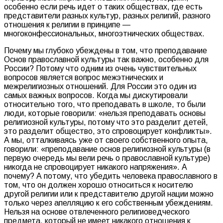
особенно если речь идет о таких обществах, где есть
представители разных культур, разных религий, разного
отношения к религии в принципе —
многоконфессиональных, многоэтнических обществах.
Почему мы глубоко убеждены в том, что преподавание
Основ православной культуры так важно, особенно для
России? Потому что одним из очень чувствительных
вопросов является вопрос межэтнических и
межрелигиозных отношений. Для России это один из
самых важных вопросов. Когда мы дискутировали
относительно того, что преподавать в школе, то были
люди, которые говорили: «нельзя преподавать основы
религиозной культуры, потому что это разделит детей,
это разделит общество, это спровоцирует конфликты».
А мы, отталкиваясь уже от своего собственного опыта,
говорили: «преподавание основ религиозной культуры (в
первую очередь мы вели речь о православной культуре)
никогда не спровоцирует никакого напряжения». А
почему? А потому, что убедить человека православного в
том, что он должен хорошо относиться к носителю
другой религии или к представителю другой нации можно
только через апелляцию к его собственным убеждениям.
Нельзя на основе отвлеченного религиоведческого
предмета, который не имеет никакого отношения к