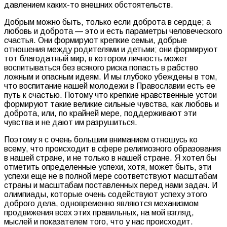
давлением каких-то внешних обстоятельств.
Добрым можно быть, только если доброта в сердце; а
любовь и доброта — это и есть параметры человеческого
счастья. Они формируют крепкие семьи, добрые
отношения между родителями и детьми; они формируют
тот благодатный мир, в котором личность может
воспитываться без всякого риска попасть в рабство
ложным и опасным идеям. И мы глубоко убеждены в том,
что воспитание нашей молодежи в Православии есть ее
путь к счастью. Потому что крепкие нравственные устои
формируют такие великие сильные чувства, как любовь и
доброта, или, по крайней мере, поддерживают эти
чувства и не дают им разрушиться.
Поэтому я с очень большим вниманием отношусь ко
всему, что происходит в сфере религиозного образования
в нашей стране, и не только в нашей стране. Я хотел бы
отметить определенные успехи, хотя, может быть, эти
успехи еще не в полной мере соответствуют масштабам
страны и масштабам поставленных перед нами задач. И
олимпиады, которые очень содействуют успеху этого
доброго дела, одновременно являются механизмом
продвижения всех этих правильных, на мой взгляд,
мыслей и показателем того, что у нас происходит.