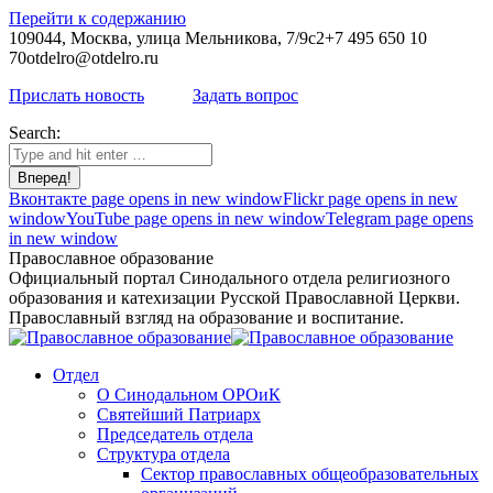
Перейти к содержанию
109044, Москва, улица Мельникова, 7/9с2
+7 495 650 10
70
otdelro@otdelro.ru
Прислать новость
Задать вопрос
Search:
Вконтакте page opens in new window
Flickr page opens in new
window
YouTube page opens in new window
Telegram page opens
in new window
Православное образование
Официальный портал Синодального отдела религиозного
образования и катехизации Русской Православной Церкви.
Православный взгляд на образование и воспитание.
Отдел
О Синодальном ОРОиК
Святейший Патриарх
Председатель отдела
Структура отдела
Сектор православных общеобразовательных