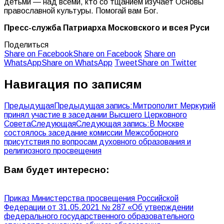
детьми — над всеми, кто со тщанием изучает Основы
православной культуры. Помогай вам Бог.
Пресс-служба Патриарха Московского и всея Руси
Поделиться
Share on Facebook
Share on Facebook
Share on
WhatsApp
Share on WhatsApp
Tweet
Share on Twitter
Навигация по записям
Предыдущая
Предыдущая запись:
Митрополит Меркурий
принял участие в заседании Высшего Церковного
Совета
Следующая
Следующая запись:
В Москве
состоялось заседание комиссии Межсоборного
присутствия по вопросам духовного образования и
религиозного просвещения
Вам будет интересно:
Приказ Министерства просвещения Российской
Федерации от 31.05.2021 № 287 «Об утверждении
федерального государственного образовательного