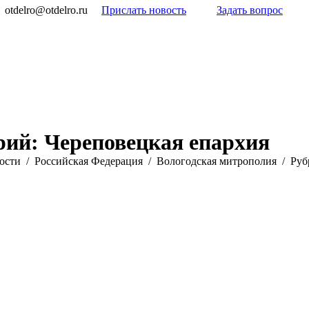
otdelro@otdelro.ru
Прислать новость
Задать вопрос
рий:
Череповецкая епархия
ости
Российская Федерация
Вологодская митрополия
Руб