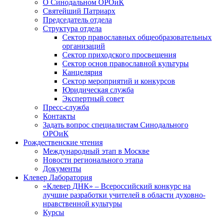
О Синодальном ОРОиК
Святейший Патриарх
Председатель отдела
Структура отдела
Сектор православных общеобразовательных
организаций
Сектор приходского просвещения
Сектор основ православной культуры
Канцелярия
Сектор мероприятий и конкурсов
Юридическая служба
Экспертный совет
Пресс-служба
Контакты
Задать вопрос специалистам Синодального
ОРОиК
Рождественские чтения
Международный этап в Москве
Новости регионального этапа
Документы
Клевер Лаборатория
«Клевер ДНК» – Всероссийский конкурс на
лучшие разработки учителей в области духовно-
нравственной культуры
Курсы