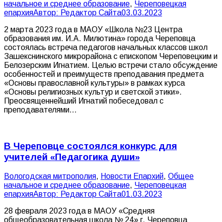
начальное и среднее образование
,
Череповецкая
епархия
Автор:
Редактор Сайта
03.03.2023
2 марта 2023 года в МАОУ «Школа №23 Центра
образования им. И.А. Милютина» города Череповца
состоялась встреча педагогов начальных классов школ
Зашекснинского микрорайона с епископом Череповецким и
Белозерским Игнатием. Целью встречи стало обсуждение
особенностей и преимуществ преподавания предмета
«Основы православной культуры» в рамках курса
«Основы религиозных культур и светской этики».
Преосвященнейший Игнатий побеседовал с
преподавателями…
В Череповце состоялся конкурс для
учителей «Педагогика души»
Вологодская митрополия
,
Новости Епархий
,
Общее
начальное и среднее образование
,
Череповецкая
епархия
Автор:
Редактор Сайта
01.03.2023
28 февраля 2023 года в МАОУ «Средняя
общеобразовательная школа № 24» г. Череповца