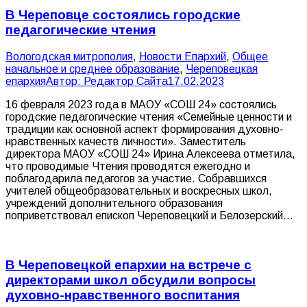
В Череповце состоялись городские
педагогические чтения
Вологодская митрополия
,
Новости Епархий
,
Общее
начальное и среднее образование
,
Череповецкая
епархия
Автор:
Редактор Сайта
17.02.2023
16 февраля 2023 года в МАОУ «СОШ 24» состоялись
городские педагогические чтения «Семейные ценности и
традиции как основной аспект формирования духовно-
нравственных качеств личности». Заместитель
директора МАОУ «СОШ 24» Ирина Алексеева отметила,
что проводимые Чтения проводятся ежегодно и
поблагодарила педагогов за участие. Собравшихся
учителей общеобразовательных и воскресных школ,
учреждений дополнительного образования
поприветствовал епископ Череповецкий и Белозерский…
В Череповецкой епархии на встрече с
директорами школ обсудили вопросы
духовно-нравственного воспитания