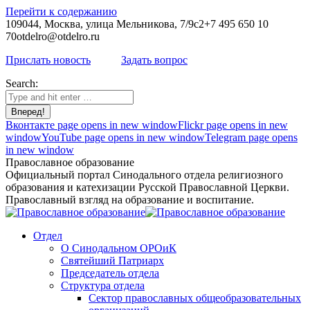
Перейти к содержанию
109044, Москва, улица Мельникова, 7/9с2
+7 495 650 10
70
otdelro@otdelro.ru
Прислать новость
Задать вопрос
Search:
Вконтакте page opens in new window
Flickr page opens in new
window
YouTube page opens in new window
Telegram page opens
in new window
Православное образование
Официальный портал Синодального отдела религиозного
образования и катехизации Русской Православной Церкви.
Православный взгляд на образование и воспитание.
Отдел
О Синодальном ОРОиК
Святейший Патриарх
Председатель отдела
Структура отдела
Сектор православных общеобразовательных