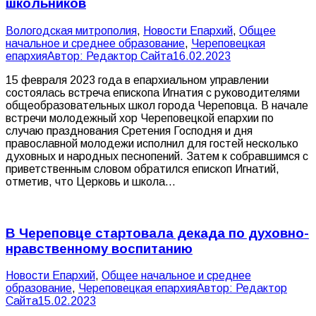
школьников
Вологодская митрополия
,
Новости Епархий
,
Общее
начальное и среднее образование
,
Череповецкая
епархия
Автор:
Редактор Сайта
16.02.2023
15 февраля 2023 года в епархиальном управлении
состоялась встреча епископа Игнатия с руководителями
общеобразовательных школ города Череповца. В начале
встречи молодежный хор Череповецкой епархии по
случаю празднования Сретения Господня и дня
православной молодежи исполнил для гостей несколько
духовных и народных песнопений. Затем к собравшимся с
приветственным словом обратился епископ Игнатий,
отметив, что Церковь и школа…
В Череповце стартовала декада по духовно-
нравственному воспитанию
Новости Епархий
,
Общее начальное и среднее
образование
,
Череповецкая епархия
Автор:
Редактор
Сайта
15.02.2023