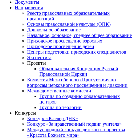
Документы
Направления
Реестр православных образовательных
организаций
Основы православной культуры (ОПК)
Дошкольное образование
Начальное, основное, среднее общее образование
Приходское просвещение взрослых
Приходское просвещение детей
Центры подготовки приходских специалистов
Экспертиза
Проекты
Образовательная Концепция Русской
Православной Церкви
Комиссия Межсоборного Присутствия по
вопросам церковного просвещения и диаконии
Межведомственные комиссии
Группа по созданию образовательных
центров
Группа по теологии
Конкурсы
Конкурс «Клевер ДНК»
Конкурс «За нравственный подвиг учителя»
Международный конкурс детского творчества
«Красота Божьего мира»