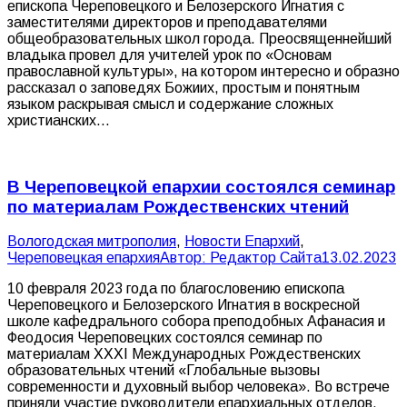
епископа Череповецкого и Белозерского Игнатия с
заместителями директоров и преподавателями
общеобразовательных школ города. Преосвященнейший
владыка провел для учителей урок по «Основам
православной культуры», на котором интересно и образно
рассказал о заповедях Божиих, простым и понятным
языком раскрывая смысл и содержание сложных
христианских…
В Череповецкой епархии состоялся семинар
по материалам Рождественских чтений
Вологодская митрополия
,
Новости Епархий
,
Череповецкая епархия
Автор:
Редактор Сайта
13.02.2023
10 февраля 2023 года по благословению епископа
Череповецкого и Белозерского Игнатия в воскресной
школе кафедрального собора преподобных Афанасия и
Феодосия Череповецких состоялся семинар по
материалам XXXI Международных Рождественских
образовательных чтений «Глобальные вызовы
современности и духовный выбор человека». Во встрече
приняли участие руководители епархиальных отделов,