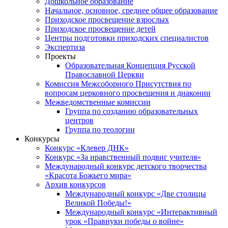
Дошкольное образование
Начальное, основное, среднее общее образование
Приходское просвещение взрослых
Приходское просвещение детей
Центры подготовки приходских специалистов
Экспертиза
Проекты
Образовательная Концепция Русской
Православной Церкви
Комиссия Межсоборного Присутствия по
вопросам церковного просвещения и диаконии
Межведомственные комиссии
Группа по созданию образовательных
центров
Группа по теологии
Конкурсы
Конкурс «Клевер ДНК»
Конкурс «За нравственный подвиг учителя»
Международный конкурс детского творчества
«Красота Божьего мира»
Архив конкурсов
Международный конкурс «Две столицы
Великой Победы!»
Международный конкурс «Интерактивный
урок «Правнуки победы о войне»