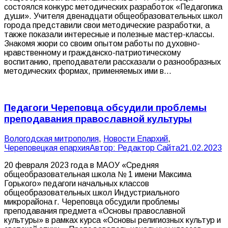
состоялся конкурс методических разработок «Педагогика
души». Учителя двенадцати общеобразовательных школ
города представили свои методические разработки, а
также показали интересные и полезные мастер-классы.
Знакомя жюри со своим опытом работы по духовно-
нравственному и гражданско-патриотическому
воспитанию, преподаватели рассказали о разнообразных
методических формах, применяемых ими в…
Педагоги Череповца обсудили проблемы
преподавания православной культуры
Вологодская митрополия
,
Новости Епархий
,
Череповецкая епархия
Автор:
Редактор Сайта
21.02.2023
20 февраля 2023 года в МАОУ «Средняя
общеобразовательная школа № 1 имени Максима
Горького» педагоги начальных классов
общеобразовательных школ Индустриального
микрорайона г. Череповца обсудили проблемы
преподавания предмета «Основы православной
культуры» в рамках курса «Основы религиозных культур и