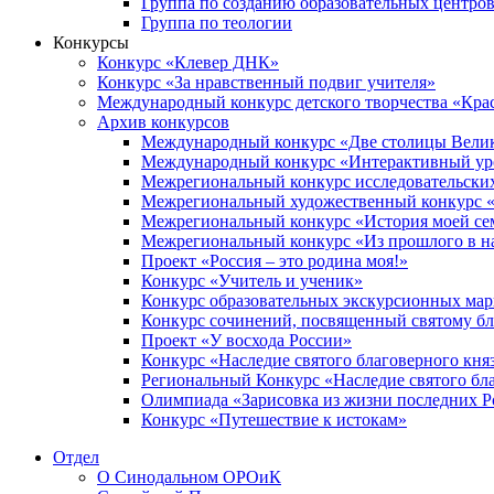
Группа по созданию образовательных центро
Группа по теологии
Конкурсы
Конкурс «Клевер ДНК»
Конкурс «За нравственный подвиг учителя»
Международный конкурс детского творчества «Кра
Архив конкурсов
Международный конкурс «Две столицы Вели
Международный конкурс «Интерактивный уро
Межрегиональный конкурс исследовательских
Межрегиональный художественный конкурс «
Межрегиональный конкурс «История моей сем
Межрегиональный конкурс «Из прошлого в н
Проект «Россия – это родина моя!»
Конкурс «Учитель и ученик»
Конкурс образовательных экскурсионных ма
Конкурс сочинений, посвященный святому б
Проект «У восхода России»
Конкурс «Наследие святого благоверного кня
Региональный Конкурс «Наследие святого бла
Олимпиада «Зарисовка из жизни последних 
Конкурс «Путешествие к истокам»
Отдел
О Синодальном ОРОиК