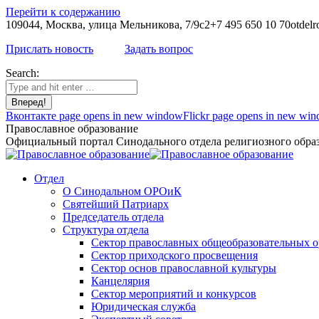
Перейти к содержанию
109044, Москва, улица Мельникова, 7/9с2
+7 495 650 10 70
otdelr
Прислать новость
Задать вопрос
Search:
Вконтакте page opens in new window
Flickr page opens in new wi
Православное образование
Официальный портал Синодального отдела религиозного образ
Отдел
О Синодальном ОРОиК
Святейший Патриарх
Председатель отдела
Структура отдела
Сектор православных общеобразовательных 
Сектор приходского просвещения
Сектор основ православной культуры
Канцелярия
Сектор мероприятий и конкурсов
Юридическая служба