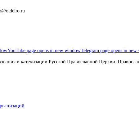
o@otdelro.ru
ndow
YouTube page opens in new window
Telegram page opens in new
ования и катехизации Русской Православной Церкви. Православ
организаций