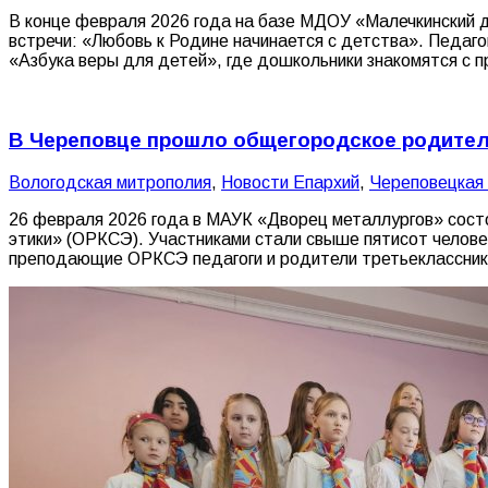
В конце февраля 2026 года на базе МДОУ «Малечкинский д
встречи: «Любовь к Родине начинается с детства». Педаг
«Азбука веры для детей», где дошкольники знакомятся с
В Череповце прошло общегородское родител
Вологодская митрополия
,
Новости Епархий
,
Череповецкая
26 февраля 2026 года в МАУК «Дворец металлургов» состо
этики» (ОРКСЭ). Участниками стали свыше пятисот челове
преподающие ОРКСЭ педагоги и родители третьекласснико