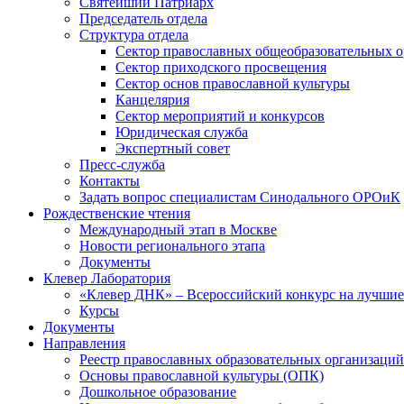
Святейший Патриарх
Председатель отдела
Структура отдела
Сектор православных общеобразовательных 
Сектор приходского просвещения
Сектор основ православной культуры
Канцелярия
Сектор мероприятий и конкурсов
Юридическая служба
Экспертный совет
Пресс-служба
Контакты
Задать вопрос специалистам Синодального ОРОиК
Рождественские чтения
Международный этап в Москве
Новости регионального этапа
Документы
Клевер Лаборатория
«Клевер ДНК» – Всероссийский конкурс на лучшие 
Курсы
Документы
Направления
Реестр православных образовательных организаций
Основы православной культуры (ОПК)
Дошкольное образование