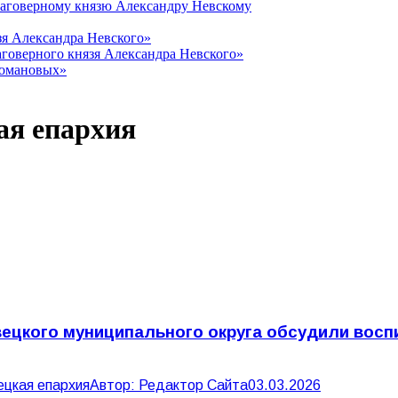
лаговерному князю Александру Невскому
зя Александра Невского»
говерного князя Александра Невского»
Романовых»
ая епархия
цкого муниципального округа обсудили восп
ецкая епархия
Автор:
Редактор Сайта
03.03.2026