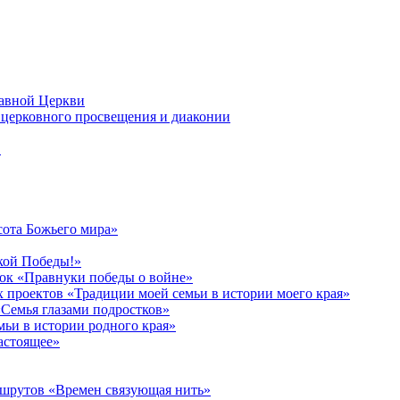
лавной Церкви
церковного просвещения и диаконии
в
сота Божьего мира»
кой Победы!»
к «Правнуки победы о войне»
 проектов «Традиции моей семьи в истории моего края»
Семья глазами подростков»
ьи в истории родного края»
астоящее»
ршрутов «Времен связующая нить»