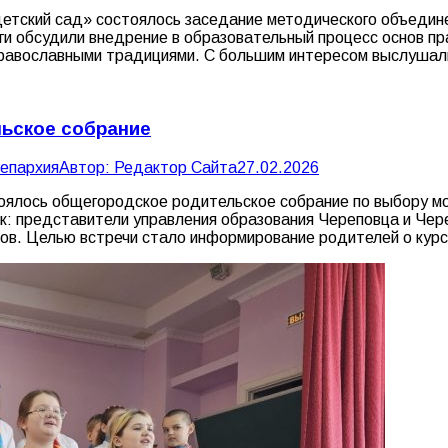
етский сад» состоялось заседание методического объедине
оги обсудили внедрение в образовательный процесс основ п
 православными традициями. С большим интересом выслуша
ьское собрание
 епархия
Автор:
Редактор Сайта
27.02.2026
ялось общегородское родительское собрание по выбору мод
к: представители управления образования Череповца и Чере
в. Целью встречи стало информирование родителей о курс