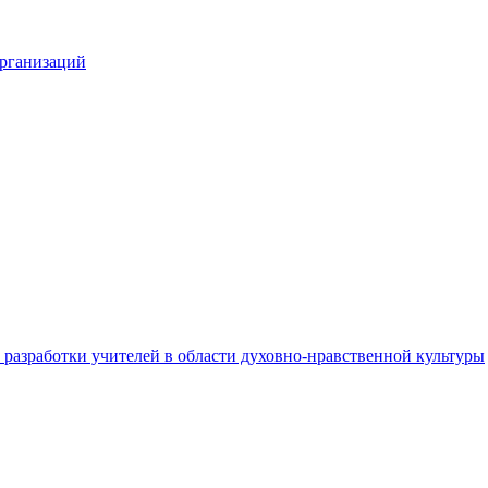
организаций
разработки учителей в области духовно-нравственной культуры