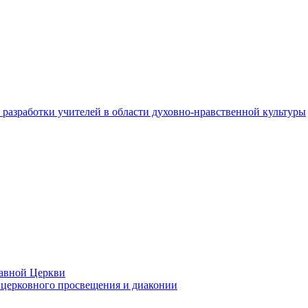
разработки учителей в области духовно-нравственной культуры
лавной Церкви
церковного просвещения и диаконии