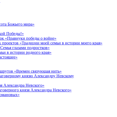
в
сота Божьего мира»
кой Победы!»
к «Правнуки победы о войне»
 проектов «Традиции моей семьи в истории моего края»
Семья глазами подростков»
ьи в истории родного края»
астоящее»
ршрутов «Времен связующая нить»
лаговерному князю Александру Невскому
зя Александра Невского»
говерного князя Александра Невского»
Романовых»