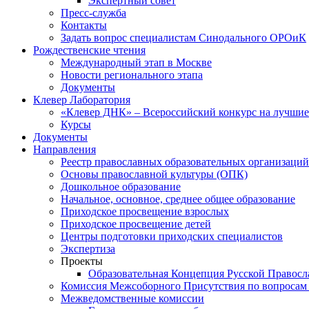
Экспертный совет
Пресс-служба
Контакты
Задать вопрос специалистам Синодального ОРОиК
Рождественские чтения
Международный этап в Москве
Новости регионального этапа
Документы
Клевер Лаборатория
«Клевер ДНК» – Всероссийский конкурс на лучшие 
Курсы
Документы
Направления
Реестр православных образовательных организаций
Основы православной культуры (ОПК)
Дошкольное образование
Начальное, основное, среднее общее образование
Приходское просвещение взрослых
Приходское просвещение детей
Центры подготовки приходских специалистов
Экспертиза
Проекты
Образовательная Концепция Русской Правос
Комиссия Межсоборного Присутствия по вопросам 
Межведомственные комиссии