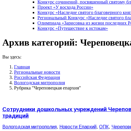
Конкурс сочинений, посвященный святому б
Проект «У восхода России»
Конкурс «Наследие святого благоверного кня
Региональный Конкурс «Наследие святого бла
Олимпиада «Зарисовка из жизни последних 
Конкурс «Путешествие к истокам»
Архив категорий:
Череповецк
Вы здесь:
Главная
Pегиональные новости
Российская Федерация
Вологодская митрополия
Рубрика "Череповецкая епархия"
Сотрудники дошкольных учреждений Черепове
традиций
Вологодская митрополия
,
Новости Епархий
,
ОПК
,
Черепов