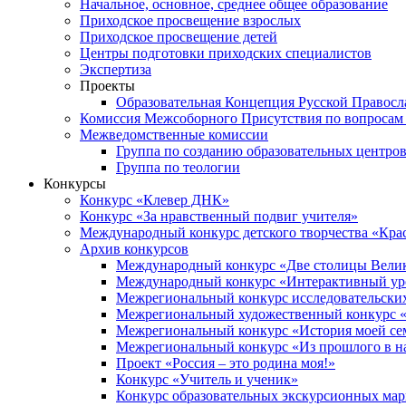
Начальное, основное, среднее общее образование
Приходское просвещение взрослых
Приходское просвещение детей
Центры подготовки приходских специалистов
Экспертиза
Проекты
Образовательная Концепция Русской Правос
Комиссия Межсоборного Присутствия по вопросам 
Межведомственные комиссии
Группа по созданию образовательных центро
Группа по теологии
Конкурсы
Конкурс «Клевер ДНК»
Конкурс «За нравственный подвиг учителя»
Международный конкурс детского творчества «Кра
Архив конкурсов
Международный конкурс «Две столицы Вели
Международный конкурс «Интерактивный уро
Межрегиональный конкурс исследовательских
Межрегиональный художественный конкурс «
Межрегиональный конкурс «История моей сем
Межрегиональный конкурс «Из прошлого в н
Проект «Россия – это родина моя!»
Конкурс «Учитель и ученик»
Конкурс образовательных экскурсионных ма