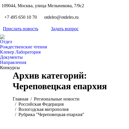
S
109044, Москва, улица Мельникова, 7/9с2
Вкон
page
Flickr
+7 495 650 10 70
otdelro@otdelro.ru
opens
page
YouT
in
opens
Прислать новость
Задать вопрос
page
new
Teleg
in
opens
wind
page
new
Отдел
in
opens
Рождественские чтения
wind
new
Клевер Лаборатория
in
wind
Документы
new
Направления
wind
Конкурсы
Архив категорий:
Череповецкая епархия
Вы здесь:
Главная
Pегиональные новости
Российская Федерация
Вологодская митрополия
Рубрика "Череповецкая епархия"