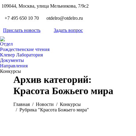
S
109044, Москва, улица Мельникова, 7/9с2
Вкон
page
Flickr
+7 495 650 10 70
otdelro@otdelro.ru
opens
page
YouT
in
opens
Прислать новость
Задать вопрос
page
new
Teleg
in
opens
wind
page
new
Отдел
in
opens
Рождественские чтения
wind
new
Клевер Лаборатория
in
wind
Документы
new
Направления
wind
Конкурсы
Архив категорий:
Красота Божьего мира
Вы здесь:
Главная
Новости
Конкурсы
Рубрика "Красота Божьего мира"