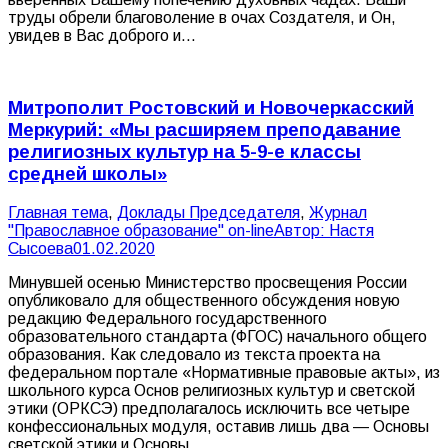
труды обрели благоволение в очах Создателя, и Он,
увидев в Вас доброго и…
Митрополит Ростовский и Новочеркасский
Меркурий: «Мы расширяем преподавание
религиозных культур на 5-9-е классы
средней школы»
Главная тема
,
Доклады Председателя
,
Журнал
"Православное образование" on-line
Автор:
Настя
Сысоева
01.02.2020
Минувшей осенью Министерство просвещения России
опубликовало для общественного обсуждения новую
редакцию Федерального государственного
образовательного стандарта (ФГОС) начального общего
образования. Как следовало из текста проекта на
федеральном портале «Нормативные правовые акты», из
школьного курса Основ религиозных культур и светской
этики (ОРКСЭ) предполагалось исключить все четыре
конфессиональных модуля, оставив лишь два — Основы
светской этики и Основы…