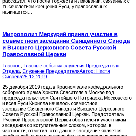
рассказал, что после торжеств и ликований, связанных с
тысячелетием крещения Руси, у православных
начинается…
Митрополит Меркурий принял участие в
совместном заседании Священного Синода
и Высшего Церковного Совета Русской
Православной Церкви
Главное
,
Главные события служения Председателя
Отдела
,
Служение Председателя
Автор:
Настя
Сысоева
25.12.2019
25 декабря 2019 года в Красном зале кафедрального
соборного Храма Христа Спасителя в Москве под
председательством Святейшего Патриарха Московского
и всея Руси Кирилла началось совместное
заседание Священного Синода и Высшего Церковного
Совета Русской Православной Церкви. Предстоятель
Русской Православной Церкви обратился к участникам
заседания со вступительным словом, котором, в
частности, отметил, что данное заседание является