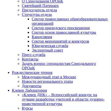
О Синодальном ОРОиК
Святейший Патриарх
Председатель отдела
Структура отдела
Сектор православных общеобразовательных
организаций
Сектор приходского просвещения
Сектор основ православной культуры
Канцелярия
Сектор мероприятий и конкурсов
Юридическая служба
Экспертный совет
Пресс-служба
Контакты
Задать вопрос специалистам Синодального
ОРОиК
Рождественские чтения
Международный этап в Москве
Новости регионального этапа
Документы
Клевер Лаборатория
«Клевер ДНК» – Всероссийский конкурс на
лучшие разработки учителей в области духовно-
нравственной культуры
Курсы