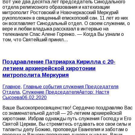
Вот уже два десятка лет председатель Синодального
отдела религиозного образования и катехизации
митрополит Ростовский и Новочеркасский Меркурий
рукоположен в священный епископский сан. 11 лет из них
он возглавляет Синодальный отдел. О своем служении, о
вере и любви владыка рассказал в интервью на
телеканале Спас Алене Горенко. — Когда Вы узнали о
том, что Святейший принял…
Поздравление Патриарха Кирилла с 20-
летием архиерейской хиротонии
митрополита Меркурия
Главное
,
Главные события служения Председателя
Отдела
,
Служение Председателя
Автор:
Настя
Сысоева
06.02.2020
Ваше Высокопреосвященство! Сердечно поздравляю Вас
со знаменательной датой — 20-летием архиерейской
хиротонии. Избрав однажды путь служения Господу и Его
Святой Церкви, Вы стремитесь отдавать все свои силы и
таланты делу Божию, проповеди Евангелия и заботам о
вверенных Вашему попечению духовных чадах. Ваши