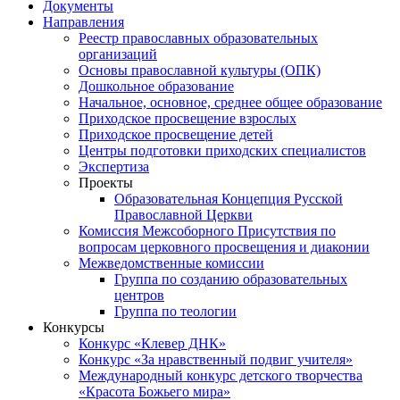
Документы
Направления
Реестр православных образовательных
организаций
Основы православной культуры (ОПК)
Дошкольное образование
Начальное, основное, среднее общее образование
Приходское просвещение взрослых
Приходское просвещение детей
Центры подготовки приходских специалистов
Экспертиза
Проекты
Образовательная Концепция Русской
Православной Церкви
Комиссия Межсоборного Присутствия по
вопросам церковного просвещения и диаконии
Межведомственные комиссии
Группа по созданию образовательных
центров
Группа по теологии
Конкурсы
Конкурс «Клевер ДНК»
Конкурс «За нравственный подвиг учителя»
Международный конкурс детского творчества
«Красота Божьего мира»