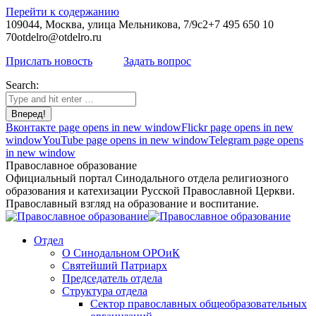
Перейти к содержанию
109044, Москва, улица Мельникова, 7/9с2
+7 495 650 10
70
otdelro@otdelro.ru
Прислать новость
Задать вопрос
Search:
Вконтакте page opens in new window
Flickr page opens in new
window
YouTube page opens in new window
Telegram page opens
in new window
Православное образование
Официальный портал Синодального отдела религиозного
образования и катехизации Русской Православной Церкви.
Православный взгляд на образование и воспитание.
Отдел
О Синодальном ОРОиК
Святейший Патриарх
Председатель отдела
Структура отдела
Сектор православных общеобразовательных