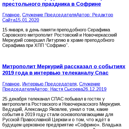
престольного праздника в Софрине
Главное
,
Служение Председателя
Автор:
Редактор
Сайта
15.01.2020
15 января, в день памяти преподобного Серафима
Саровского митрополит Ростовский и Новочеркасский
Меркурий совершил Литургию в храме преподобного
Серафима при ХПП “Софрино”.
Митрополит Меркурий рассказал о событиях
2019 года в интервью телеканалу Спас
Главное
,
Интервью Председателя
,
Служение
Председателя
Автор:
Настя Сысоева
26.12.2019
25 декабря телеканал СПАС побывал в гостях у
митрополита Ростовского и Новочеркасского Меркурия.
Ведущий, Александр Яковлев, узнал о том, какие
события в 2019 году стали основополагающими для
Русской Православной Церкви и о том, что ждёт в
будущем церковное предприятие «Софрино». Владыка