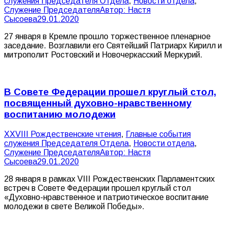
служения Председателя Отдела
,
Новости отдела
,
Служение Председателя
Автор:
Настя
Сысоева
29.01.2020
27 января в Кремле прошло торжественное пленарное
заседание. Возглавили его Святейший Патриарх Кирилл и
митрополит Ростовский и Новочеркасский Меркурий.
В Совете Федерации прошел круглый стол,
посвященный духовно-нравственному
воспитанию молодежи
XXVIII Рождественские чтения
,
Главные события
служения Председателя Отдела
,
Новости отдела
,
Служение Председателя
Автор:
Настя
Сысоева
29.01.2020
28 января в рамках VIII Рождественских Парламентских
встреч в Совете Федерации прошел круглый стол
«Духовно-нравственное и патриотическое воспитание
молодежи в свете Великой Победы».