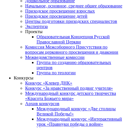
Дошкольное образование
Начальное, основное, среднее общее образование
Приходское просвещение взрослых
Приходское просвещение детей
Центры подготовки приходских специалистов
Экспертиза
Проекты
Образовательная Концепция Русской
Православной Церкви
Комиссия Межсоборного Присутствия по
вопросам церковного просвещения и диаконии
Межведомственные комиссии
Группа по созданию образовательных
центров
Группа по теологии
Конкурсы
Конкурс «Клевер ДНК»
Конкурс «За нравственный подвиг учителя»
Международный конкурс детского творчества
«Красота Божьего мира»
Архив конкурсов
Международный конкурс «Две столицы
Великой Победы!»
Международный конкурс «Интерактивный
урок «Правнуки победы о войне»