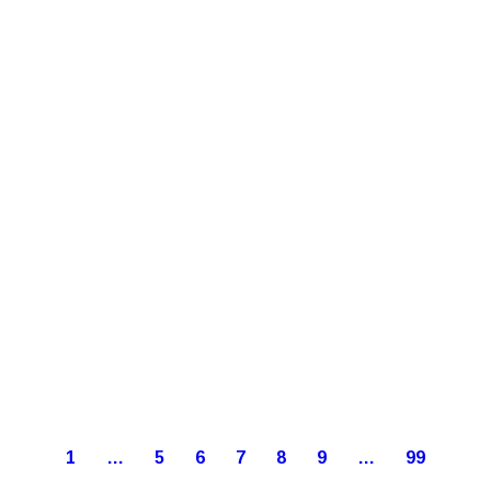
1
…
5
6
7
8
9
…
99