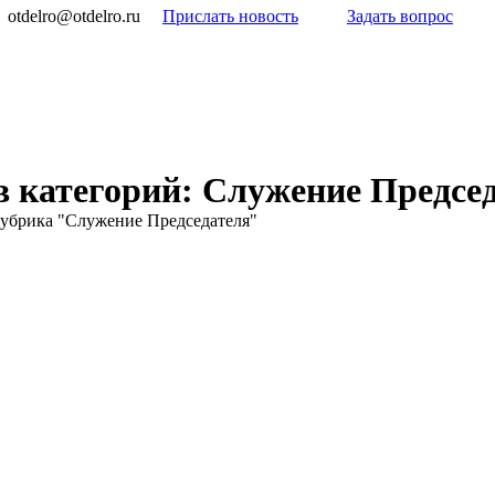
otdelro@otdelro.ru
Прислать новость
Задать вопрос
 категорий:
Служение Предсе
убрика "Служение Председателя"