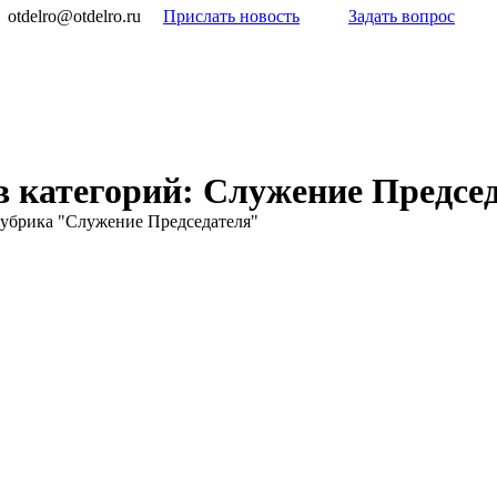
otdelro@otdelro.ru
Прислать новость
Задать вопрос
 категорий:
Служение Предсе
убрика "Служение Председателя"