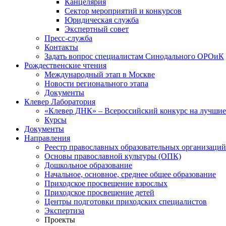
Канцелярия
Сектор мероприятий и конкурсов
Юридическая служба
Экспертный совет
Пресс-служба
Контакты
Задать вопрос специалистам Синодального ОРОиК
Рождественские чтения
Международный этап в Москве
Новости регионального этапа
Документы
Клевер Лаборатория
«Клевер ДНК» – Всероссийский конкурс на лучшие 
Курсы
Документы
Направления
Реестр православных образовательных организаций
Основы православной культуры (ОПК)
Дошкольное образование
Начальное, основное, среднее общее образование
Приходское просвещение взрослых
Приходское просвещение детей
Центры подготовки приходских специалистов
Экспертиза
Проекты