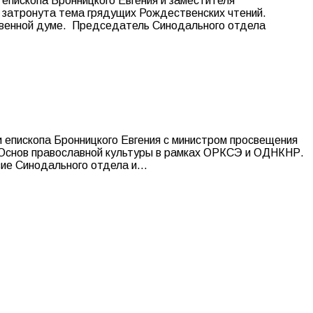
епископа Бронницкого Евгения и заместителя
затронута тема грядущих Рождественских чтений.
ственной думе. Председатель Синодального отдела
 епископа Бронницкого Евгения с министром просвещения
 Основ православной культуры в рамках ОРКСЭ и ОДНКНР.
вие Синодального отдела и…