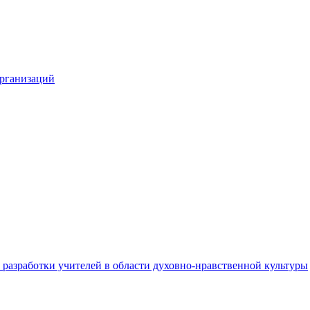
организаций
разработки учителей в области духовно-нравственной культуры