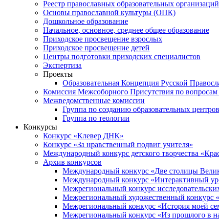
Реестр православных образовательных организаций
Основы православной культуры (ОПК)
Дошкольное образование
Начальное, основное, среднее общее образование
Приходское просвещение взрослых
Приходское просвещение детей
Центры подготовки приходских специалистов
Экспертиза
Проекты
Образовательная Концепция Русской Правос
Комиссия Межсоборного Присутствия по вопросам 
Межведомственные комиссии
Группа по созданию образовательных центро
Группа по теологии
Конкурсы
Конкурс «Клевер ДНК»
Конкурс «За нравственный подвиг учителя»
Международный конкурс детского творчества «Кра
Архив конкурсов
Международный конкурс «Две столицы Вели
Международный конкурс «Интерактивный уро
Межрегиональный конкурс исследовательских
Межрегиональный художественный конкурс «
Межрегиональный конкурс «История моей сем
Межрегиональный конкурс «Из прошлого в н