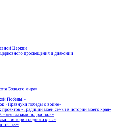
лавной Церкви
церковного просвещения и диаконии
в
сота Божьего мира»
кой Победы!»
к «Правнуки победы о войне»
 проектов «Традиции моей семьи в истории моего края»
Семья глазами подростков»
ьи в истории родного края»
астоящее»