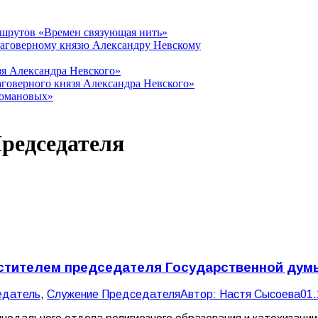
ршрутов «Времен связующая нить»
лаговерному князю Александру Невскому
зя Александра Невского»
говерного князя Александра Невского»
Романовых»
редседателя
местителем председателя Государственной ду
едатель
,
Служение Председателя
Автор:
Настя Сысоева
01.