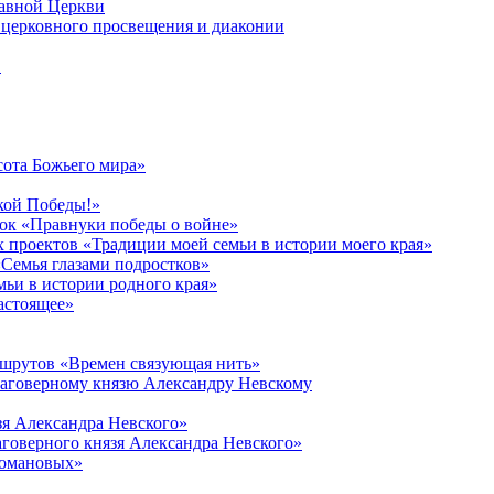
лавной Церкви
церковного просвещения и диаконии
в
сота Божьего мира»
кой Победы!»
к «Правнуки победы о войне»
 проектов «Традиции моей семьи в истории моего края»
Семья глазами подростков»
ьи в истории родного края»
астоящее»
ршрутов «Времен связующая нить»
лаговерному князю Александру Невскому
зя Александра Невского»
говерного князя Александра Невского»
Романовых»