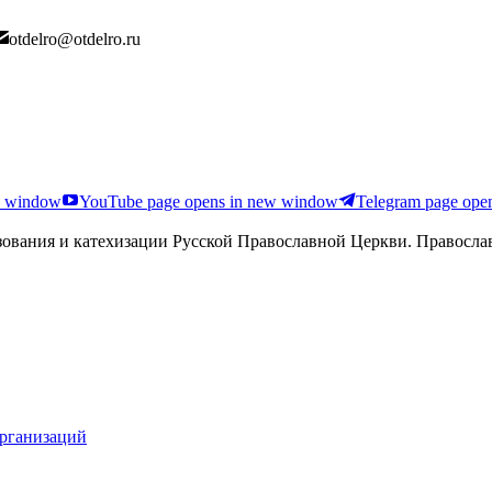
otdelro@otdelro.ru
ew window
YouTube page opens in new window
Telegram page ope
ования и катехизации Русской Православной Церкви. Православ
организаций