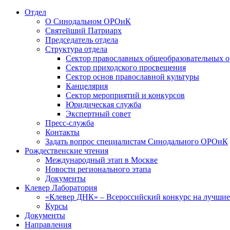
Отдел
О Синодальном ОРОиК
Святейший Патриарх
Председатель отдела
Структура отдела
Сектор православных общеобразовательных 
Сектор приходского просвещения
Сектор основ православной культуры
Канцелярия
Сектор мероприятий и конкурсов
Юридическая служба
Экспертный совет
Пресс-служба
Контакты
Задать вопрос специалистам Синодального ОРОиК
Рождественские чтения
Международный этап в Москве
Новости регионального этапа
Документы
Клевер Лаборатория
«Клевер ДНК» – Всероссийский конкурс на лучшие 
Курсы
Документы
Направления