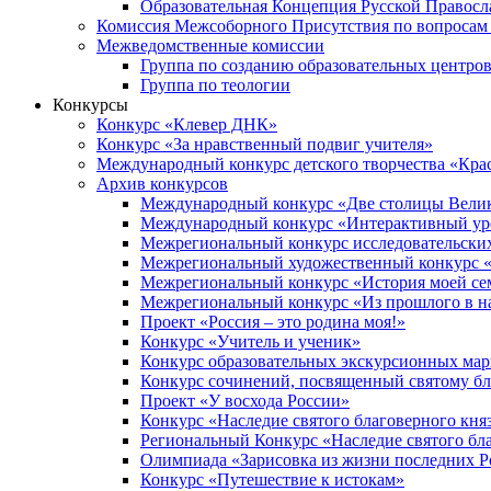
Образовательная Концепция Русской Правос
Комиссия Межсоборного Присутствия по вопросам 
Межведомственные комиссии
Группа по созданию образовательных центро
Группа по теологии
Конкурсы
Конкурс «Клевер ДНК»
Конкурс «За нравственный подвиг учителя»
Международный конкурс детского творчества «Кра
Архив конкурсов
Международный конкурс «Две столицы Вели
Международный конкурс «Интерактивный уро
Межрегиональный конкурс исследовательских
Межрегиональный художественный конкурс «
Межрегиональный конкурс «История моей сем
Межрегиональный конкурс «Из прошлого в н
Проект «Россия – это родина моя!»
Конкурс «Учитель и ученик»
Конкурс образовательных экскурсионных ма
Конкурс сочинений, посвященный святому б
Проект «У восхода России»
Конкурс «Наследие святого благоверного кня
Региональный Конкурс «Наследие святого бла
Олимпиада «Зарисовка из жизни последних 
Конкурс «Путешествие к истокам»