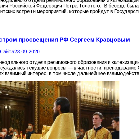
одального отдела религиозного образования и катехизации 
ия Российской Федерации Петра Толстого. В беседе была 
нтских встреч и мероприятий, которые пройдут в Государ
нистром просвещения РФ Сергеем Кравцовым
 Сайта
23.09.2020
нодального отдела религиозного образования и катехизации
бсуждались текущие вопросы — в частности, преподавание
их взаимный интерес, в том числе дальнейшее взаимодейст