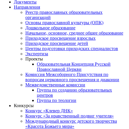
Документы
Направления
Реестр православных образовательных
организаций
Основы православной культуры (ОПК)
Дошкольное образование
Начальное, основное, среднее общее образование
Приходское просвещение взрослых
Приходское просвещение детей
Центры подготовки приходских специалистов
Экспертиза
Проекты
Образовательная Концепция Русской
Православной Церкви
Комиссия Межсоборного Присутствия по
вопросам церковного просвещения и диаконии
Межведомственные комиссии
Группа по созданию образовательных
центров
Группа по теологии
Конкурсы
Конкурс «Клевер ДНК»
Конкурс «За нравственный подвиг учителя»
Международный конкурс детского творчества
«Красота Божьего мира»