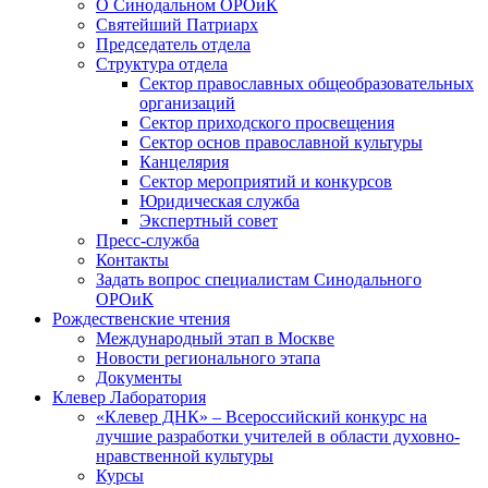
О Синодальном ОРОиК
Святейший Патриарх
Председатель отдела
Структура отдела
Сектор православных общеобразовательных
организаций
Сектор приходского просвещения
Сектор основ православной культуры
Канцелярия
Сектор мероприятий и конкурсов
Юридическая служба
Экспертный совет
Пресс-служба
Контакты
Задать вопрос специалистам Синодального
ОРОиК
Рождественские чтения
Международный этап в Москве
Новости регионального этапа
Документы
Клевер Лаборатория
«Клевер ДНК» – Всероссийский конкурс на
лучшие разработки учителей в области духовно-
нравственной культуры
Курсы