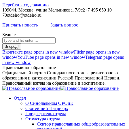
Перейти к содержанию
109044, Москва, улица Мельникова, 7/9с2
+7 495 650 10
70
otdelro@otdelro.ru
Прислать новость
Задать вопрос
Search:
Вконтакте page opens in new window
Flickr page opens in new
window
YouTube page opens in new window
Telegram page opens
in new window
Православное образование
Официальный портал Синодального отдела религиозного
образования и катехизации Русской Православной Церкви.
Православный взгляд на образование и воспитание.
Отдел
О Синодальном ОРОиК
Святейший Патриарх
Председатель отдела
Структура отдела
Сектор православных общеобразовательных