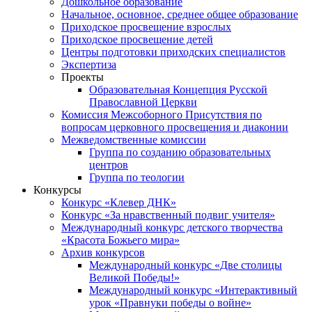
Дошкольное образование
Начальное, основное, среднее общее образование
Приходское просвещение взрослых
Приходское просвещение детей
Центры подготовки приходских специалистов
Экспертиза
Проекты
Образовательная Концепция Русской
Православной Церкви
Комиссия Межсоборного Присутствия по
вопросам церковного просвещения и диаконии
Межведомственные комиссии
Группа по созданию образовательных
центров
Группа по теологии
Конкурсы
Конкурс «Клевер ДНК»
Конкурс «За нравственный подвиг учителя»
Международный конкурс детского творчества
«Красота Божьего мира»
Архив конкурсов
Международный конкурс «Две столицы
Великой Победы!»
Международный конкурс «Интерактивный
урок «Правнуки победы о войне»