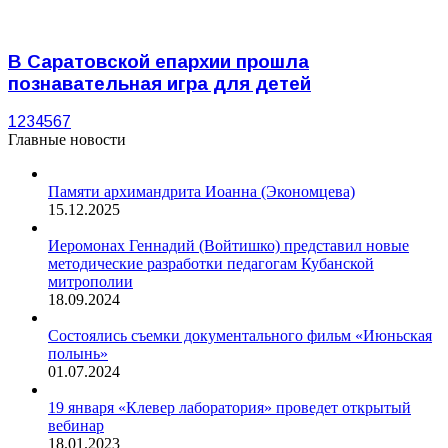
В Саратовской епархии прошла
познавательная игра для детей
1
2
3
4
5
6
7
Главные новости
Памяти архимандрита Иоанна (Экономцева)
15.12.2025
Иеромонах Геннадий (Войтишко) представил новые
методические разработки педагогам Кубанской
митрополии
18.09.2024
Состоялись съемки документального фильм «Июньская
полынь»
01.07.2024
19 января «Клевер лаборатория» проведет открытый
вебинар
18.01.2023