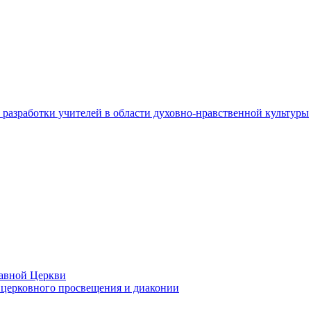
разработки учителей в области духовно-нравственной культуры
лавной Церкви
церковного просвещения и диаконии