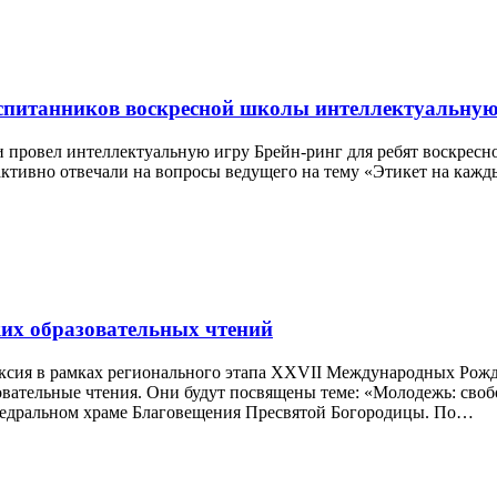
спитанников воскресной школы интеллектуальную
 провел интеллектуальную игру Брейн-ринг для ребят воскресн
тивно отвечали на вопросы ведущего на тему «Этикет на кажды
их образовательных чтений
сия в рамках регионального этапа XXVII Международных Рожде
разовательные чтения. Они будут посвящены теме: «Молодежь:
федральном храме Благовещения Пресвятой Богородицы. По…