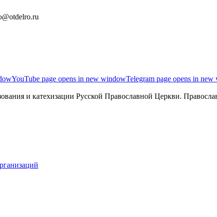
o@otdelro.ru
ndow
YouTube page opens in new window
Telegram page opens in new
ования и катехизации Русской Православной Церкви. Православ
организаций