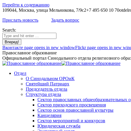
Перейти к содержанию
109044, Москва, улица Мельникова, 7/9с2
+7 495 650 10 70
otdelr
Прислать новость
Задать вопрос
Search:
Вконтакте page opens in new window
Flickr page opens in new wi
Православное образование
Официальный портал Синодального отдела религиозного образ
Отдел
О Синодальном ОРОиК
Святейший Патриарх
Председатель отдела
Структура отдела
Сектор православных общеобразовательных 
Сектор приходского просвещения
Сектор основ православной культуры
Канцелярия
Сектор мероприятий и конкурсов
Юридическая служба