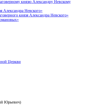
лаговерному князю Александру Невскому
зя Александра Невского»
говерного князя Александра Невского»
Романовых»
вной Церкви
ий Юрьевич)