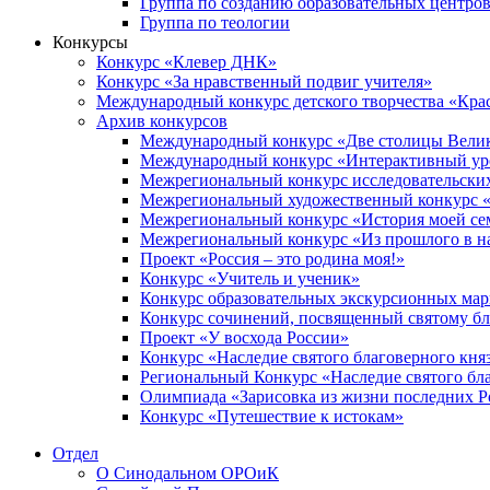
Группа по созданию образовательных центро
Группа по теологии
Конкурсы
Конкурс «Клевер ДНК»
Конкурс «За нравственный подвиг учителя»
Международный конкурс детского творчества «Кра
Архив конкурсов
Международный конкурс «Две столицы Вели
Международный конкурс «Интерактивный уро
Межрегиональный конкурс исследовательских
Межрегиональный художественный конкурс «
Межрегиональный конкурс «История моей сем
Межрегиональный конкурс «Из прошлого в н
Проект «Россия – это родина моя!»
Конкурс «Учитель и ученик»
Конкурс образовательных экскурсионных ма
Конкурс сочинений, посвященный святому б
Проект «У восхода России»
Конкурс «Наследие святого благоверного кня
Региональный Конкурс «Наследие святого бла
Олимпиада «Зарисовка из жизни последних 
Конкурс «Путешествие к истокам»
Отдел
О Синодальном ОРОиК