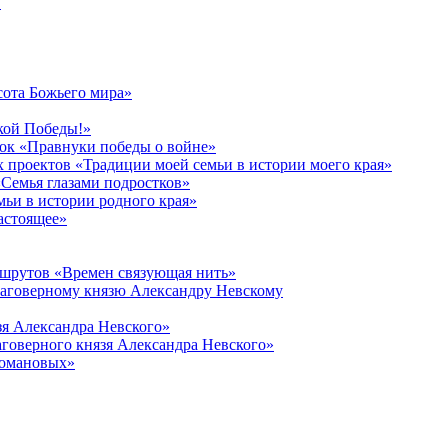
в
сота Божьего мира»
кой Победы!»
к «Правнуки победы о войне»
 проектов «Традиции моей семьи в истории моего края»
Семья глазами подростков»
ьи в истории родного края»
астоящее»
ршрутов «Времен связующая нить»
лаговерному князю Александру Невскому
зя Александра Невского»
говерного князя Александра Невского»
Романовых»