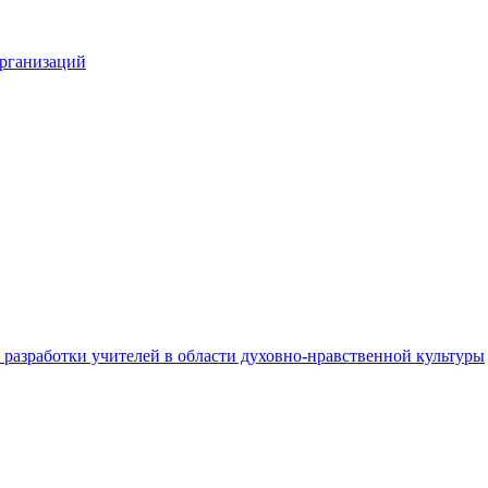
организаций
разработки учителей в области духовно-нравственной культуры