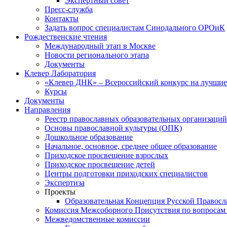
Экспертный совет
Пресс-служба
Контакты
Задать вопрос специалистам Синодального ОРОиК
Рождественские чтения
Международный этап в Москве
Новости регионального этапа
Документы
Клевер Лаборатория
«Клевер ДНК» – Всероссийский конкурс на лучшие 
Курсы
Документы
Направления
Реестр православных образовательных организаций
Основы православной культуры (ОПК)
Дошкольное образование
Начальное, основное, среднее общее образование
Приходское просвещение взрослых
Приходское просвещение детей
Центры подготовки приходских специалистов
Экспертиза
Проекты
Образовательная Концепция Русской Правос
Комиссия Межсоборного Присутствия по вопросам 
Межведомственные комиссии