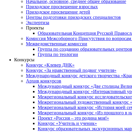
Начальное, основное, среднее общее образование
Приходское просвещение взрослых
Приходское просвещение детей
Центры подготовки приходских специалистов
Экспертиза
Проекты
Образовательная Концепция Русской Правос
Комиссия Межсоборного Присутствия по вопросам 
Межведомственные комиссии
Группа по созданию образовательных центро
Группа по теологии
Конкурсы
Конкурс «Клевер ДНК»
Конкурс «За нравственный подвиг учителя»
Международный конкурс детского творчества «Кра
Архив конкурсов
Международный конкурс «Две столицы Вели
Международный конкурс «Интерактивный уро
Межрегиональный конкурс исследовательских
Межрегиональный художественный конкурс «
Межрегиональный конкурс «История моей сем
Межрегиональный конкурс «Из прошлого в н
Проект «Россия – это родина моя!»
Конкурс «Учитель и ученик»
Конкурс образовательных экскурсионных ма