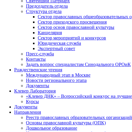
Святейший Патриарх
Председатель отдела
Структура отдела
Сектор православных общеобразовательных 
Сектор приходского просвещения
Сектор основ православной культуры
Канцелярия
Сектор мероприятий и конкурсов
Юридическая служба
Экспертный совет
Пресс-служба
Контакты
Задать вопрос специалистам Синодального ОРОиК
Рождественские чтения
Международный этап в Москве
Новости регионального этапа
Документы
Клевер Лаборатория
«Клевер ДНК» – Всероссийский конкурс на лучшие 
Курсы
Документы
Направления
Реестр православных образовательных организаций
Основы православной культуры (ОПК)
Дошкольное образование