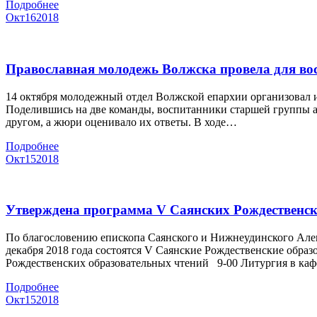
Подробнее
Окт
16
2018
Православная молодежь Волжска провела для во
14 октября молодежный отдел Волжской епархии организовал и
Поделившись на две команды, воспитанники старшей группы ак
другом, а жюри оценивало их ответы. В ходе…
Подробнее
Окт
15
2018
Утверждена программа V Саянских Рождественск
По благословению епископа Саянского и Нижнеудинского Алек
декабря 2018 года состоятся V Саянские Рождественские об
Рождественских образовательных чтений 9-00 Литургия в ка
Подробнее
Окт
15
2018