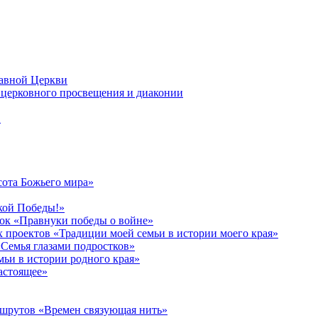
лавной Церкви
церковного просвещения и диаконии
в
сота Божьего мира»
кой Победы!»
к «Правнуки победы о войне»
 проектов «Традиции моей семьи в истории моего края»
Семья глазами подростков»
ьи в истории родного края»
астоящее»
ршрутов «Времен связующая нить»