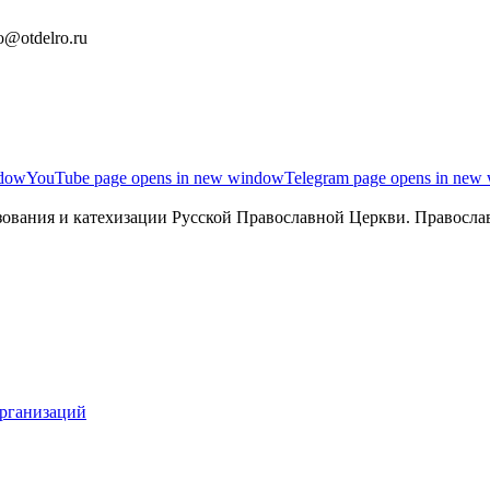
o@otdelro.ru
ndow
YouTube page opens in new window
Telegram page opens in new
ования и катехизации Русской Православной Церкви. Православ
организаций