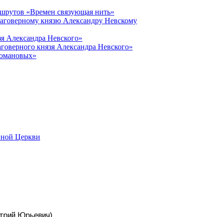
ршрутов «Времен связующая нить»
лаговерному князю Александру Невскому
зя Александра Невского»
говерного князя Александра Невского»
Романовых»
вной Церкви
итрий Юрьевич)