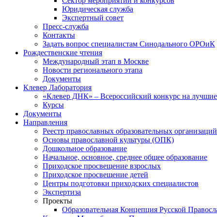
Сектор мероприятий и конкурсов
Юридическая служба
Экспертный совет
Пресс-служба
Контакты
Задать вопрос специалистам Синодального ОРОиК
Рождественские чтения
Международный этап в Москве
Новости регионального этапа
Документы
Клевер Лаборатория
«Клевер ДНК» – Всероссийский конкурс на лучшие 
Курсы
Документы
Направления
Реестр православных образовательных организаций
Основы православной культуры (ОПК)
Дошкольное образование
Начальное, основное, среднее общее образование
Приходское просвещение взрослых
Приходское просвещение детей
Центры подготовки приходских специалистов
Экспертиза
Проекты
Образовательная Концепция Русской Правос