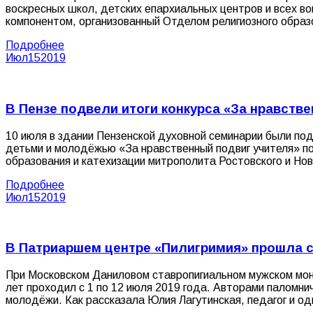
воскресных школ, детских епархиальных центров и всех в
компонентом, организованный Отделом религиозного обра
Подробнее
Июл
15
2019
В Пензе подвели итоги конкурса «За нравств
10 июля в здании Пензенской духовной семинарии были под
детьми и молодёжью «За нравственный подвиг учителя» п
образования и катехизации митрополита Ростовского и Но
Подробнее
Июл
15
2019
В Патриаршем центре «Пилигримия» прошла с
При Московском Даниловом ставропигиальном мужском мона
лет проходил с 1 по 12 июля 2019 года. Авторами паломни
молодёжи. Как рассказала Юлия Лагутинская, педагог и од