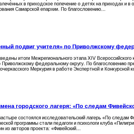
овлечённых в приходское попечение о детях на приходах и 
зования Самарской епархии. По благословению…
енный подвиг учителя» по Приволжскому феде
ведены итоги Межрегионального этапа XIV Всероссийского ко
о Приволжскому федеральному округу. По благословению пр
вочеркасского Меркурия в работе Экспертной и Конкурсной 
мена городского лагеря: «По следам Фивейск
стыре состоялся исследовательский лагерь «По следам Фив
ческой программы стали педагоги и психологи клуба «Пилиг
ин из авторов проекта: «Фивейский…