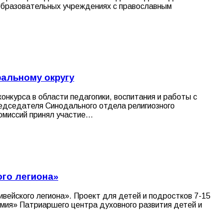
в образовательных учреждениях с православным
ральному округу
нкурса в области педагогики, воспитания и работы с
едседателя Синодального отдела религиозного
комиссий принял участие…
ого легиона»
ейского легиона». Проект для детей и подростков 7-15
римия» Патриаршего центра духовного развития детей и