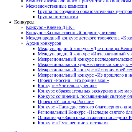
Комиссия Межсоборного Присутствия по вопросам 
Межведомственные комиссии
Группа по созданию образовательных центро
Группа по теологии
Конкурсы
Конкурс «Клевер ДНК»
Конкурс «За нравственный подвиг учителя»
Международный конкурс детского творчества «Кра
Архив конкурсов
Международный конкурс «Две столицы Вели
Международный конкурс «Интерактивный уро
Межрегиональный конкурс исследовательских
Межрегиональный художественный конкурс «
Межрегиональный конкурс «История моей сем
Межрегиональный конкурс «Из прошлого в н
Проект «Россия – это родина моя!»
Конкурс «Учитель и ученик»
Конкурс образовательных экскурсионных ма
Конкурс сочинений, посвященный святому б
Проект «У восхода России»
Конкурс «Наследие святого благоверного кня
Региональный Конкурс «Наследие святого бла
Олимпиада «Зарисовка из жизни последних 
Конкурс «Путешествие к истокам»