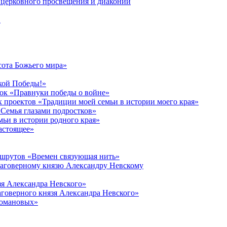
церковного просвещения и диаконии
в
сота Божьего мира»
кой Победы!»
к «Правнуки победы о войне»
 проектов «Традиции моей семьи в истории моего края»
Семья глазами подростков»
ьи в истории родного края»
астоящее»
ршрутов «Времен связующая нить»
лаговерному князю Александру Невскому
зя Александра Невского»
говерного князя Александра Невского»
Романовых»