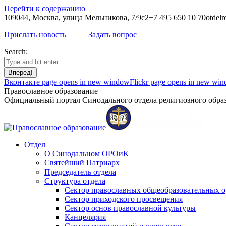
Перейти к содержанию
109044, Москва, улица Мельникова, 7/9с2
+7 495 650 10 70
otdelr
Прислать новость
Задать вопрос
Search:
Вконтакте page opens in new window
Flickr page opens in new wi
Православное образование
Официальный портал Синодального отдела религиозного образ
Отдел
О Синодальном ОРОиК
Святейший Патриарх
Председатель отдела
Структура отдела
Сектор православных общеобразовательных 
Сектор приходского просвещения
Сектор основ православной культуры
Канцелярия