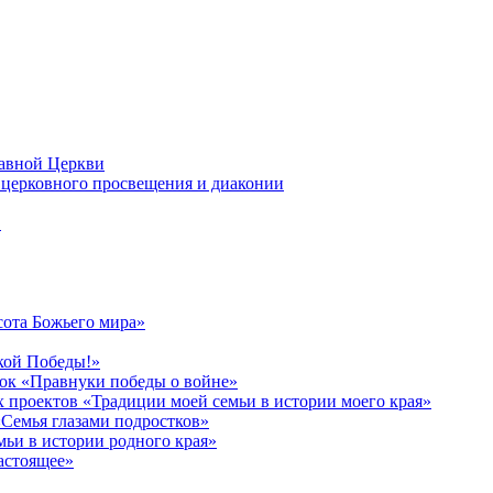
лавной Церкви
церковного просвещения и диаконии
в
сота Божьего мира»
кой Победы!»
к «Правнуки победы о войне»
 проектов «Традиции моей семьи в истории моего края»
Семья глазами подростков»
ьи в истории родного края»
астоящее»