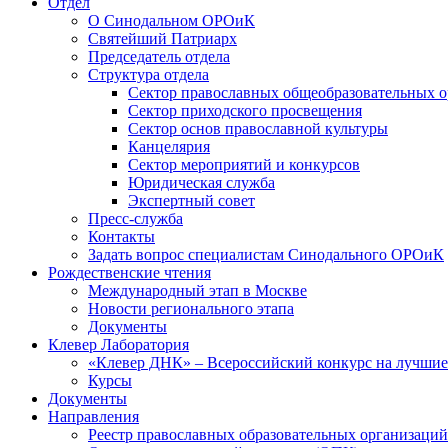
Отдел
О Синодальном ОРОиК
Святейший Патриарх
Председатель отдела
Структура отдела
Сектор православных общеобразовательных 
Сектор приходского просвещения
Сектор основ православной культуры
Канцелярия
Сектор мероприятий и конкурсов
Юридическая служба
Экспертный совет
Пресс-служба
Контакты
Задать вопрос специалистам Синодального ОРОиК
Рождественские чтения
Международный этап в Москве
Новости регионального этапа
Документы
Клевер Лаборатория
«Клевер ДНК» – Всероссийский конкурс на лучшие 
Курсы
Документы
Направления
Реестр православных образовательных организаций