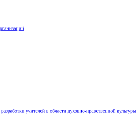
организаций
разработки учителей в области духовно-нравственной культуры