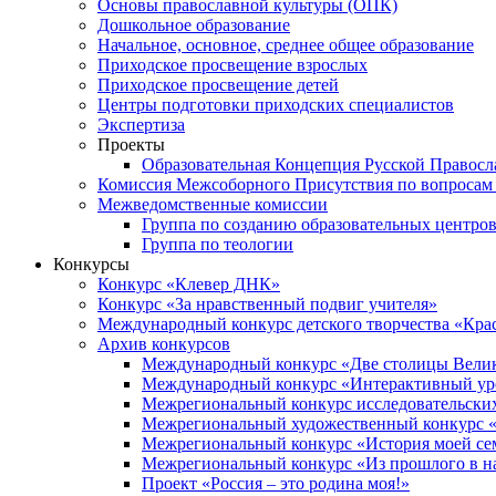
Основы православной культуры (ОПК)
Дошкольное образование
Начальное, основное, среднее общее образование
Приходское просвещение взрослых
Приходское просвещение детей
Центры подготовки приходских специалистов
Экспертиза
Проекты
Образовательная Концепция Русской Правос
Комиссия Межсоборного Присутствия по вопросам 
Межведомственные комиссии
Группа по созданию образовательных центро
Группа по теологии
Конкурсы
Конкурс «Клевер ДНК»
Конкурс «За нравственный подвиг учителя»
Международный конкурс детского творчества «Кра
Архив конкурсов
Международный конкурс «Две столицы Вели
Международный конкурс «Интерактивный уро
Межрегиональный конкурс исследовательских
Межрегиональный художественный конкурс «
Межрегиональный конкурс «История моей сем
Межрегиональный конкурс «Из прошлого в н
Проект «Россия – это родина моя!»