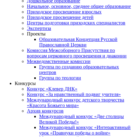
Дошкольное образование
Начальное, основное, среднее общее образование
Приходское просвещение взрослых
Приходское просвещение детей
Центры подготовки приходских специалистов
Экспертиза
Проекты
Образовательная Концепция Русской
Православной Церкви
Комиссия Межсоборного Присутствия по
вопросам церковного просвещения и диаконии
Межведомственные комиссии
Группа по созданию образовательных
центров
Группа по теологии
Конкурсы
Конкурс «Клевер ДНК»
Конкурс «За нравственный подвиг учителя»
Международный конкурс детского творчества
«Красота Божьего мира»
Архив конкурсов
Международный конкурс «Две столицы
Великой Победы!»
Международный конкурс «Интерактивный
урок «Правнуки победы о войне»