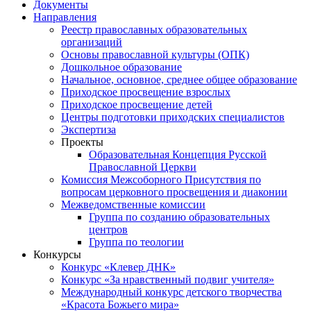
Документы
Направления
Реестр православных образовательных
организаций
Основы православной культуры (ОПК)
Дошкольное образование
Начальное, основное, среднее общее образование
Приходское просвещение взрослых
Приходское просвещение детей
Центры подготовки приходских специалистов
Экспертиза
Проекты
Образовательная Концепция Русской
Православной Церкви
Комиссия Межсоборного Присутствия по
вопросам церковного просвещения и диаконии
Межведомственные комиссии
Группа по созданию образовательных
центров
Группа по теологии
Конкурсы
Конкурс «Клевер ДНК»
Конкурс «За нравственный подвиг учителя»
Международный конкурс детского творчества
«Красота Божьего мира»