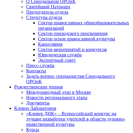
О Синодальном ОРОиК
Святейший Патриарх
Председатель отдела
Структура отдела
Сектор православных общеобразовательных
организаций
Сектор приходского просвещения
Сектор основ православной культуры
Канцелярия
Сектор мероприятий и конкурсов
Юридическая служба
Экспертный совет
Пресс-служба
Контакты
Задать вопрос специалистам Синодального
ОРОиК
Рождественские чтения
Международный этап в Москве
Новости регионального этапа
Документы
Клевер Лаборатория
«Клевер ДНК» – Всероссийский конкурс на
лучшие разработки учителей в области духовно-
нравственной культуры
Курсы