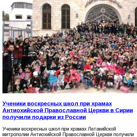
Ученики воскресных школ при храмах
Антиохийской Православной Церкви в Сирии
получили подарки из России
Ученики воскресных школ при храмах Латакийской
митрополии Антиохийской Православной Церкви получили