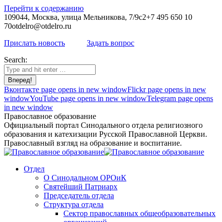
Перейти к содержанию
109044, Москва, улица Мельникова, 7/9с2
+7 495 650 10
70
otdelro@otdelro.ru
Прислать новость
Задать вопрос
Search:
Вконтакте page opens in new window
Flickr page opens in new
window
YouTube page opens in new window
Telegram page opens
in new window
Православное образование
Официальный портал Синодального отдела религиозного
образования и катехизации Русской Православной Церкви.
Православный взгляд на образование и воспитание.
Отдел
О Синодальном ОРОиК
Святейший Патриарх
Председатель отдела
Структура отдела
Сектор православных общеобразовательных