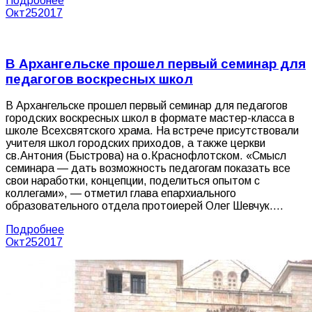
Подробнее
Окт
25
2017
В Архангельске прошел первый семинар для
педагогов воскресных школ
В Архангельске прошел первый семинар для педагогов
городских воскресных школ в формате мастер-класса в
школе Всехсвятского храма. На встрече присутствовали
учителя школ городских приходов, а также церкви
св.Антония (Быстрова) на о.Краснофлотском. «Смысл
семинара — дать возможность педагогам показать все
свои наработки, концепции, поделиться опытом с
коллегами», — отметил глава епархиального
образовательного отдела протоиерей Олег Шевчук.…
Подробнее
Окт
25
2017