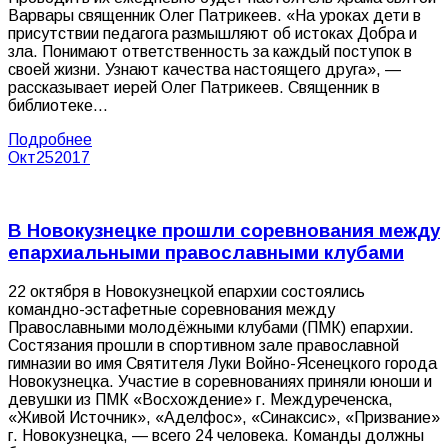
Варвары священник Олег Патрикеев. «На уроках дети в
присутствии педагога размышляют об истоках Добра и
зла. Понимают ответственность за каждый поступок в
своей жизни. Узнают качества настоящего друга», —
рассказывает иерей Олег Патрикеев. Священник в
библиотеке…
Подробнее
Окт
25
2017
В Новокузнецке прошли соревнования между
епархиальными православными клубами
22 октября в Новокузнецкой епархии состоялись
командно-эстафетные соревнования между
Православными молодёжными клубами (ПМК) епархии.
Состязания прошли в спортивном зале православной
гимназии во имя Святителя Луки Войно-Ясенецкого города
Новокузнецка. Участие в соревнованиях приняли юноши и
девушки из ПМК «Восхождение» г. Междуреченска,
«Живой Источник», «Аделфос», «Синаксис», «Призвание»
г. Новокузнецка, — всего 24 человека. Команды должны