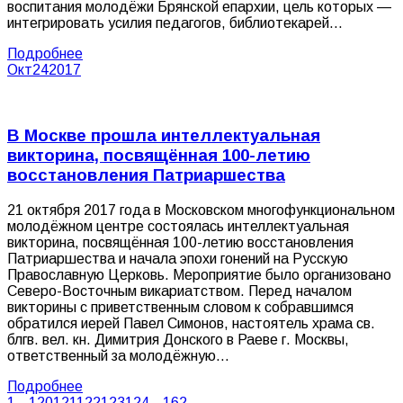
воспитания молодёжи Брянской епархии, цель которых —
интегрировать усилия педагогов, библиотекарей…
Подробнее
Окт
24
2017
В Москве прошла интеллектуальная
викторина, посвящённая 100-летию
восстановления Патриаршества
21 октября 2017 года в Московском многофункциональном
молодёжном центре состоялась интеллектуальная
викторина, посвящённая 100-летию восстановления
Патриаршества и начала эпохи гонений на Русскую
Православную Церковь. Мероприятие было организовано
Северо-Восточным викариатством. Перед началом
викторины с приветственным словом к собравшимся
обратился иерей Павел Симонов, настоятель храма св.
блгв. вел. кн. Димитрия Донского в Раеве г. Москвы,
ответственный за молодёжную…
Подробнее
1
…
120
121
122
123
124
…
162