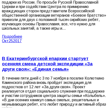
подарки из России. По просьбе Русской Православной
Церкви и при содействии Центра по примирению
враждующих сторон представители Всероссийской
общественной организации ветеранов «Боевое братство»
привезли для двух с половиной тысяч сирийских ребят,
изучающих основы Православия, все, что нужно для
школьных занятий, а также игры и…
Подробнее
Окт
25
2017
В Екатеринбургской епархии стартует
осенняя смена детской экспедиции «За
други своя»: «Единая семья»
В течение пяти дней с 3 по 7 ноября в поселке Колюткино
Каменского района вновь пройдет экспедиция для
подростков от 12 лет «За други своя». Проект
реализуется отдел социального служения при поддержке
и участии сотрудников центра защиты семьи «Колыбель».
«В дни осенних каникул самых смелых, решительных и
неунывающих ребят, кто любит природу и активный образ