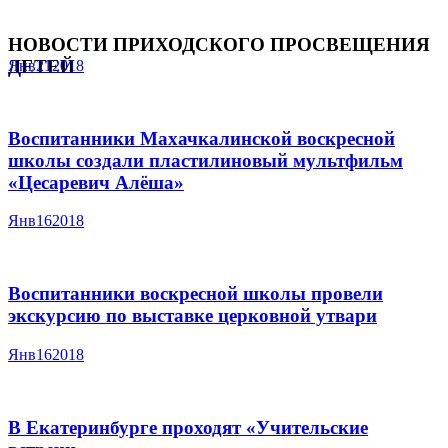
НОВОСТИ ПРИХОДСКОГО ПРОСВЕЩЕНИЯ
ДЕТЕЙ
Янв
21
2018
Воспитанники Махачкалинской воскресной
школы создали пластилиновый мультфильм
«Цесаревич Алёша»
Янв
16
2018
Воспитанники воскресной школы провели
экскурсию по выставке церковной утвари
Янв
16
2018
В Екатеринбурге проходят «Учительские