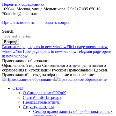
Перейти к содержанию
109044, Москва, улица Мельникова, 7/9с2
+7 495 650 10
70
otdelro@otdelro.ru
Прислать новость
Задать вопрос
Search:
Вконтакте page opens in new window
Flickr page opens in new
window
YouTube page opens in new window
Telegram page opens
in new window
Православное образование
Официальный портал Синодального отдела религиозного
образования и катехизации Русской Православной Церкви.
Православный взгляд на образование и воспитание.
Отдел
О Синодальном ОРОиК
Святейший Патриарх
Председатель отдела
Структура отдела
Сектор православных общеобразовательных