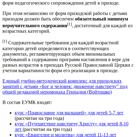
форм педагогического сопровождения детей в приходе.
При этом независимо от форм приходской работы с детьми
приходом должен быть обеспечен
обязательный минимум
[1]
вероучительного содержания
, достаточный для каждой из
возрастных категорий.
[1]
Содержательные требования для каждой возрастной
категории детей определяются в соответствующих
документах, регламентирующих объем минимальных
требований к содержанию программ наставления в вере для
разных возрастов в приходах Русской Православной Церкви с
учетом вариативности форм его реализации в приходе.
Единый учебно-методический комплекс для приходских
занятий с детьми «Бог и человек: движение навстречу” под
общей редакцией иеромонаха Геннадия (Войтишко)
В состав ЕУМК входят:
курс «Православие для малышей» для детей 5-7 лет
(рассчитан на три года)
курс «Путешествие навстречу Христу» для детей 8-10
лет
(рассчитан на три года)
курс «Евангелие и молитва» для детей 11-13 лет