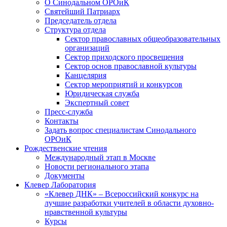
О Синодальном ОРОиК
Святейший Патриарх
Председатель отдела
Структура отдела
Сектор православных общеобразовательных
организаций
Сектор приходского просвещения
Сектор основ православной культуры
Канцелярия
Сектор мероприятий и конкурсов
Юридическая служба
Экспертный совет
Пресс-служба
Контакты
Задать вопрос специалистам Синодального
ОРОиК
Рождественские чтения
Международный этап в Москве
Новости регионального этапа
Документы
Клевер Лаборатория
«Клевер ДНК» – Всероссийский конкурс на
лучшие разработки учителей в области духовно-
нравственной культуры
Курсы