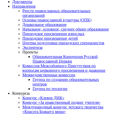
Документы
Направления
Реестр православных образовательных
организаций
Основы православной культуры (ОПК)
Дошкольное образование
Начальное, основное, среднее общее образование
Приходское просвещение взрослых
Приходское просвещение детей
Центры подготовки приходских специалистов
Экспертиза
Проекты
Образовательная Концепция Русской
Православной Церкви
Комиссия Межсоборного Присутствия по
вопросам церковного просвещения и диаконии
Межведомственные комиссии
Группа по созданию образовательных
центров
Группа по теологии
Конкурсы
Конкурс «Клевер ДНК»
Конкурс «За нравственный подвиг учителя»
Международный конкурс детского творчества
«Красота Божьего мира»