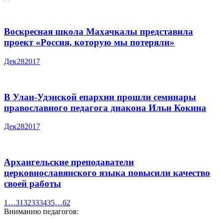
Воскресная школа Махачкалы представила
проект «Россия, которую мы потеряли»
Дек
28
2017
В Улан-Удэнской епархии прошли семинары
православного педагога диакона Ильи Кокина
Дек
28
2017
Архангельские преподаватели
церковнославянского языка повысили качество
своей работы
1
…
31
32
33
34
35
…
62
Вниманию педагогов: