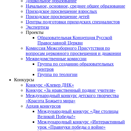
Дошкольное образование
Начальное, основное, среднее общее образование
Приходское просвещение взрослых
Приходское просвещение детей
Центры подготовки приходских специалистов
Экспертиза
Проекты
Образовательная Концепция Русской
Православной Церкви
Комиссия Межсоборного Присутствия по
вопросам церковного просвещения и диаконии
Межведомственные комиссии
Группа по созданию образовательных
центров
Группа по теологии
Конкурсы
Конкурс «Клевер ДНК»
Конкурс «За нравственный подвиг учителя»
Международный конкурс детского творчества
«Красота Божьего мира»
Архив конкурсов
Международный конкурс «Две столицы
Великой Победы!»
Международный конкурс «Интерактивный
урок «Правнуки победы о войне»