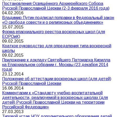
Постановления Освящённого Архиерейского Собора
Русской Православной Церкви (2-3 февраля 2016 года)
04.02.2016
Владимир Путин подписал поправки в Федеральный закон
«О свободе совести и о религиозных объединениях»
15.07.2015
Форма епархиального реестра воскресных школ (для
ЕОРОиК)
09.02.2015
Краткое руководство для определения типа воскресной
школы
09.02.2015
Приложение к докладу Святейшего Патриарха Кирилла
на Епархиальном собрании г. Москвы (23 декабря 2014
года)
23.12.2014
Положение об аттестации воскресных школ (для детей)
Русской Православной Церкви
16.06.2014
Комментарии к «Стандарту учебно-воспитательной
деятельности, реализуемой в воскресных школах (для
детей) Русской Православной Церкви на территории
Российской Федерации»
27.03.2013
Типовой устав ЧОУ дополнительного образования детей