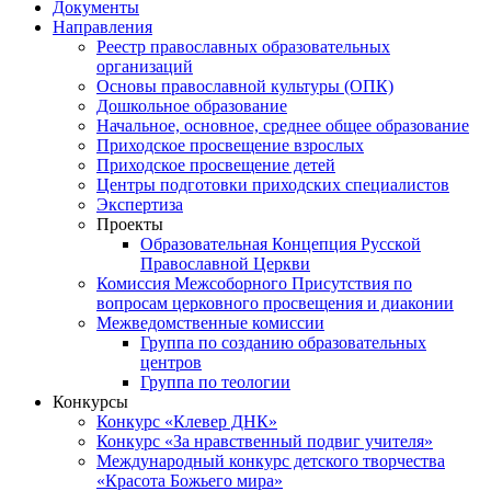
Документы
Направления
Реестр православных образовательных
организаций
Основы православной культуры (ОПК)
Дошкольное образование
Начальное, основное, среднее общее образование
Приходское просвещение взрослых
Приходское просвещение детей
Центры подготовки приходских специалистов
Экспертиза
Проекты
Образовательная Концепция Русской
Православной Церкви
Комиссия Межсоборного Присутствия по
вопросам церковного просвещения и диаконии
Межведомственные комиссии
Группа по созданию образовательных
центров
Группа по теологии
Конкурсы
Конкурс «Клевер ДНК»
Конкурс «За нравственный подвиг учителя»
Международный конкурс детского творчества
«Красота Божьего мира»