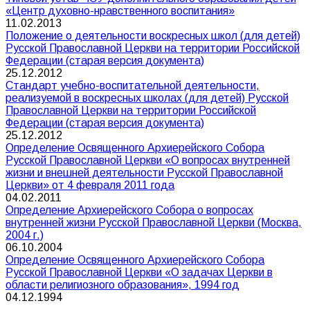
«Центр духовно-нравственного воспитания»
11.02.2013
Положение о деятельности воскресных школ (для детей)
Русской Православной Церкви на территории Российской
Федерации (старая версия документа)
25.12.2012
Стандарт учебно-воспитательной деятельности,
реализуемой в воскресных школах (для детей) Русской
Православной Церкви на территории Российской
Федерации (старая версия документа)
25.12.2012
Определение Освященного Архиерейского Собора
Русской Православной Церкви «О вопросах внутренней
жизни и внешней деятельности Русской Православной
Церкви» от 4 февраля 2011 года
04.02.2011
Определение Архиерейского Собора о вопросах
внутренней жизни Русской Православной Церкви (Москва,
2004 г.)
06.10.2004
Определение Освященного Архиерейского Собора
Русской Православной Церкви «О задачах Церкви в
области религиозного образования», 1994 год
04.12.1994