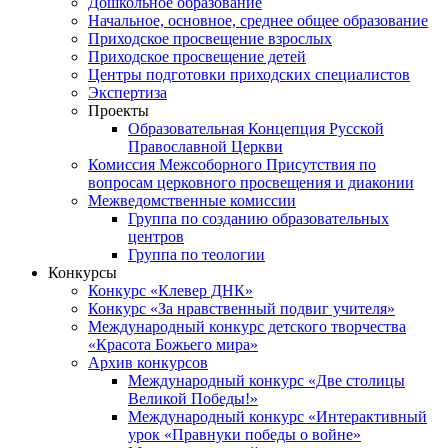
Дошкольное образование
Начальное, основное, среднее общее образование
Приходское просвещение взрослых
Приходское просвещение детей
Центры подготовки приходских специалистов
Экспертиза
Проекты
Образовательная Концепция Русской
Православной Церкви
Комиссия Межсоборного Присутствия по
вопросам церковного просвещения и диаконии
Межведомственные комиссии
Группа по созданию образовательных
центров
Группа по теологии
Конкурсы
Конкурс «Клевер ДНК»
Конкурс «За нравственный подвиг учителя»
Международный конкурс детского творчества
«Красота Божьего мира»
Архив конкурсов
Международный конкурс «Две столицы
Великой Победы!»
Международный конкурс «Интерактивный
урок «Правнуки победы о войне»