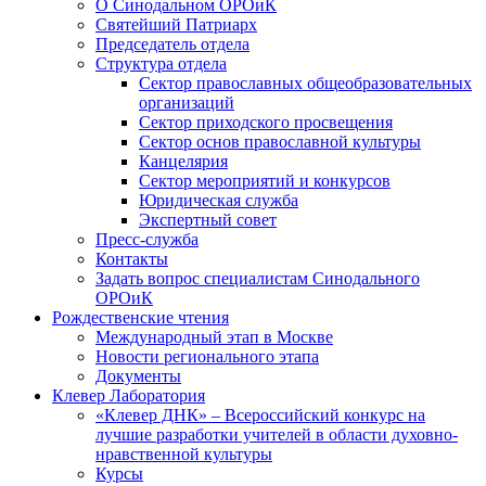
О Синодальном ОРОиК
Святейший Патриарх
Председатель отдела
Структура отдела
Сектор православных общеобразовательных
организаций
Сектор приходского просвещения
Сектор основ православной культуры
Канцелярия
Сектор мероприятий и конкурсов
Юридическая служба
Экспертный совет
Пресс-служба
Контакты
Задать вопрос специалистам Синодального
ОРОиК
Рождественские чтения
Международный этап в Москве
Новости регионального этапа
Документы
Клевер Лаборатория
«Клевер ДНК» – Всероссийский конкурс на
лучшие разработки учителей в области духовно-
нравственной культуры
Курсы