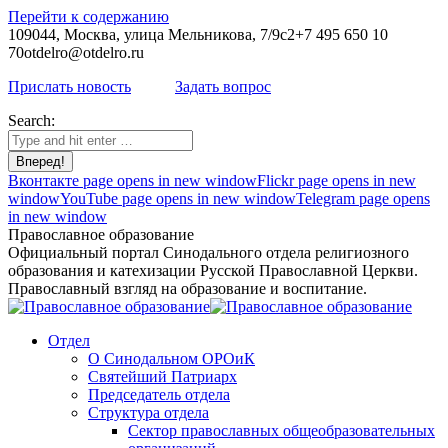
Перейти к содержанию
109044, Москва, улица Мельникова, 7/9с2
+7 495 650 10
70
otdelro@otdelro.ru
Прислать новость
Задать вопрос
Search:
Вконтакте page opens in new window
Flickr page opens in new
window
YouTube page opens in new window
Telegram page opens
in new window
Православное образование
Официальный портал Синодального отдела религиозного
образования и катехизации Русской Православной Церкви.
Православный взгляд на образование и воспитание.
Отдел
О Синодальном ОРОиК
Святейший Патриарх
Председатель отдела
Структура отдела
Сектор православных общеобразовательных