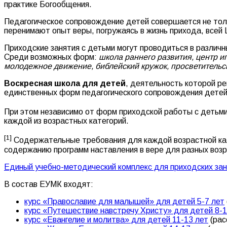
практике Богообщения.
Педагогическое сопровождение детей совершается не тол
перенимают опыт веры, погружаясь в жизнь прихода, всей 
Приходские занятия с детьми могут проводиться в различ
Среди возможных форм:
школа раннего развития, центр и
молодежное движение, библейский кружок, просветительск
Воскресная школа для детей
, деятельность которой ре
единственных форм педагогического сопровождения детей
При этом независимо от форм приходской работы с детьм
каждой из возрастных категорий.
[1]
Содержательные требования для каждой возрастной ка
содержанию программ наставления в вере для разных возр
Единый учебно-методический комплекс для приходских зан
В состав ЕУМК входят:
курс «Православие для малышей» для детей 5-7 лет
курс «Путешествие навстречу Христу» для детей 8-
курс «Евангелие и молитва» для детей 11-13 лет
(рас