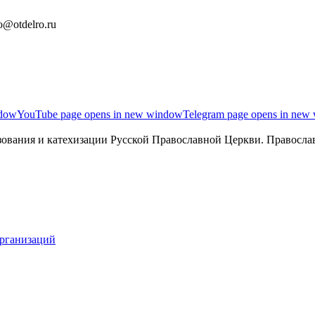
o@otdelro.ru
ndow
YouTube page opens in new window
Telegram page opens in new
ования и катехизации Русской Православной Церкви. Православ
организаций