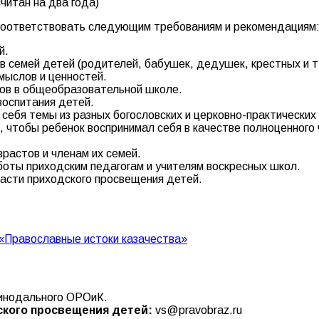
читан на два года)
 соответствовать следующим требованиям и рекомендациям
й.
 семей детей (родителей, бабушек, дедушек, крестных и т.
мыслов и ценностей.
ов в общеобразовательной школе.
воспитания детей.
ебя темы из разных богословских и церковно-практических 
, чтобы ребенок воспринимал себя в качестве полноценного 
растов и членам их семей.
оты приходским педагогам и учителям воскресных школ.
асти приходского просвещения детей.
«Православные истоки казачества»
Синодального ОРОиК.
ского просвещения детей:
vs@pravobraz.ru