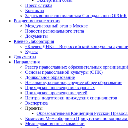
Экспертный совет
Пресс-служба
Контакты
Задать вопрос специалистам Синодального ОРОиК
Рождественские чтения
Международный этап в Москве
Новости регионального этапа
Документы
Клевер Лаборатория
«Клевер ДНК» – Всероссийский конкурс на лучшие 
Курсы
Документы
Направления
Реестр православных образовательных организаций
Основы православной культуры (ОПК)
Дошкольное образование
Начальное, основное, среднее общее образование
Приходское просвещение взрослых
Приходское просвещение детей
Центры подготовки приходских специалистов
Экспертиза
Проекты
Образовательная Концепция Русской Правос
Комиссия Межсоборного Присутствия по вопросам 
Межведомственные комиссии