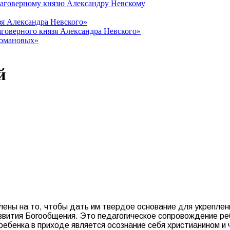
лаговерному князю Александру Невскому
зя Александра Невского»
говерного князя Александра Невского»
Романовых»
й
ены на то, чтобы дать им твердое основание для укреплени
звития Богообщения. Это педагогическое сопровождение ре
ребенка в приходе является осознание себя христианином и