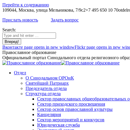
Перейти к содержанию
109044, Москва, улица Мельникова, 7/9с2
+7 495 650 10 70
otdelr
Прислать новость
Задать вопрос
Search:
Вконтакте page opens in new window
Flickr page opens in new wi
Православное образование
Официальный портал Синодального отдела религиозного образ
Отдел
О Синодальном ОРОиК
Святейший Патриарх
Председатель отдела
Структура отдела
Сектор православных общеобразовательных 
Сектор приходского просвещения
Сектор основ православной культуры
Канцелярия
Сектор мероприятий и конкурсов
Юридическая служба