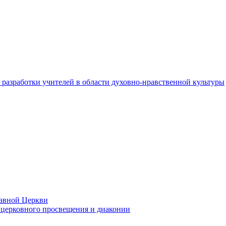
разработки учителей в области духовно-нравственной культуры
лавной Церкви
церковного просвещения и диаконии