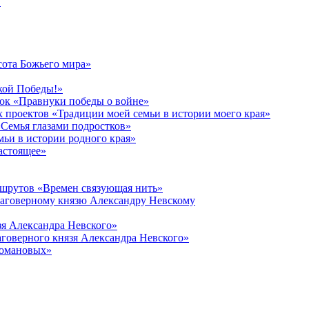
в
сота Божьего мира»
кой Победы!»
к «Правнуки победы о войне»
 проектов «Традиции моей семьи в истории моего края»
Семья глазами подростков»
ьи в истории родного края»
астоящее»
ршрутов «Времен связующая нить»
лаговерному князю Александру Невскому
зя Александра Невского»
говерного князя Александра Невского»
Романовых»