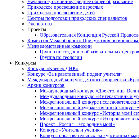
Начальное, основное, среднее общее образование
Приходское просвещение взрослых
Приходское просвещение детей
Центры подготовки приходских специалистов
Экспертиза
Проекты
Образовательная Концепция Русской Правос
Комиссия Межсоборного Присутствия по вопросам 
Межведомственные комиссии
Группа по созданию образовательных центро
Группа по теологии
Конкурсы
Конкурс «Клевер ДНК»
Конкурс «За нравственный подвиг учителя»
Международный конкурс детского творчества «Кра
Архив конкурсов
Международный конкурс «Две столицы Вели
Международный конкурс «Интерактивный уро
Межрегиональный конкурс исследовательских
Межрегиональный художественный конкурс «
Межрегиональный конкурс «История моей сем
Межрегиональный конкурс «Из прошлого в н
Проект «Россия – это родина моя!»
Конкурс «Учитель и ученик»
Конкурс образовательных экскурсионных ма