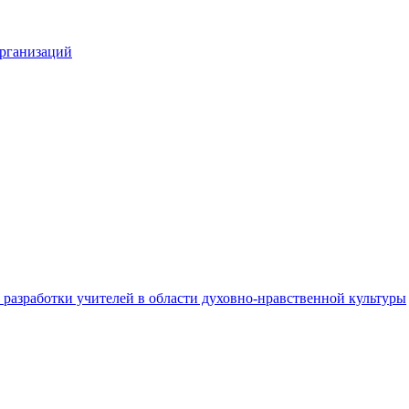
организаций
разработки учителей в области духовно-нравственной культуры