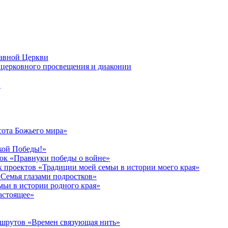
лавной Церкви
церковного просвещения и диаконии
в
сота Божьего мира»
кой Победы!»
к «Правнуки победы о войне»
 проектов «Традиции моей семьи в истории моего края»
Семья глазами подростков»
ьи в истории родного края»
астоящее»
ршрутов «Времен связующая нить»