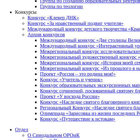
Группа по созданию образовательных центро
Группа по теологии
Конкурсы
Конкурс «Клевер ДНК»
Конкурс «За нравственный подвиг учителя»
Международный конкурс детского творчества «Кра
Архив конкурсов
Международный конкурс «Две столицы Вели
Международный конкурс «Интерактивный уро
Межрегиональный конкурс исследовательских
Межрегиональный художественный конкурс «
Межрегиональный конкурс «История моей сем
Межрегиональный конкурс «Из прошлого в н
Проект «Россия – это родина моя!»
Конкурс «Учитель и ученик»
Конкурс образовательных экскурсионных ма
Конкурс сочинений, посвященный святому б
Проект «У восхода России»
Конкурс «Наследие святого благоверного кня
Региональный Конкурс «Наследие святого бла
Олимпиада «Зарисовка из жизни последних 
Конкурс «Путешествие к истокам»
Отдел
О Синодальном ОРОиК