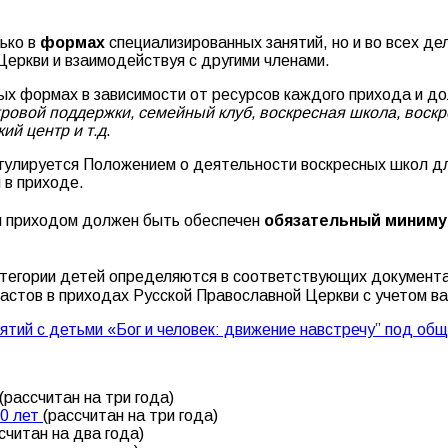
ько в
формах
специализированных занятий, но и во всех де
Церкви и взаимодействуя с другими членами.
ных формах в зависимости от ресурсов каждого прихода и 
гровой поддержки, семейный клуб, воскресная школа, воскре
ий центр и т.д
.
гулируется Положением о деятельности воскресных школ для
 в приходе.
и приходом должен быть обеспечен
обязательный миниму
тегории детей определяются в соответствующих документа
астов в приходах Русской Православной Церкви с учетом ва
ятий с детьми «Бог и человек: движение навстречу” под об
(рассчитан на три года)
10 лет
(рассчитан на три года)
считан на два года)