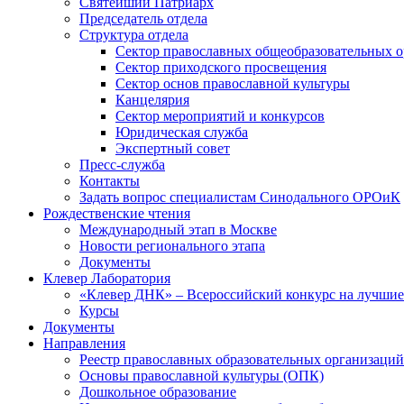
Святейший Патриарх
Председатель отдела
Структура отдела
Сектор православных общеобразовательных 
Сектор приходского просвещения
Сектор основ православной культуры
Канцелярия
Сектор мероприятий и конкурсов
Юридическая служба
Экспертный совет
Пресс-служба
Контакты
Задать вопрос специалистам Синодального ОРОиК
Рождественские чтения
Международный этап в Москве
Новости регионального этапа
Документы
Клевер Лаборатория
«Клевер ДНК» – Всероссийский конкурс на лучшие 
Курсы
Документы
Направления
Реестр православных образовательных организаций
Основы православной культуры (ОПК)
Дошкольное образование