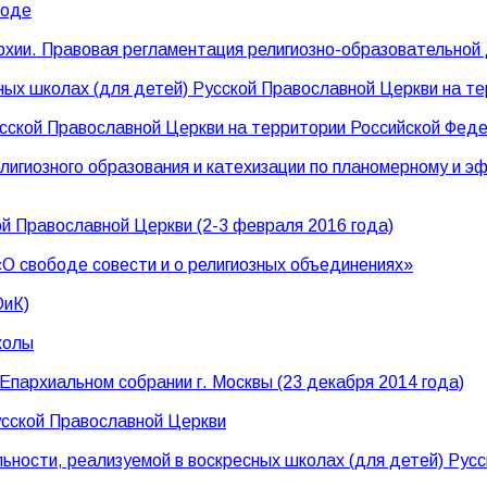
ходе
архии. Правовая регламентация религиозно-образовательной
ных школах (для детей) Русской Православной Церкви на т
сской Православной Церкви на территории Российской Фед
лигиозного образования и катехизации по планомерному и 
й Православной Церкви (2-3 февраля 2016 года)
О свободе совести и о религиозных объединениях»
ОиК)
колы
пархиальном собрании г. Москвы (23 декабря 2014 года)
усской Православной Церкви
ности, реализуемой в воскресных школах (для детей) Русс