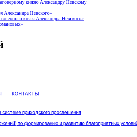
лаговерному князю Александру Невскому
зя Александра Невского»
говерного князя Александра Невского»
Романовых»
й
Ы
КОНТАКТЫ
в системе приходского просвещения
жений) по формированию и развитию благоприятных условий