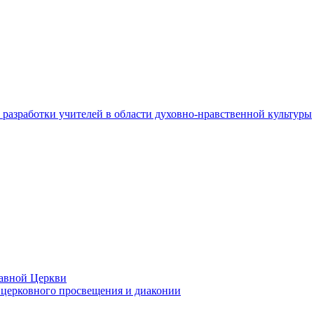
разработки учителей в области духовно-нравственной культуры
лавной Церкви
церковного просвещения и диаконии