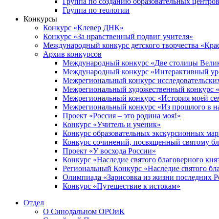
Группа по созданию образовательных центро
Группа по теологии
Конкурсы
Конкурс «Клевер ДНК»
Конкурс «За нравственный подвиг учителя»
Международный конкурс детского творчества «Кра
Архив конкурсов
Международный конкурс «Две столицы Вели
Международный конкурс «Интерактивный уро
Межрегиональный конкурс исследовательских
Межрегиональный художественный конкурс «
Межрегиональный конкурс «История моей сем
Межрегиональный конкурс «Из прошлого в н
Проект «Россия – это родина моя!»
Конкурс «Учитель и ученик»
Конкурс образовательных экскурсионных ма
Конкурс сочинений, посвященный святому б
Проект «У восхода России»
Конкурс «Наследие святого благоверного кня
Региональный Конкурс «Наследие святого бла
Олимпиада «Зарисовка из жизни последних 
Конкурс «Путешествие к истокам»
Отдел
О Синодальном ОРОиК