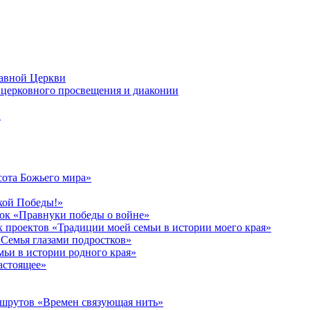
лавной Церкви
церковного просвещения и диаконии
в
сота Божьего мира»
кой Победы!»
к «Правнуки победы о войне»
 проектов «Традиции моей семьи в истории моего края»
Семья глазами подростков»
ьи в истории родного края»
астоящее»
ршрутов «Времен связующая нить»