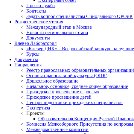
Экспертный совет
Пресс-служба
Контакты
Задать вопрос специалистам Синодального ОРОиК
Рождественские чтения
Международный этап в Москве
Новости регионального этапа
Документы
Клевер Лаборатория
«Клевер ДНК» – Всероссийский конкурс на лучшие 
Курсы
Документы
Направления
Реестр православных образовательных организаций
Основы православной культуры (ОПК)
Дошкольное образование
Начальное, основное, среднее общее образование
Приходское просвещение взрослых
Приходское просвещение детей
Центры подготовки приходских специалистов
Экспертиза
Проекты
Образовательная Концепция Русской Правос
Комиссия Межсоборного Присутствия по вопросам 
Межведомственные комиссии