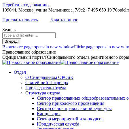
Перейти к содержанию
109044, Москва, улица Мельникова, 7/9с2
+7 495 650 10 70
otdelr
Прислать новость
Задать вопрос
Search:
Вконтакте page opens in new window
Flickr page opens in new wi
Православное образование
Официальный портал Синодального отдела религиозного образ
Отдел
О Синодальном ОРОиК
Святейший Патриарх
Председатель отдела
Структура отдела
Сектор православных общеобразовательных 
Сектор приходского просвещения
Сектор основ православной культуры
Канцелярия
Сектор мероприятий и конкурсов
Юридическая служба