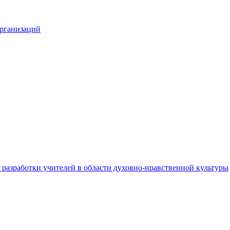
организаций
разработки учителей в области духовно-нравственной культуры