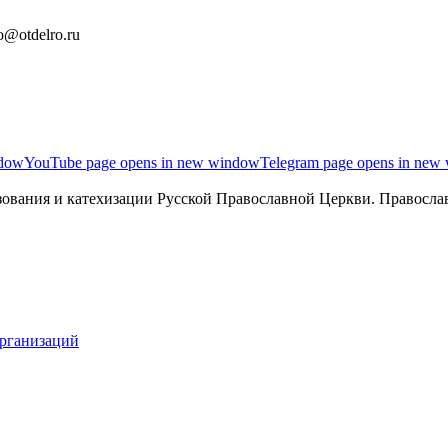
o@otdelro.ru
ndow
YouTube page opens in new window
Telegram page opens in new
ования и катехизации Русской Православной Церкви. Православ
организаций