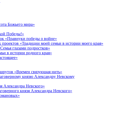
в
сота Божьего мира»
кой Победы!»
к «Правнуки победы о войне»
 проектов «Традиции моей семьи в истории моего края»
Семья глазами подростков»
ьи в истории родного края»
астоящее»
ршрутов «Времен связующая нить»
лаговерному князю Александру Невскому
зя Александра Невского»
говерного князя Александра Невского»
Романовых»