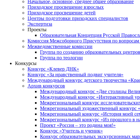
Начальное, основное, среднее общее образование
Приходское просвещение взрослых
Приходское просвещение детей
Центры подготовки приходских специалистов
Экспертиза
Проекты
Образовательная Концепция Русской Правос
Комиссия Межсоборного Присутствия по вопросам 
Межведомственные комиссии
Группа по созданию образовательных центро
Группа по теологии
Конкурсы
Конкурс «Клевер ДНК»
Конкурс «За нравственный подвиг учителя»
Международный конкурс детского творчества «Кра
Архив конкурсов
Международный конкурс «Две столицы Вели
Международный конкурс «Интерактивный уро
Межрегиональный конкурс исследовательских
Межрегиональный художественный конкурс «
Межрегиональный конкурс «История моей сем
Межрегиональный конкурс «Из прошлого в н
Проект «Россия – это родина моя!»
Конкурс «Учитель и ученик»
Конкурс образовательных экскурсионных ма