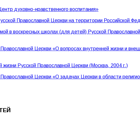
Центр духовно-нравственного воспитания»
усской Православной Церкви на территории Российской Фед
ой в воскресных школах (для детей) Русской Православной
Православной Церкви «О вопросах внутренней жизни и внеш
 жизни Русской Православной Церкви (Москва, 2004 г.)
равославной Церкви «О задачах Церкви в области религиоз
ТЕЙ