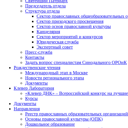
Святейший Патриарх
Председатель отдела
Структура отдела
Сектор православных общеобразовательных 
Сектор приходского просвещения
Сектор основ православной культуры
Канцелярия
Сектор мероприятий и конкурсов
Юридическая служба
Экспертный совет
Пресс-служба
Контакты
Задать вопрос специалистам Синодального ОРОиК
Рождественские чтения
Международный этап в Москве
Новости регионального этапа
Документы
Клевер Лаборатория
«Клевер ДНК» – Всероссийский конкурс на лучшие 
Курсы
Документы
Направления
Реестр православных образовательных организаций
Основы православной культуры (ОПК)
Дошкольное образование