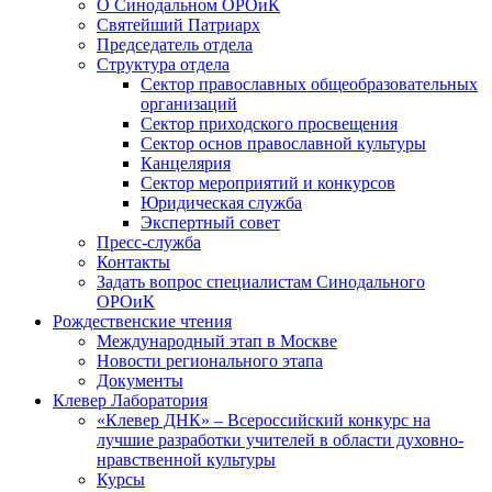
О Синодальном ОРОиК
Святейший Патриарх
Председатель отдела
Структура отдела
Сектор православных общеобразовательных
организаций
Сектор приходского просвещения
Сектор основ православной культуры
Канцелярия
Сектор мероприятий и конкурсов
Юридическая служба
Экспертный совет
Пресс-служба
Контакты
Задать вопрос специалистам Синодального
ОРОиК
Рождественские чтения
Международный этап в Москве
Новости регионального этапа
Документы
Клевер Лаборатория
«Клевер ДНК» – Всероссийский конкурс на
лучшие разработки учителей в области духовно-
нравственной культуры
Курсы