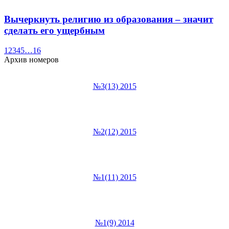
Вычеркнуть религию из образования – значит
сделать его ущербным
1
2
3
4
5
…
16
Архив номеров
№3(13) 2015
№2(12) 2015
№1(11) 2015
№1(9) 2014