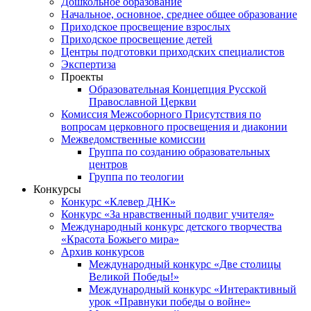
Дошкольное образование
Начальное, основное, среднее общее образование
Приходское просвещение взрослых
Приходское просвещение детей
Центры подготовки приходских специалистов
Экспертиза
Проекты
Образовательная Концепция Русской
Православной Церкви
Комиссия Межсоборного Присутствия по
вопросам церковного просвещения и диаконии
Межведомственные комиссии
Группа по созданию образовательных
центров
Группа по теологии
Конкурсы
Конкурс «Клевер ДНК»
Конкурс «За нравственный подвиг учителя»
Международный конкурс детского творчества
«Красота Божьего мира»
Архив конкурсов
Международный конкурс «Две столицы
Великой Победы!»
Международный конкурс «Интерактивный
урок «Правнуки победы о войне»