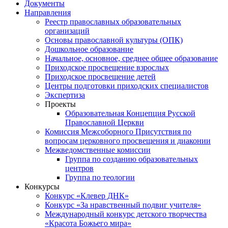
Документы
Направления
Реестр православных образовательных
организаций
Основы православной культуры (ОПК)
Дошкольное образование
Начальное, основное, среднее общее образование
Приходское просвещение взрослых
Приходское просвещение детей
Центры подготовки приходских специалистов
Экспертиза
Проекты
Образовательная Концепция Русской
Православной Церкви
Комиссия Межсоборного Присутствия по
вопросам церковного просвещения и диаконии
Межведомственные комиссии
Группа по созданию образовательных
центров
Группа по теологии
Конкурсы
Конкурс «Клевер ДНК»
Конкурс «За нравственный подвиг учителя»
Международный конкурс детского творчества
«Красота Божьего мира»