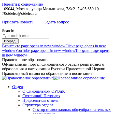
Перейти к содержанию
109044, Москва, улица Мельникова, 7/9с2
+7 495 650 10
70
otdelro@otdelro.ru
Прислать новость
Задать вопрос
Search:
Вконтакте page opens in new window
Flickr page opens in new
window
YouTube page opens in new window
Telegram page opens
in new window
Православное образование
Официальный портал Синодального отдела религиозного
образования и катехизации Русской Православной Церкви.
Православный взгляд на образование и воспитание.
Отдел
О Синодальном ОРОиК
Святейший Патриарх
Председатель отдела
Структура отдела
Сектор православных общеобразовательных