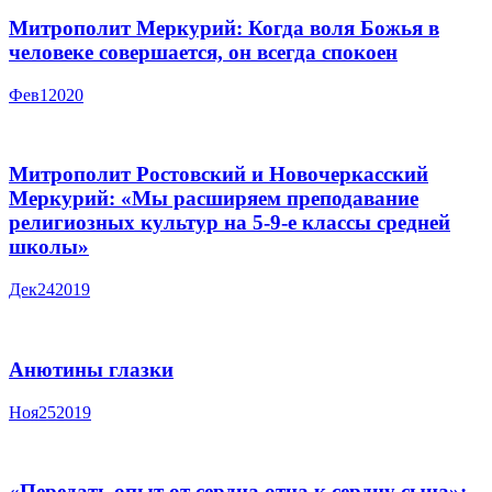
Митрополит Меркурий: Когда воля Божья в
человеке совершается, он всегда спокоен
Фев
1
2020
Митрополит Ростовский и Новочеркасский
Меркурий: «Мы расширяем преподавание
религиозных культур на 5-9-е классы средней
школы»
Дек
24
2019
Анютины глазки
Ноя
25
2019
«Передать опыт от сердца отца к сердцу сына»: