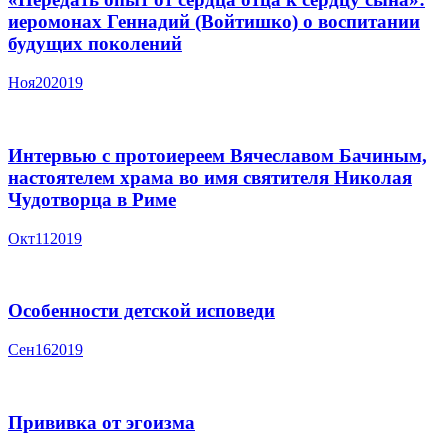
иеромонах Геннадий (Войтишко) о воспитании
будущих поколений
Ноя
20
2019
Интервью с протоиереем Вячеславом Бачиным,
настоятелем храма во имя святителя Николая
Чудотворца в Риме
Окт
11
2019
Особенности детской исповеди
Сен
16
2019
Прививка от эгоизма