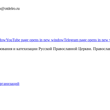
o@otdelro.ru
ndow
YouTube page opens in new window
Telegram page opens in new
ования и катехизации Русской Православной Церкви. Православ
организаций