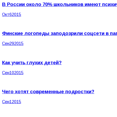
В России около 70% школьников имеют психи
Окт
6
2015
Финские логопеды заподозрили соцсети в п
Сен
29
2015
Как учить глухих детей?
Сен
10
2015
Чего хотят современные подростки?
Сен
1
2015