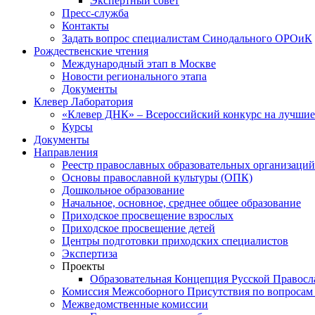
Экспертный совет
Пресс-служба
Контакты
Задать вопрос специалистам Синодального ОРОиК
Рождественские чтения
Международный этап в Москве
Новости регионального этапа
Документы
Клевер Лаборатория
«Клевер ДНК» – Всероссийский конкурс на лучшие 
Курсы
Документы
Направления
Реестр православных образовательных организаций
Основы православной культуры (ОПК)
Дошкольное образование
Начальное, основное, среднее общее образование
Приходское просвещение взрослых
Приходское просвещение детей
Центры подготовки приходских специалистов
Экспертиза
Проекты
Образовательная Концепция Русской Правос
Комиссия Межсоборного Присутствия по вопросам 
Межведомственные комиссии