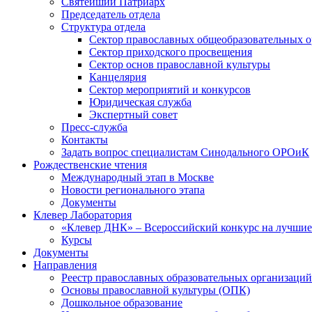
Святейший Патриарх
Председатель отдела
Структура отдела
Сектор православных общеобразовательных 
Сектор приходского просвещения
Сектор основ православной культуры
Канцелярия
Сектор мероприятий и конкурсов
Юридическая служба
Экспертный совет
Пресс-служба
Контакты
Задать вопрос специалистам Синодального ОРОиК
Рождественские чтения
Международный этап в Москве
Новости регионального этапа
Документы
Клевер Лаборатория
«Клевер ДНК» – Всероссийский конкурс на лучшие 
Курсы
Документы
Направления
Реестр православных образовательных организаций
Основы православной культуры (ОПК)
Дошкольное образование