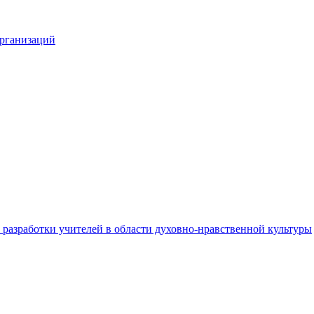
организаций
разработки учителей в области духовно-нравственной культуры