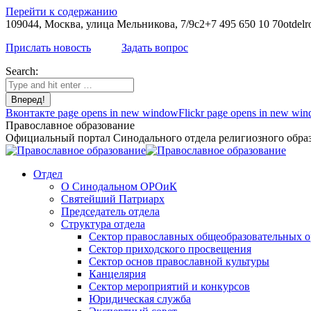
Перейти к содержанию
109044, Москва, улица Мельникова, 7/9с2
+7 495 650 10 70
otdelr
Прислать новость
Задать вопрос
Search:
Вконтакте page opens in new window
Flickr page opens in new wi
Православное образование
Официальный портал Синодального отдела религиозного образ
Отдел
О Синодальном ОРОиК
Святейший Патриарх
Председатель отдела
Структура отдела
Сектор православных общеобразовательных 
Сектор приходского просвещения
Сектор основ православной культуры
Канцелярия
Сектор мероприятий и конкурсов
Юридическая служба