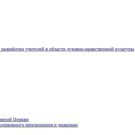
разработки учителей в области духовно-нравственной культуры
лавной Церкви
церковного просвещения и диаконии