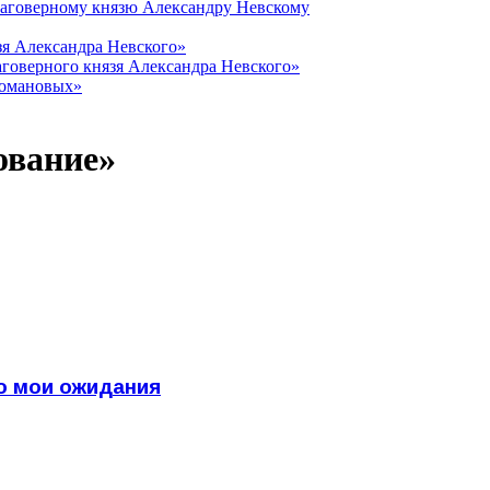
лаговерному князю Александру Невскому
зя Александра Невского»
говерного князя Александра Невского»
Романовых»
ование»
ло мои ожидания