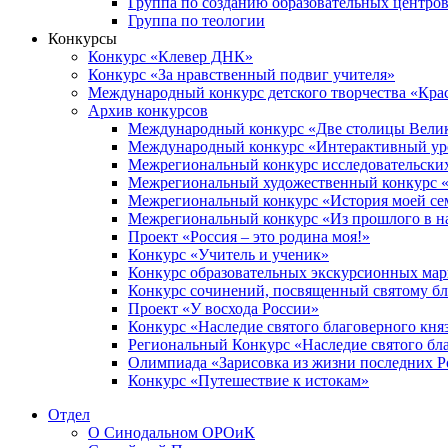
Группа по созданию образовательных центро
Группа по теологии
Конкурсы
Конкурс «Клевер ДНК»
Конкурс «За нравственный подвиг учителя»
Международный конкурс детского творчества «Кра
Архив конкурсов
Международный конкурс «Две столицы Вели
Международный конкурс «Интерактивный уро
Межрегиональный конкурс исследовательских
Межрегиональный художественный конкурс «
Межрегиональный конкурс «История моей сем
Межрегиональный конкурс «Из прошлого в н
Проект «Россия – это родина моя!»
Конкурс «Учитель и ученик»
Конкурс образовательных экскурсионных ма
Конкурс сочинений, посвященный святому б
Проект «У восхода России»
Конкурс «Наследие святого благоверного кня
Региональный Конкурс «Наследие святого бла
Олимпиада «Зарисовка из жизни последних 
Конкурс «Путешествие к истокам»
Отдел
О Синодальном ОРОиК