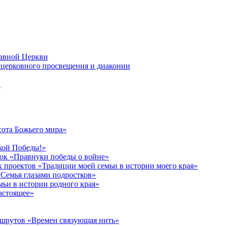
лавной Церкви
церковного просвещения и диаконии
в
сота Божьего мира»
кой Победы!»
к «Правнуки победы о войне»
 проектов «Традиции моей семьи в истории моего края»
Семья глазами подростков»
ьи в истории родного края»
астоящее»
ршрутов «Времен связующая нить»