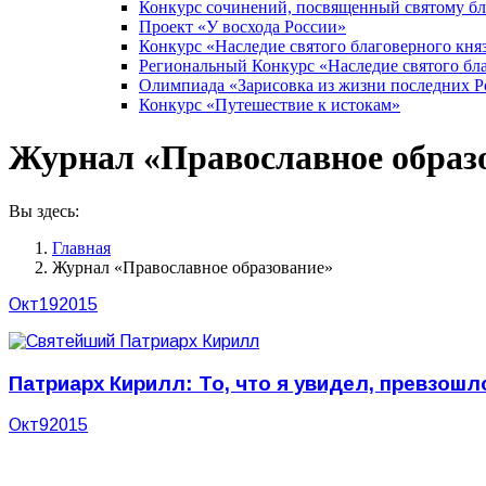
Конкурс сочинений, посвященный святому б
Проект «У восхода России»
Конкурс «Наследие святого благоверного кня
Региональный Конкурс «Наследие святого бла
Олимпиада «Зарисовка из жизни последних 
Конкурс «Путешествие к истокам»
Журнал «Православное образ
Вы здесь:
Главная
Журнал «Православное образование»
Окт
19
2015
Патриарх Кирилл: То, что я увидел, превзош
Окт
9
2015