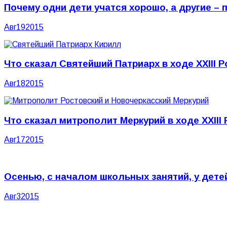
Почему одни дети учатся хорошо, а другие – 
Авг
19
2015
Что сказал Святейший Патриарх в ходе XXIII 
Авг
18
2015
Что сказал митрополит Меркурий в ходе XXIII
Авг
17
2015
Осенью, с началом школьных занятий, у дет
Авг
3
2015