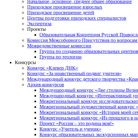
Начальное, основное, среднее общее образование
Приходское просвещение взрослых
Приходское просвещение детей
Центры подготовки приходских специалистов
Экспертиза
Проекты
Образовательная Концепция Русской Правос
Комиссия Межсоборного Присутствия по вопросам 
Межведомственные комиссии
Группа по созданию образовательных центро
Группа по теологии
Конкурсы
Конкурс «Клевер ДНК»
Конкурс «За нравственный подвиг учителя»
Международный конкурс детского творчества «Кра
Архив конкурсов
Международный конкурс «Две столицы Вели
Международный конкурс «Интерактивный уро
Межрегиональный конкурс исследовательских
Межрегиональный художественный конкурс «
Межрегиональный конкурс «История моей сем
Межрегиональный конкурс «Из прошлого в н
Проект «Россия – это родина моя!»
Конкурс «Учитель и ученик»
Конкурс образовательных экскурсионных ма