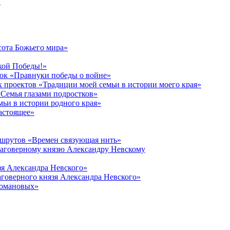
в
сота Божьего мира»
кой Победы!»
к «Правнуки победы о войне»
 проектов «Традиции моей семьи в истории моего края»
Семья глазами подростков»
ьи в истории родного края»
астоящее»
ршрутов «Времен связующая нить»
лаговерному князю Александру Невскому
зя Александра Невского»
говерного князя Александра Невского»
Романовых»