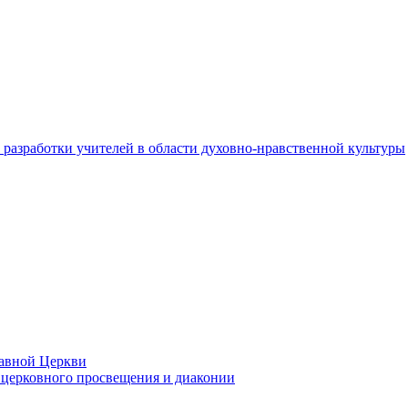
разработки учителей в области духовно-нравственной культуры
лавной Церкви
церковного просвещения и диаконии