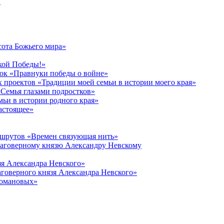
в
сота Божьего мира»
кой Победы!»
к «Правнуки победы о войне»
 проектов «Традиции моей семьи в истории моего края»
Семья глазами подростков»
ьи в истории родного края»
астоящее»
ршрутов «Времен связующая нить»
лаговерному князю Александру Невскому
зя Александра Невского»
говерного князя Александра Невского»
Романовых»