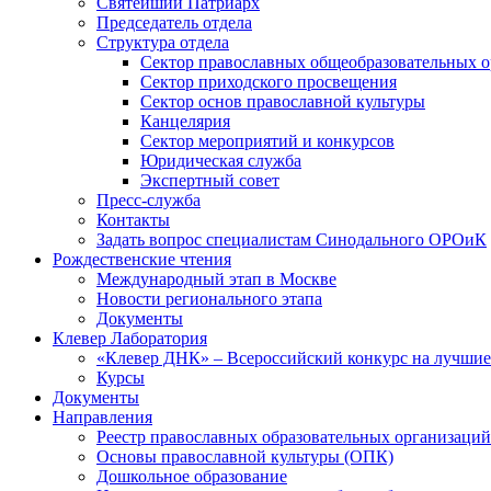
Святейший Патриарх
Председатель отдела
Структура отдела
Сектор православных общеобразовательных 
Сектор приходского просвещения
Сектор основ православной культуры
Канцелярия
Сектор мероприятий и конкурсов
Юридическая служба
Экспертный совет
Пресс-служба
Контакты
Задать вопрос специалистам Синодального ОРОиК
Рождественские чтения
Международный этап в Москве
Новости регионального этапа
Документы
Клевер Лаборатория
«Клевер ДНК» – Всероссийский конкурс на лучшие 
Курсы
Документы
Направления
Реестр православных образовательных организаций
Основы православной культуры (ОПК)
Дошкольное образование