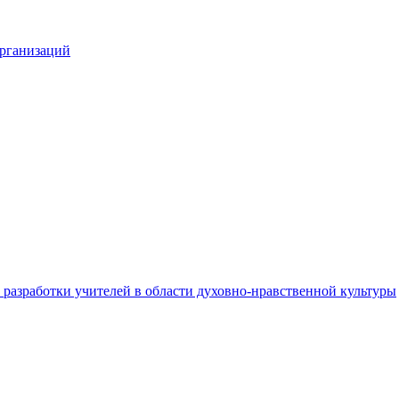
организаций
разработки учителей в области духовно-нравственной культуры