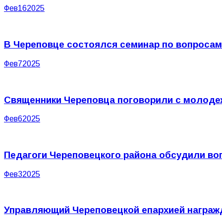
Фев
16
2025
В Череповце состоялся семинар по вопросам
Фев
7
2025
Священники Череповца поговорили с молоде
Фев
6
2025
Педагоги Череповецкого района обсудили в
Фев
3
2025
Управляющий Череповецкой епархией награж