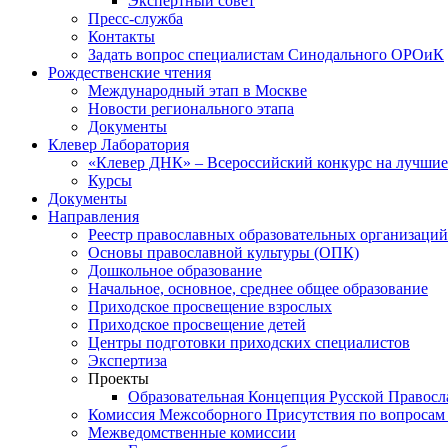
Экспертный совет
Пресс-служба
Контакты
Задать вопрос специалистам Синодального ОРОиК
Рождественские чтения
Международный этап в Москве
Новости регионального этапа
Документы
Клевер Лаборатория
«Клевер ДНК» – Всероссийский конкурс на лучшие 
Курсы
Документы
Направления
Реестр православных образовательных организаций
Основы православной культуры (ОПК)
Дошкольное образование
Начальное, основное, среднее общее образование
Приходское просвещение взрослых
Приходское просвещение детей
Центры подготовки приходских специалистов
Экспертиза
Проекты
Образовательная Концепция Русской Правос
Комиссия Межсоборного Присутствия по вопросам 
Межведомственные комиссии