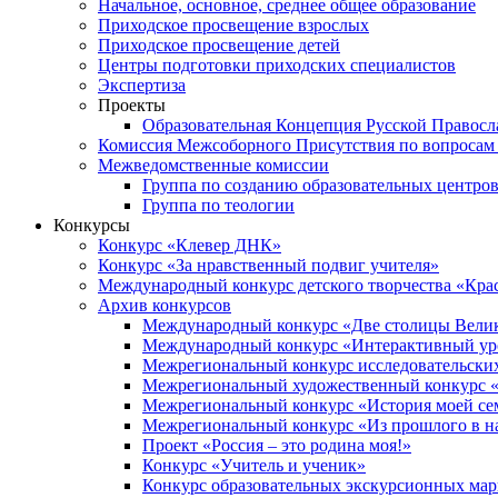
Начальное, основное, среднее общее образование
Приходское просвещение взрослых
Приходское просвещение детей
Центры подготовки приходских специалистов
Экспертиза
Проекты
Образовательная Концепция Русской Правос
Комиссия Межсоборного Присутствия по вопросам 
Межведомственные комиссии
Группа по созданию образовательных центро
Группа по теологии
Конкурсы
Конкурс «Клевер ДНК»
Конкурс «За нравственный подвиг учителя»
Международный конкурс детского творчества «Кра
Архив конкурсов
Международный конкурс «Две столицы Вели
Международный конкурс «Интерактивный уро
Межрегиональный конкурс исследовательских
Межрегиональный художественный конкурс «
Межрегиональный конкурс «История моей сем
Межрегиональный конкурс «Из прошлого в н
Проект «Россия – это родина моя!»
Конкурс «Учитель и ученик»
Конкурс образовательных экскурсионных ма