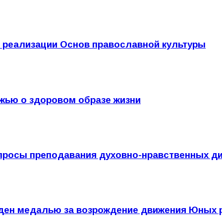
 реализации Основ православной культуры
жью о здоровом образе жизни
опросы преподавания духовно-нравственных д
ден медалью за возрождение движения Юных 