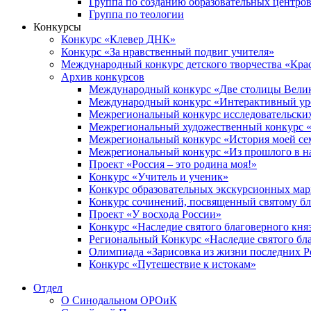
Группа по созданию образовательных центро
Группа по теологии
Конкурсы
Конкурс «Клевер ДНК»
Конкурс «За нравственный подвиг учителя»
Международный конкурс детского творчества «Кра
Архив конкурсов
Международный конкурс «Две столицы Вели
Международный конкурс «Интерактивный уро
Межрегиональный конкурс исследовательских
Межрегиональный художественный конкурс «
Межрегиональный конкурс «История моей сем
Межрегиональный конкурс «Из прошлого в н
Проект «Россия – это родина моя!»
Конкурс «Учитель и ученик»
Конкурс образовательных экскурсионных ма
Конкурс сочинений, посвященный святому б
Проект «У восхода России»
Конкурс «Наследие святого благоверного кня
Региональный Конкурс «Наследие святого бла
Олимпиада «Зарисовка из жизни последних 
Конкурс «Путешествие к истокам»
Отдел
О Синодальном ОРОиК