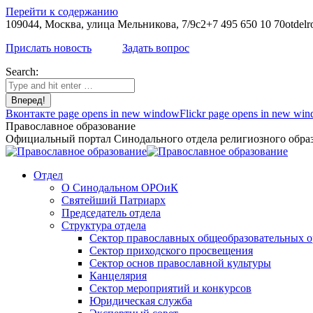
Перейти к содержанию
109044, Москва, улица Мельникова, 7/9с2
+7 495 650 10 70
otdelr
Прислать новость
Задать вопрос
Search:
Вконтакте page opens in new window
Flickr page opens in new wi
Православное образование
Официальный портал Синодального отдела религиозного образ
Отдел
О Синодальном ОРОиК
Святейший Патриарх
Председатель отдела
Структура отдела
Сектор православных общеобразовательных 
Сектор приходского просвещения
Сектор основ православной культуры
Канцелярия
Сектор мероприятий и конкурсов
Юридическая служба