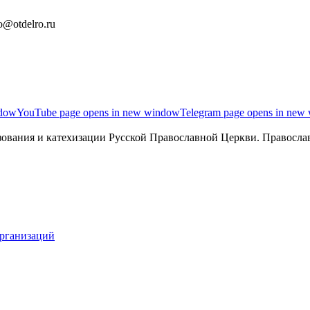
o@otdelro.ru
ndow
YouTube page opens in new window
Telegram page opens in new
ования и катехизации Русской Православной Церкви. Православ
организаций