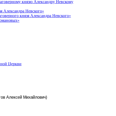
лаговерному князю Александру Невскому
зя Александра Невского»
говерного князя Александра Невского»
Романовых»
вной Церкви
тов Алексей Михайлович)