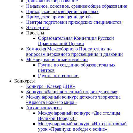
Дошкольное образование
Начальное, основное, среднее общее образование
Приходское просвещение взрослых
Приходское просвещение детей
Центры подготовки приходских специалистов
Экспертиза
Проекты
Образовательная Концепция Русской
Православной Церкви
Комиссия Межсоборного Присутствия по
вопросам церковного просвещения и диаконии
Межведомственные комиссии
Группа по созданию образовательных
центров
Группа по теологии
Конкурсы
Конкурс «Клевер ДНК»
Конкурс «За нравственный подвиг учителя»
Международный конкурс детского творчества
«Красота Божьего мира»
Архив конкурсов
Международный конкурс «Две столицы
Великой Победы!»
Международный конкурс «Интерактивный
урок «Правнуки победы о войне»