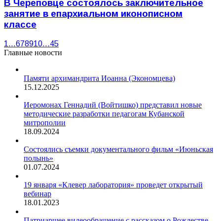
В Череповце состоялось заключительное
занятие в епархиальном иконописном
классе
1
…
6
7
8
9
10
…
45
Главные новости
Памяти архимандрита Иоанна (Экономцева)
15.12.2025
Иеромонах Геннадий (Войтишко) представил новые
методические разработки педагогам Кубанской
митрополии
18.09.2024
Состоялись съемки документального фильм «Июньская
полынь»
01.07.2024
19 января «Клевер лаборатория» проведет открытый
вебинар
18.01.2023
Патриаршее видеообращение с рассказом о Рождестве