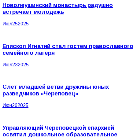
Новолеушинский монастырь радушно
встречает молодежь
Июл
25
2025
Епископ Игнатий стал гостем православного
семейного лагеря
Июл
23
2025
Слет младшей ветви дружины юных
разведчиков «Череповец»
Июн
26
2025
Управляющий Череповецкой епархией
освятил дошкольное образовательное