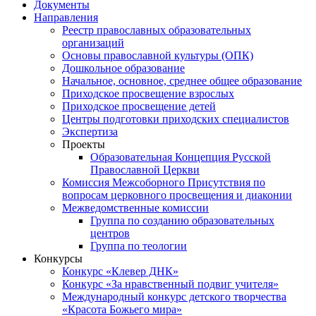
Документы
Направления
Реестр православных образовательных
организаций
Основы православной культуры (ОПК)
Дошкольное образование
Начальное, основное, среднее общее образование
Приходское просвещение взрослых
Приходское просвещение детей
Центры подготовки приходских специалистов
Экспертиза
Проекты
Образовательная Концепция Русской
Православной Церкви
Комиссия Межсоборного Присутствия по
вопросам церковного просвещения и диаконии
Межведомственные комиссии
Группа по созданию образовательных
центров
Группа по теологии
Конкурсы
Конкурс «Клевер ДНК»
Конкурс «За нравственный подвиг учителя»
Международный конкурс детского творчества
«Красота Божьего мира»