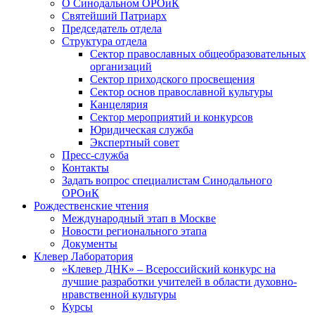
О Синодальном ОРОиК
Святейший Патриарх
Председатель отдела
Структура отдела
Сектор православных общеобразовательных
организаций
Сектор приходского просвещения
Сектор основ православной культуры
Канцелярия
Сектор мероприятий и конкурсов
Юридическая служба
Экспертный совет
Пресс-служба
Контакты
Задать вопрос специалистам Синодального
ОРОиК
Рождественские чтения
Международный этап в Москве
Новости регионального этапа
Документы
Клевер Лаборатория
«Клевер ДНК» – Всероссийский конкурс на
лучшие разработки учителей в области духовно-
нравственной культуры
Курсы