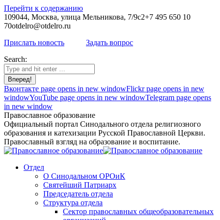
Перейти к содержанию
109044, Москва, улица Мельникова, 7/9с2
+7 495 650 10
70
otdelro@otdelro.ru
Прислать новость
Задать вопрос
Search:
Вконтакте page opens in new window
Flickr page opens in new
window
YouTube page opens in new window
Telegram page opens
in new window
Православное образование
Официальный портал Синодального отдела религиозного
образования и катехизации Русской Православной Церкви.
Православный взгляд на образование и воспитание.
Отдел
О Синодальном ОРОиК
Святейший Патриарх
Председатель отдела
Структура отдела
Сектор православных общеобразовательных