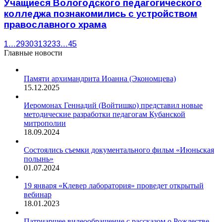
Учащиеся Вологодского педагогического
колледжа познакомились с устройством
православного храма
1
…
29
30
31
32
33
…
45
Главные новости
Памяти архимандрита Иоанна (Экономцева)
15.12.2025
Иеромонах Геннадий (Войтишко) представил новые
методические разработки педагогам Кубанской
митрополии
18.09.2024
Состоялись съемки документального фильм «Июньская
полынь»
01.07.2024
19 января «Клевер лаборатория» проведет открытый
вебинар
18.01.2023
Патриаршее видеообращение с рассказом о Рождестве