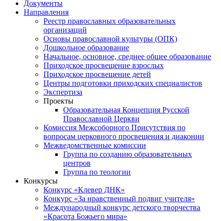
Документы
Направления
Реестр православных образовательных
организаций
Основы православной культуры (ОПК)
Дошкольное образование
Начальное, основное, среднее общее образование
Приходское просвещение взрослых
Приходское просвещение детей
Центры подготовки приходских специалистов
Экспертиза
Проекты
Образовательная Концепция Русской
Православной Церкви
Комиссия Межсоборного Присутствия по
вопросам церковного просвещения и диаконии
Межведомственные комиссии
Группа по созданию образовательных
центров
Группа по теологии
Конкурсы
Конкурс «Клевер ДНК»
Конкурс «За нравственный подвиг учителя»
Международный конкурс детского творчества
«Красота Божьего мира»