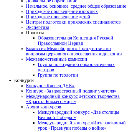
Дошкольное образование
Начальное, основное, среднее общее образование
Приходское просвещение взрослых
Приходское просвещение детей
Центры подготовки приходских специалистов
Экспертиза
Проекты
Образовательная Концепция Русской
Православной Церкви
Комиссия Межсоборного Присутствия по
вопросам церковного просвещения и диаконии
Межведомственные комиссии
Группа по созданию образовательных
центров
Группа по теологии
Конкурсы
Конкурс «Клевер ДНК»
Конкурс «За нравственный подвиг учителя»
Международный конкурс детского творчества
«Красота Божьего мира»
Архив конкурсов
Международный конкурс «Две столицы
Великой Победы!»
Международный конкурс «Интерактивный
урок «Правнуки победы о войне»