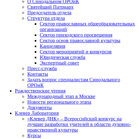
О Синодальном ОРОиК
Святейший Патриарх
Председатель отдела
Структура отдела
Сектор православных общеобразовательных
организаций
Сектор приходского просвещения
Сектор основ православной культуры
Канцелярия
Сектор мероприятий и конкурсов
Юридическая служба
Экспертный совет
Пресс-служба
Контакты
Задать вопрос специалистам Синодального
ОРОиК
Рождественские чтения
Международный этап в Москве
Новости регионального этапа
Документы
Клевер Лаборатория
«Клевер ДНК» – Всероссийский конкурс на
лучшие разработки учителей в области духовно-
нравственной культуры
Курсы