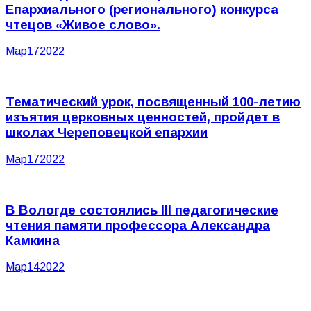
Епархиального (регионального) конкурса
чтецов «Живое слово».
Мар
17
2022
Тематический урок, посвященный 100-летию
изъятия церковных ценностей, пройдет в
школах Череповецкой епархии
Мар
17
2022
В Вологде состоялись III педагогические
чтения памяти профессора Александра
Камкина
Мар
14
2022