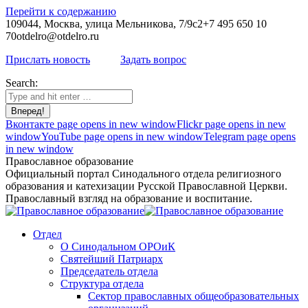
Перейти к содержанию
109044, Москва, улица Мельникова, 7/9с2
+7 495 650 10
70
otdelro@otdelro.ru
Прислать новость
Задать вопрос
Search:
Вконтакте page opens in new window
Flickr page opens in new
window
YouTube page opens in new window
Telegram page opens
in new window
Православное образование
Официальный портал Синодального отдела религиозного
образования и катехизации Русской Православной Церкви.
Православный взгляд на образование и воспитание.
Отдел
О Синодальном ОРОиК
Святейший Патриарх
Председатель отдела
Структура отдела
Сектор православных общеобразовательных