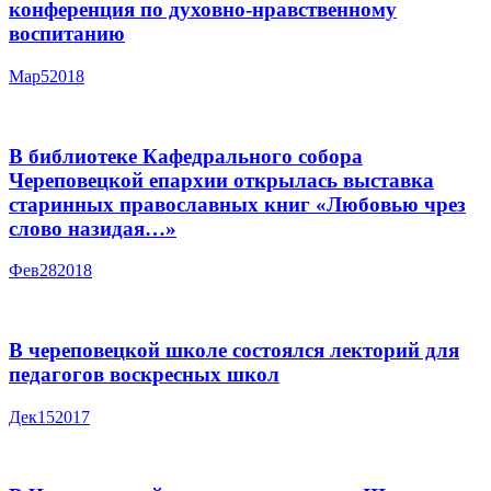
конференция по духовно-нравственному
воспитанию
Мар
5
2018
В библиотеке Кафедрального собора
Череповецкой епархии открылась выставка
старинных православных книг «Любовью чрез
слово назидая…»
Фев
28
2018
В череповецкой школе состоялся лекторий для
педагогов воскресных школ
Дек
15
2017