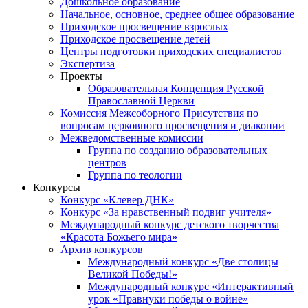
Дошкольное образование
Начальное, основное, среднее общее образование
Приходское просвещение взрослых
Приходское просвещение детей
Центры подготовки приходских специалистов
Экспертиза
Проекты
Образовательная Концепция Русской
Православной Церкви
Комиссия Межсоборного Присутствия по
вопросам церковного просвещения и диаконии
Межведомственные комиссии
Группа по созданию образовательных
центров
Группа по теологии
Конкурсы
Конкурс «Клевер ДНК»
Конкурс «За нравственный подвиг учителя»
Международный конкурс детского творчества
«Красота Божьего мира»
Архив конкурсов
Международный конкурс «Две столицы
Великой Победы!»
Международный конкурс «Интерактивный
урок «Правнуки победы о войне»