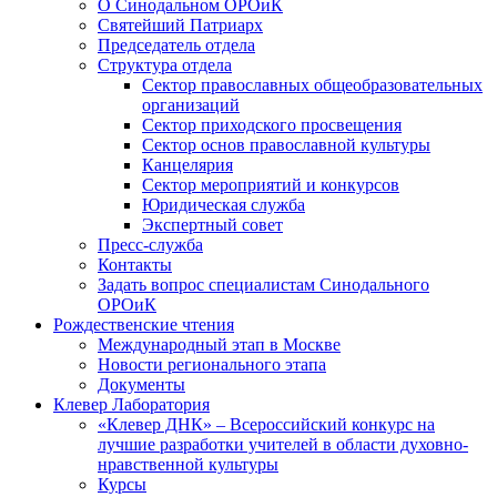
О Синодальном ОРОиК
Святейший Патриарх
Председатель отдела
Структура отдела
Сектор православных общеобразовательных
организаций
Сектор приходского просвещения
Сектор основ православной культуры
Канцелярия
Сектор мероприятий и конкурсов
Юридическая служба
Экспертный совет
Пресс-служба
Контакты
Задать вопрос специалистам Синодального
ОРОиК
Рождественские чтения
Международный этап в Москве
Новости регионального этапа
Документы
Клевер Лаборатория
«Клевер ДНК» – Всероссийский конкурс на
лучшие разработки учителей в области духовно-
нравственной культуры
Курсы