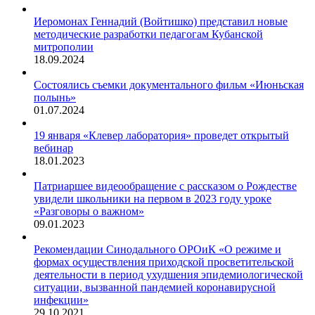
Иеромонах Геннадий (Войтишко) представил новые
методические разработки педагогам Кубанской
митрополии
18.09.2024
Состоялись съемки документального фильм «Июньская
полынь»
01.07.2024
19 января «Клевер лаборатория» проведет открытый
вебинар
18.01.2023
Патриаршее видеообращение с рассказом о Рождестве
увидели школьники на первом в 2023 году уроке
«Разговоры о важном»
09.01.2023
Рекомендации Синодального ОРОиК «О режиме и
формах осуществления приходской просветительской
деятельности в период ухудшения эпидемиологической
ситуации, вызванной пандемией коронавирусной
инфекции»
29.10.2021