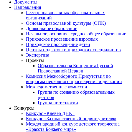
Документы
Направления
Реестр православных образовательных
организаций
Основы православной культуры (ОПК)
Дошкольное образование
Начальное, основное, среднее общее образование
Приходское просвещение взрослых
Приходское просвещение детей
Центры подготовки приходских специалистов
Экспертиза
Проекты
Образовательная Концепция Русской
Православной Церкви
Комиссия Межсоборного Присутствия по
вопросам церковного просвещения и диаконии
Межведомственные комиссии
Группа по созданию образовательных
центров
Группа по теологии
Конкурсы
Конкурс «Клевер ДНК»
Конкурс «За нравственный подвиг учителя»
Международный конкурс детского творчества
«Красота Божьего мира»