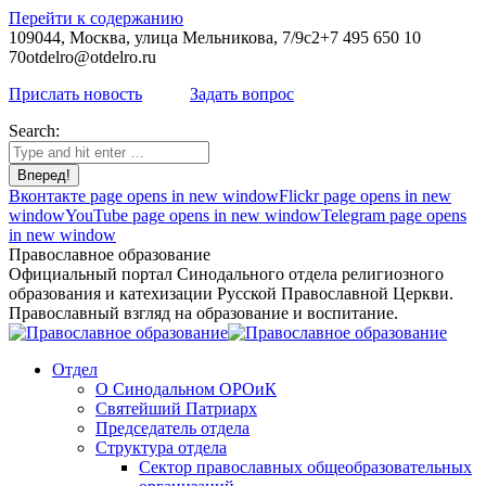
Перейти к содержанию
109044, Москва, улица Мельникова, 7/9с2
+7 495 650 10
70
otdelro@otdelro.ru
Прислать новость
Задать вопрос
Search:
Вконтакте page opens in new window
Flickr page opens in new
window
YouTube page opens in new window
Telegram page opens
in new window
Православное образование
Официальный портал Синодального отдела религиозного
образования и катехизации Русской Православной Церкви.
Православный взгляд на образование и воспитание.
Отдел
О Синодальном ОРОиК
Святейший Патриарх
Председатель отдела
Структура отдела
Сектор православных общеобразовательных