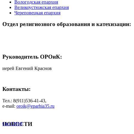
Вологодская епархия
Великоустюжская епархия
Череповецкая епархия
Отдел религиозного образования и катехизации:
Руководитель ОРОиК:
иерей Евгений Краснов
Контакты:
Тел.: 8(911)
536-41-43
,
e-mail:
oroik@eparhia35.ru
НОВОСТИ
Окт
1
2018