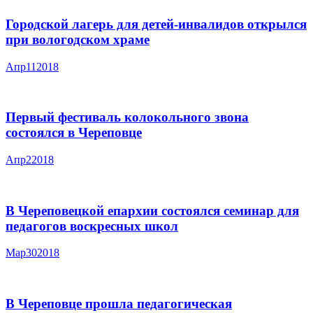
Городской лагерь для детей-инвалидов открылся
при вологодском храме
Апр
11
2018
Первый фестиваль колокольного звона
состоялся в Череповце
Апр
2
2018
В Череповецкой епархии состоялся семинар для
педагогов воскресных школ
Мар
30
2018
В Череповце прошла педагогическая