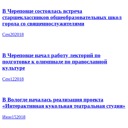
В Череповце состоялась встреча
старшеклассников общеобразовательных школ
города со священнослужителями
Сен
20
2018
В Череповце начал работу лекторий по
подготовке к олимпиаде по православной
культуре
Сен
12
2018
В Вологде началась реализация проекта
«Интерактивная кукольная театральная студия»
Июн
15
2018