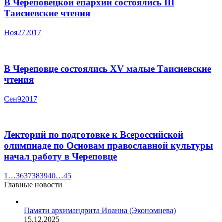
В Череповецкой епархии состоялись III
Таисиевские чтения
Ноя
27
2017
В Череповце состоялись XV малые Таисиевские
чтения
Сен
9
2017
Лекторий по подготовке к Всероссийской
олимпиаде по Основам православной культуры
начал работу в Череповце
1
…
36
37
38
39
40
…
45
Главные новости
Памяти архимандрита Иоанна (Экономцева)
15.12.2025