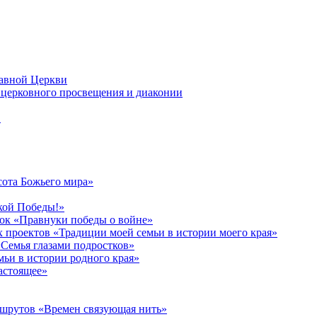
лавной Церкви
церковного просвещения и диаконии
в
сота Божьего мира»
кой Победы!»
к «Правнуки победы о войне»
 проектов «Традиции моей семьи в истории моего края»
Семья глазами подростков»
ьи в истории родного края»
астоящее»
ршрутов «Времен связующая нить»