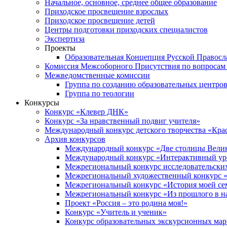
Начальное, основное, среднее общее образование
Приходское просвещение взрослых
Приходское просвещение детей
Центры подготовки приходских специалистов
Экспертиза
Проекты
Образовательная Концепция Русской Правос
Комиссия Межсоборного Присутствия по вопросам 
Межведомственные комиссии
Группа по созданию образовательных центро
Группа по теологии
Конкурсы
Конкурс «Клевер ДНК»
Конкурс «За нравственный подвиг учителя»
Международный конкурс детского творчества «Кра
Архив конкурсов
Международный конкурс «Две столицы Вели
Международный конкурс «Интерактивный уро
Межрегиональный конкурс исследовательских
Межрегиональный художественный конкурс «
Межрегиональный конкурс «История моей сем
Межрегиональный конкурс «Из прошлого в н
Проект «Россия – это родина моя!»
Конкурс «Учитель и ученик»
Конкурс образовательных экскурсионных ма