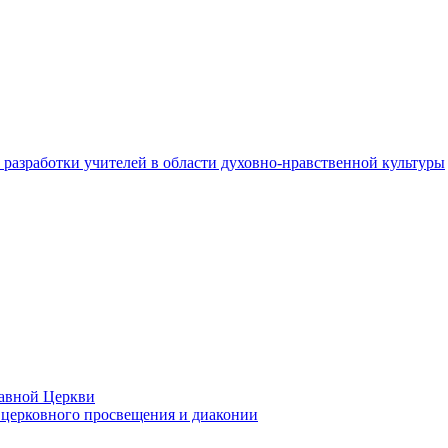
разработки учителей в области духовно-нравственной культуры
лавной Церкви
церковного просвещения и диаконии