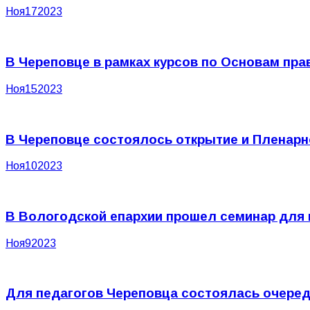
Ноя
17
2023
В Череповце в рамках курсов по Основам пр
Ноя
15
2023
В Череповце состоялось открытие и Пленарн
Ноя
10
2023
В Вологодской епархии прошел семинар для 
Ноя
9
2023
Для педагогов Череповца состоялась очеред