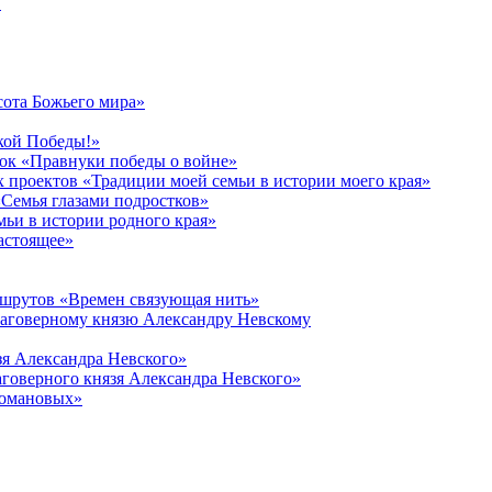
в
сота Божьего мира»
кой Победы!»
к «Правнуки победы о войне»
 проектов «Традиции моей семьи в истории моего края»
Семья глазами подростков»
ьи в истории родного края»
астоящее»
ршрутов «Времен связующая нить»
лаговерному князю Александру Невскому
зя Александра Невского»
говерного князя Александра Невского»
Романовых»