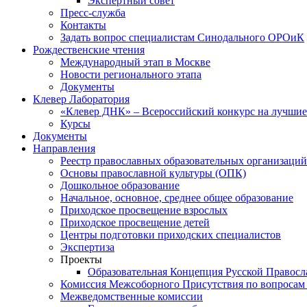
Экспертный совет
Пресс-служба
Контакты
Задать вопрос специалистам Синодального ОРОиК
Рождественские чтения
Международный этап в Москве
Новости регионального этапа
Документы
Клевер Лаборатория
«Клевер ДНК» – Всероссийский конкурс на лучшие 
Курсы
Документы
Направления
Реестр православных образовательных организаций
Основы православной культуры (ОПК)
Дошкольное образование
Начальное, основное, среднее общее образование
Приходское просвещение взрослых
Приходское просвещение детей
Центры подготовки приходских специалистов
Экспертиза
Проекты
Образовательная Концепция Русской Правос
Комиссия Межсоборного Присутствия по вопросам 
Межведомственные комиссии