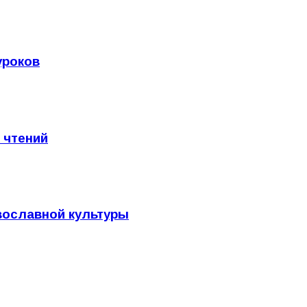
уроков
 чтений
вославной культуры