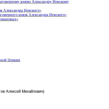
лаговерному князю Александру Невскому
зя Александра Невского»
говерного князя Александра Невского»
Романовых»
вной Церкви
тов Алексей Михайлович)