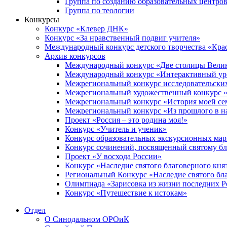
Группа по созданию образовательных центро
Группа по теологии
Конкурсы
Конкурс «Клевер ДНК»
Конкурс «За нравственный подвиг учителя»
Международный конкурс детского творчества «Кра
Архив конкурсов
Международный конкурс «Две столицы Вели
Международный конкурс «Интерактивный уро
Межрегиональный конкурс исследовательских
Межрегиональный художественный конкурс «
Межрегиональный конкурс «История моей сем
Межрегиональный конкурс «Из прошлого в н
Проект «Россия – это родина моя!»
Конкурс «Учитель и ученик»
Конкурс образовательных экскурсионных ма
Конкурс сочинений, посвященный святому б
Проект «У восхода России»
Конкурс «Наследие святого благоверного кня
Региональный Конкурс «Наследие святого бла
Олимпиада «Зарисовка из жизни последних 
Конкурс «Путешествие к истокам»
Отдел
О Синодальном ОРОиК