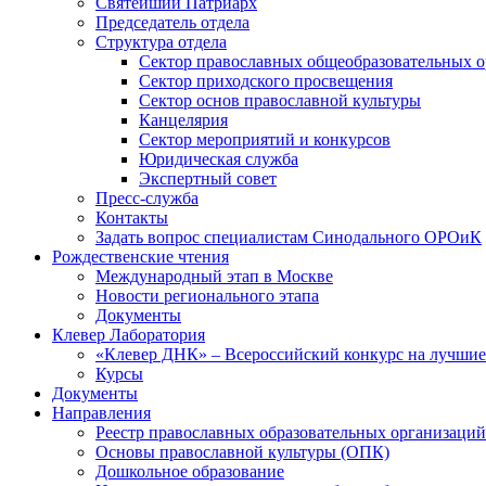
Святейший Патриарх
Председатель отдела
Структура отдела
Сектор православных общеобразовательных 
Сектор приходского просвещения
Сектор основ православной культуры
Канцелярия
Сектор мероприятий и конкурсов
Юридическая служба
Экспертный совет
Пресс-служба
Контакты
Задать вопрос специалистам Синодального ОРОиК
Рождественские чтения
Международный этап в Москве
Новости регионального этапа
Документы
Клевер Лаборатория
«Клевер ДНК» – Всероссийский конкурс на лучшие 
Курсы
Документы
Направления
Реестр православных образовательных организаций
Основы православной культуры (ОПК)
Дошкольное образование