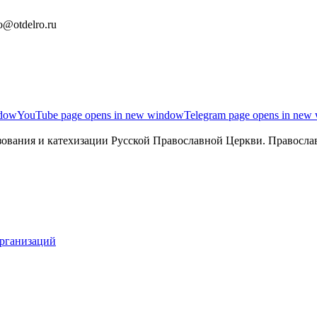
o@otdelro.ru
ndow
YouTube page opens in new window
Telegram page opens in new
ования и катехизации Русской Православной Церкви. Православ
организаций