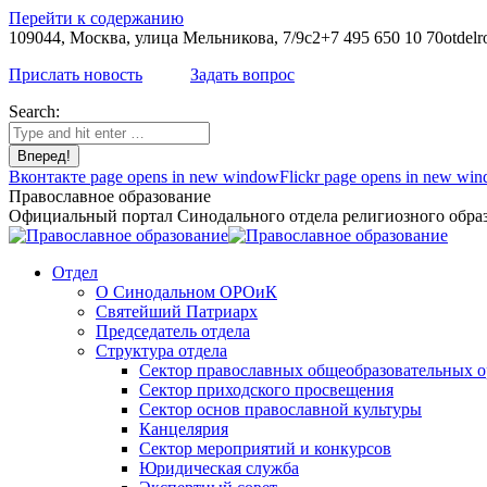
Перейти к содержанию
109044, Москва, улица Мельникова, 7/9с2
+7 495 650 10 70
otdelr
Прислать новость
Задать вопрос
Search:
Вконтакте page opens in new window
Flickr page opens in new wi
Православное образование
Официальный портал Синодального отдела религиозного образ
Отдел
О Синодальном ОРОиК
Святейший Патриарх
Председатель отдела
Структура отдела
Сектор православных общеобразовательных 
Сектор приходского просвещения
Сектор основ православной культуры
Канцелярия
Сектор мероприятий и конкурсов
Юридическая служба