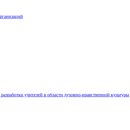
организаций
разработки учителей в области духовно-нравственной культуры