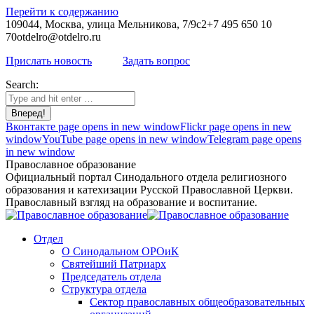
Перейти к содержанию
109044, Москва, улица Мельникова, 7/9с2
+7 495 650 10
70
otdelro@otdelro.ru
Прислать новость
Задать вопрос
Search:
Вконтакте page opens in new window
Flickr page opens in new
window
YouTube page opens in new window
Telegram page opens
in new window
Православное образование
Официальный портал Синодального отдела религиозного
образования и катехизации Русской Православной Церкви.
Православный взгляд на образование и воспитание.
Отдел
О Синодальном ОРОиК
Святейший Патриарх
Председатель отдела
Структура отдела
Сектор православных общеобразовательных