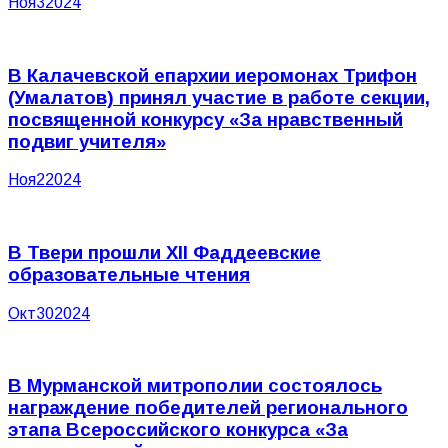
Ноя
3
2024
В Калачевской епархии иеромонах Трифон
(Умалатов) принял участие в работе секции,
посвященной конкурсу «За нравственный
подвиг учителя»
Ноя
2
2024
В Твери прошли XII Фаддеевские
образовательные чтения
Окт
30
2024
В Мурманской митрополии состоялось
награждение победителей регионального
этапа Всероссийского конкурса «За