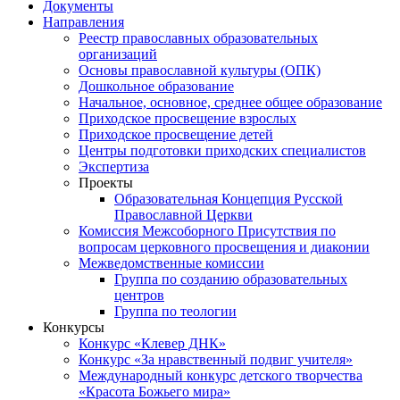
Документы
Направления
Реестр православных образовательных
организаций
Основы православной культуры (ОПК)
Дошкольное образование
Начальное, основное, среднее общее образование
Приходское просвещение взрослых
Приходское просвещение детей
Центры подготовки приходских специалистов
Экспертиза
Проекты
Образовательная Концепция Русской
Православной Церкви
Комиссия Межсоборного Присутствия по
вопросам церковного просвещения и диаконии
Межведомственные комиссии
Группа по созданию образовательных
центров
Группа по теологии
Конкурсы
Конкурс «Клевер ДНК»
Конкурс «За нравственный подвиг учителя»
Международный конкурс детского творчества
«Красота Божьего мира»