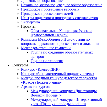
Дошкольное образование
Начальное, основное, среднее общее образование
Приходское просвещение взрослых
Приходское просвещение детей
Центры подготовки приходских специалистов
Экспертиза
Проекты
Образовательная Концепция Русской
Православной Церкви
Комиссия Межсоборного Присутствия по
вопросам церковного просвещения и диаконии
Межведомственные комиссии
Группа по созданию образовательных
центров
Группа по теологии
Конкурсы
Конкурс «Клевер ДНК»
Конкурс «За нравственный подвиг учителя»
Международный конкурс детского творчества
«Красота Божьего мира»
Архив конкурсов
Международный конкурс «Две столицы
Великой Победы!»
Международный конкурс «Интерактивный
урок «Правнуки победы о войне»