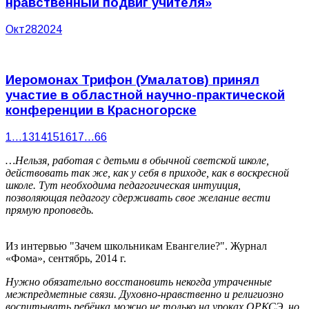
нравственный подвиг учителя»
Окт
28
2024
Иеромонах Трифон (Умалатов) принял
участие в областной научно-практической
конференции в Красногорске
1
…
13
14
15
16
17
…
66
…Нельзя, работая с детьми в обычной светской школе,
действовать так же, как у себя в приходе, как в воскресной
школе. Тут необходима педагогическая интуиция,
позволяющая педагогу сдерживать свое желание вести
прямую проповедь.
Из интервью "Зачем школьникам Евангелие?". Журнал
«Фома», сентябрь, 2014 г.
Нужно обязательно восстановить некогда утраченные
межпредметные связи. Духовно-нравственно и религиозно
воспитывать ребёнка можно не только на уроках ОРКСЭ, но