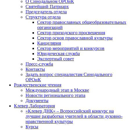
О Синодальном ОРОиК
Святейший Патриарх
Председатель отдела
Структура отдела
Сектор православных общеобразовательных
организаций
Сектор приходского просвещения
Сектор основ православной культуры
Канцелярия
Сектор мероприятий и конкурсов
Юридическая служба
Экспертный совет
Пресс-служба
Контакты
Задать вопрос специалистам Синодального
ОРОиК
Рождественские чтения
Международный этап в Москве
Новости регионального этапа
Документы
Клевер Лаборатория
«Клевер ДНК» – Всероссийский конкурс на
лучшие разработки учителей в области духовно-
нравственной культуры
Курсы