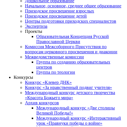
Дошкольное образование
Начальное, основное, среднее общее образование
Приходское просвещение взрослых
Приходское просвещение детей
Центры подготовки приходских специалистов
Экспертиза
Проекты
Образовательная Концепция Русской
Православной Церкви
Комиссия Межсоборного Присутствия по
вопросам церковного просвещения и диаконии
Межведомственные комиссии
Группа по созданию образовательных
центров
Группа по теологии
Конкурсы
Конкурс «Клевер ДНК»
Конкурс «За нравственный подвиг учителя»
Международный конкурс детского творчества
«Красота Божьего мира»
Архив конкурсов
Международный конкурс «Две столицы
Великой Победы!»
Международный конкурс «Интерактивный
урок «Правнуки победы о войне»