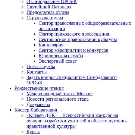
О Синодальном ОРОиК
Святейший Патриарх
Председатель отдела
Структура отдела
Сектор православных общеобразовательных
организаций
Сектор приходского просвещения
Сектор основ православной культуры
Канцелярия
Сектор мероприятий и конкурсов
Юридическая служба
Экспертный совет
Пресс-служба
Контакты
Задать вопрос специалистам Синодального
ОРОиК
Рождественские чтения
Международный этап в Москве
Новости регионального этапа
Документы
Клевер Лаборатория
«Клевер ДНК» – Всероссийский конкурс на
лучшие разработки учителей в области духовно-
нравственной культуры
Курсы