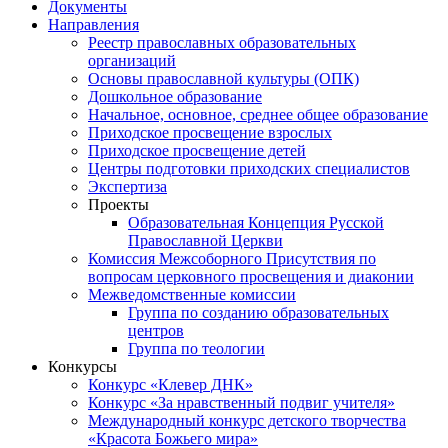
Документы
Направления
Реестр православных образовательных
организаций
Основы православной культуры (ОПК)
Дошкольное образование
Начальное, основное, среднее общее образование
Приходское просвещение взрослых
Приходское просвещение детей
Центры подготовки приходских специалистов
Экспертиза
Проекты
Образовательная Концепция Русской
Православной Церкви
Комиссия Межсоборного Присутствия по
вопросам церковного просвещения и диаконии
Межведомственные комиссии
Группа по созданию образовательных
центров
Группа по теологии
Конкурсы
Конкурс «Клевер ДНК»
Конкурс «За нравственный подвиг учителя»
Международный конкурс детского творчества
«Красота Божьего мира»