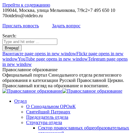
Перейти к содержанию
109044, Москва, улица Мельникова, 7/9с2
+7 495 650 10
70
otdelro@otdelro.ru
Прислать новость
Задать вопрос
Search:
Вконтакте page opens in new window
Flickr page opens in new
window
YouTube page opens in new window
Telegram page opens
in new window
Православное образование
Официальный портал Синодального отдела религиозного
образования и катехизации Русской Православной Церкви.
Православный взгляд на образование и воспитание.
Отдел
О Синодальном ОРОиК
Святейший Патриарх
Председатель отдела
Структура отдела
Сектор православных общеобразовательных