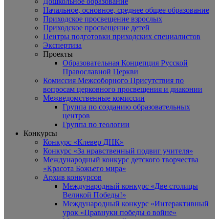
Дошкольное образование
Начальное, основное, среднее общее образование
Приходское просвещение взрослых
Приходское просвещение детей
Центры подготовки приходских специалистов
Экспертиза
Проекты
Образовательная Концепция Русской
Православной Церкви
Комиссия Межсоборного Присутствия по
вопросам церковного просвещения и диаконии
Межведомственные комиссии
Группа по созданию образовательных
центров
Группа по теологии
Конкурсы
Конкурс «Клевер ДНК»
Конкурс «За нравственный подвиг учителя»
Международный конкурс детского творчества
«Красота Божьего мира»
Архив конкурсов
Международный конкурс «Две столицы
Великой Победы!»
Международный конкурс «Интерактивный
урок «Правнуки победы о войне»