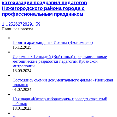
катехизации поздравил педагогов
Нижегородского района города с
профессиональным праздником
1
…
25
26
27
28
29
…
59
Главные новости
Памяти архимандрита Иоанна (Экономцева)
15.12.2025
Иеромонах Геннадий (Войтишко) представил новые
методические разработки педагогам Кубанской
митрополии
18.09.2024
Состоялись съемки документального фильм «Июньская
полынь»
01.07.2024
19 января «Клевер лаборатория» проведет открытый
вебинар
18.01.2023