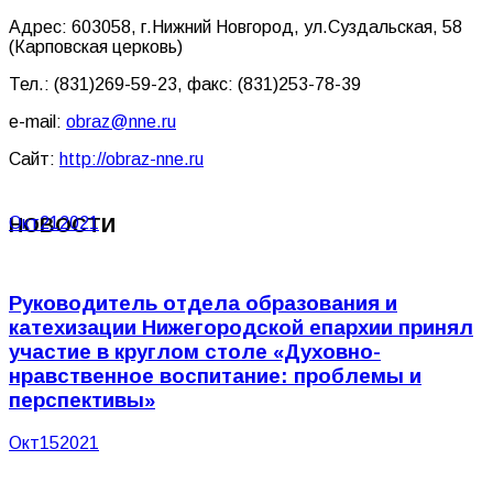
Адрес: 603058, г.Нижний Новгород, ул.Суздальская, 58
(Карповская церковь)
Тел.: (831)269-59-23, факс: (831)253-78-39
e-mail:
obraz@nne.ru
Сайт:
http://obraz-nne.ru
НОВОСТИ
Окт
21
2021
Руководитель отдела образования и
катехизации Нижегородской епархии принял
участие в круглом столе «Духовно-
нравственное воспитание: проблемы и
перспективы»
Окт
15
2021