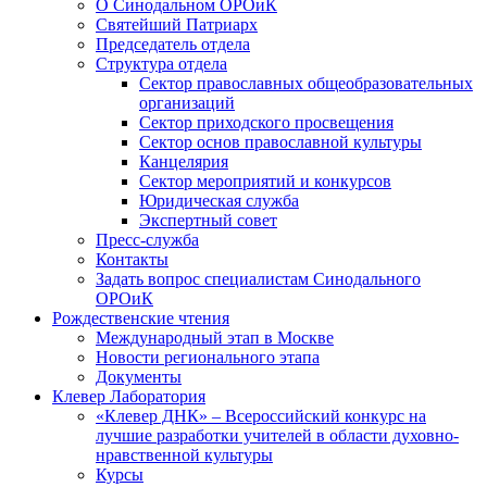
О Синодальном ОРОиК
Святейший Патриарх
Председатель отдела
Структура отдела
Сектор православных общеобразовательных
организаций
Сектор приходского просвещения
Сектор основ православной культуры
Канцелярия
Сектор мероприятий и конкурсов
Юридическая служба
Экспертный совет
Пресс-служба
Контакты
Задать вопрос специалистам Синодального
ОРОиК
Рождественские чтения
Международный этап в Москве
Новости регионального этапа
Документы
Клевер Лаборатория
«Клевер ДНК» – Всероссийский конкурс на
лучшие разработки учителей в области духовно-
нравственной культуры
Курсы