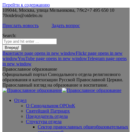
Перейти к содержанию
109044, Москва, улица Мельникова, 7/9с2
+7 495 650 10
70
otdelro@otdelro.ru
Прислать новость
Задать вопрос
Search:
Вконтакте page opens in new window
Flickr page opens in new
window
YouTube page opens in new window
Telegram page opens
in new window
Православное образование
Официальный портал Синодального отдела религиозного
образования и катехизации Русской Православной Церкви.
Православный взгляд на образование и воспитание.
Отдел
О Синодальном ОРОиК
Святейший Патриарх
Председатель отдела
Структура отдела
Сектор православных общеобразовательных