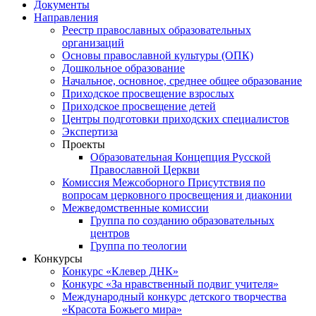
Документы
Направления
Реестр православных образовательных
организаций
Основы православной культуры (ОПК)
Дошкольное образование
Начальное, основное, среднее общее образование
Приходское просвещение взрослых
Приходское просвещение детей
Центры подготовки приходских специалистов
Экспертиза
Проекты
Образовательная Концепция Русской
Православной Церкви
Комиссия Межсоборного Присутствия по
вопросам церковного просвещения и диаконии
Межведомственные комиссии
Группа по созданию образовательных
центров
Группа по теологии
Конкурсы
Конкурс «Клевер ДНК»
Конкурс «За нравственный подвиг учителя»
Международный конкурс детского творчества
«Красота Божьего мира»